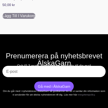
50,00
kr
Lägg Till I Varukorg
Prenumerera på nyhetsbrevet
ÄlskaGarn
E-post
Och få 3 gratis stickmönster skickade till din mail
Gå med i ÄlskaGarn
Om du går med i nyhetsbrevet ÄlskaGarn så godkänner du att vi samlar din information som
vi använder för att skicka nyhetsbrevet till dig. Läs mer här
integritetspolicy.