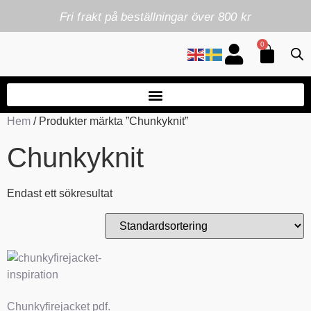
Fri frakt på beställningar över 800 kr
0
Hem
/ Produkter märkta ”Chunkyknit”
Chunkyknit
Endast ett sökresultat
Chunkyfirejacket pdf.