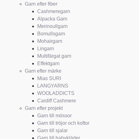
Garn efter fiber
Cashmeregarn
Alpacka Garn
Merinoullgarn
Bomullsgarn
Mohairgarn
Lingarn
Multifärgat garn
Effektgarn
Garn efter märke
Mias SURI
LANGYARNS
WOOLADDICTS
Cardiff Cashmere
Garn efter projekt
Garn till mössor
Garn till tröjor och koftor
Garn till sjalar
Garn till babykläder