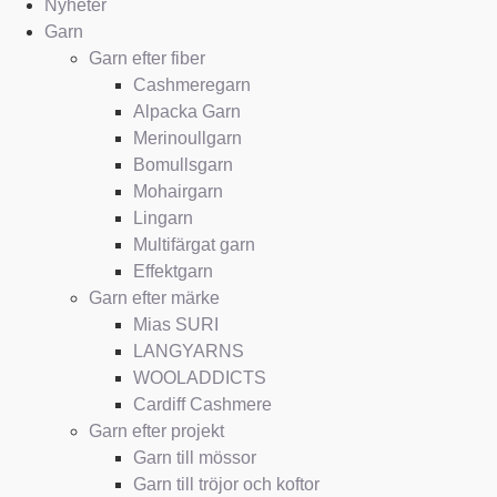
Nyheter
Garn
Garn efter fiber
Cashmeregarn
Alpacka Garn
Merinoullgarn
Bomullsgarn
Mohairgarn
Lingarn
Multifärgat garn
Effektgarn
Garn efter märke
Mias SURI
LANGYARNS
WOOLADDICTS
Cardiff Cashmere
Garn efter projekt
Garn till mössor
Garn till tröjor och koftor