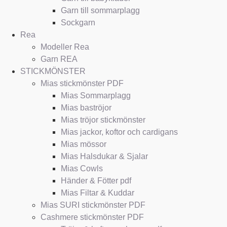
Garn till sommarplagg
Sockgarn
Rea
Modeller Rea
Garn REA
STICKMÖNSTER
Mias stickmönster PDF
Mias Sommarplagg
Mias baströjor
Mias tröjor stickmönster
Mias jackor, koftor och cardigans
Mias mössor
Mias Halsdukar & Sjalar
Mias Cowls
Händer & Fötter pdf
Mias Filtar & Kuddar
Mias SURI stickmönster PDF
Cashmere stickmönster PDF