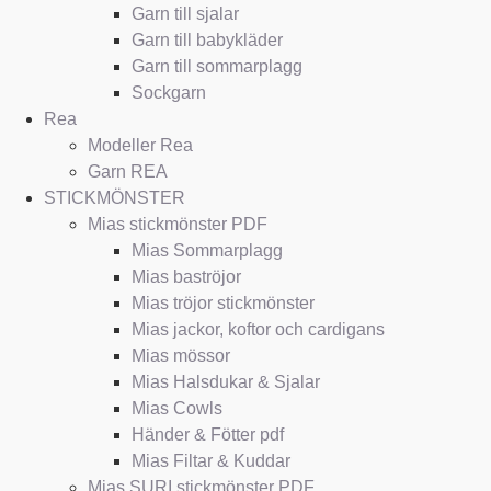
Garn till sjalar
Garn till babykläder
Garn till sommarplagg
Sockgarn
Rea
Modeller Rea
Garn REA
STICKMÖNSTER
Mias stickmönster PDF
Mias Sommarplagg
Mias baströjor
Mias tröjor stickmönster
Mias jackor, koftor och cardigans
Mias mössor
Mias Halsdukar & Sjalar
Mias Cowls
Händer & Fötter pdf
Mias Filtar & Kuddar
Mias SURI stickmönster PDF