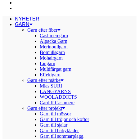
PRESENTKORT GARN
BLOGG
NYHETER
GARN
Garn efter fiber
Cashmeregarn
Alpacka Garn
Merinoullgarn
Bomullsgarn
Mohairgarn
Lingarn
Multifärgat garn
Effektgarn
Garn efter märke
Mias SURI
LANGYARNS
WOOLADDICTS
Cardiff Cashmere
Garn efter projekt
Garn till mössor
Garn till tröjor och koftor
Garn till sjalar
Garn till babykläder
Garn till sommarplagg