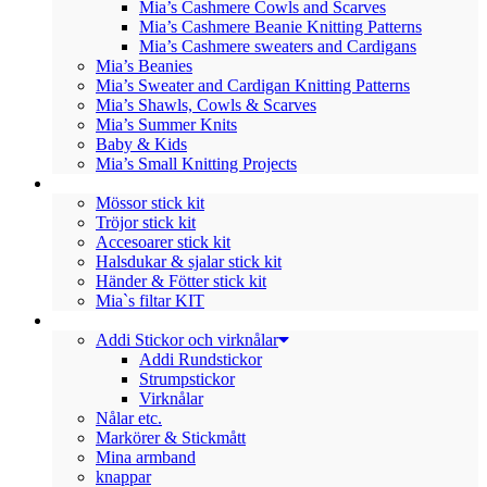
Mia’s Cashmere Cowls and Scarves
Mia’s Cashmere Beanie Knitting Patterns
Mia’s Cashmere sweaters and Cardigans
Mia’s Beanies
Mia’s Sweater and Cardigan Knitting Patterns
Mia’s Shawls, Cowls & Scarves
Mia’s Summer Knits
Baby & Kids
Mia’s Small Knitting Projects
STICKKIT
Mössor stick kit
Tröjor stick kit
Accesoarer stick kit
Halsdukar & sjalar stick kit
Händer & Fötter stick kit
Mia`s filtar KIT
TILLBEHÖR
Addi Stickor och virknålar
Addi Rundstickor
Strumpstickor
Virknålar
Nålar etc.
Markörer & Stickmått
Mina armband
knappar