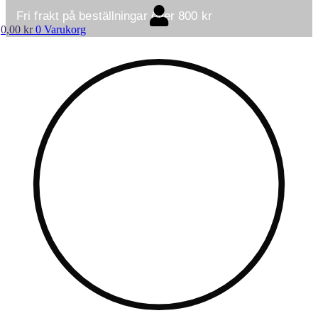
Hoppa
Fri frakt på beställningar över 800 kr
till
0,00
kr
0
Varukorg
innehåll