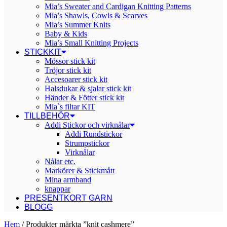
Mia’s Sweater and Cardigan Knitting Patterns
Mia’s Shawls, Cowls & Scarves
Mia’s Summer Knits
Baby & Kids
Mia’s Small Knitting Projects
STICKKIT
Mössor stick kit
Tröjor stick kit
Accesoarer stick kit
Halsdukar & sjalar stick kit
Händer & Fötter stick kit
Mia`s filtar KIT
TILLBEHÖR
Addi Stickor och virknålar
Addi Rundstickor
Strumpstickor
Virknålar
Nålar etc.
Markörer & Stickmått
Mina armband
knappar
PRESENTKORT GARN
BLOGG
Hem
/ Produkter märkta ”knit cashmere”