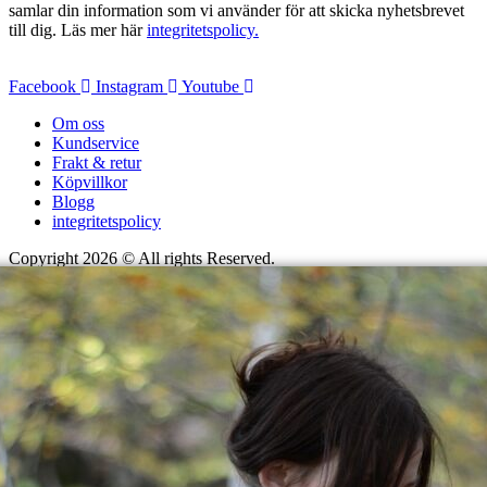
samlar din information som vi använder för att skicka nyhetsbrevet
produktsidan
till dig. Läs mer här
integritetspolicy.
Facebook
Instagram
Youtube
Om oss
Kundservice
Frakt & retur
Köpvillkor
Blogg
integritetspolicy
Copyright 2026 © All rights Reserved.
Wordpress Woocommerce
Webbutik Skapad Av Webbyrå Interwebsite