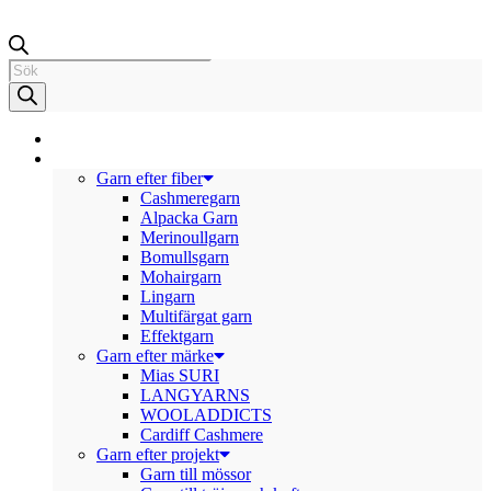
Products
search
NYHETER
GARN
Garn efter fiber
Cashmeregarn
Alpacka Garn
Merinoullgarn
Bomullsgarn
Mohairgarn
Lingarn
Multifärgat garn
Effektgarn
Garn efter märke
Mias SURI
LANGYARNS
WOOLADDICTS
Cardiff Cashmere
Garn efter projekt
Garn till mössor