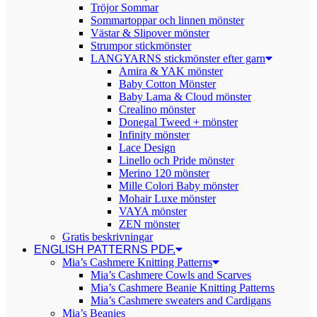
Tröjor Sommar
Sommartoppar och linnen mönster
Västar & Slipover mönster
Strumpor stickmönster
LANGYARNS stickmönster efter garn
Amira & YAK mönster
Baby Cotton Mönster
Baby Lama & Cloud mönster
Crealino mönster
Donegal Tweed + mönster
Infinity mönster
Lace Design
Linello och Pride mönster
Merino 120 mönster
Mille Colori Baby mönster
Mohair Luxe mönster
VAYA mönster
ZEN mönster
Gratis beskrivningar
ENGLISH PATTERNS PDF.
Mia’s Cashmere Knitting Patterns
Mia’s Cashmere Cowls and Scarves
Mia’s Cashmere Beanie Knitting Patterns
Mia’s Cashmere sweaters and Cardigans
Mia’s Beanies