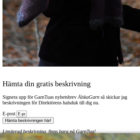
Hämta din gratis beskrivning
Signera upp för GarnTuas nyhetsbrev
ÄlskaGarn
så skickar jag
beskrivningen för Direktörens halsduk till dig nu.
E-post
Hämta beskrivningen här!
Limiterad beskrivning, finns bara på GarnTua!