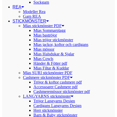
Sockgarn
REA
Modeller Rea
Garn REA
STICKMÖNSTER
Mias stickmönster PDF
Mias Sommarplagg
Mias baströjor
Mias tröjor stickmönster
Mias jackor, koftor och cardigans
Mias mössor
Mias Halsdukar & Sjalar
Mias Cowls
Händer & Fötter pdf
Mias Filtar & Kuddar
Mias SURI stickmönster PDF
Cashmere stickmönster PDF
Tröjor & koftor cashmere pdf
Accessoarer Cashmere pdf
Cashmeremössor stickmönster pdf
LANGYARNS stickmönster
Tröjor Langyarns Design
Cardigans Langyarns Design
Herr stickmönster
Barn & Baby stickmönster