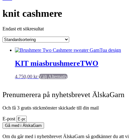
knit cashmere
Endast ett sökresultat
KIT miasbrushmereTWO
Den
4.750,00
kr
Välj Alternativ
här
produkten
har
Prenumerera på nyhetsbrevet ÄlskaGarn
flera
varianter.
Och få 3 gratis stickmönster skickade till din mail
De
olika
E-post
alternativen
Gå med i ÄlskaGarn
kan
väljas
Om du går med i nyhetsbrevet ÄlskaGarn så godkänner du att vi
på