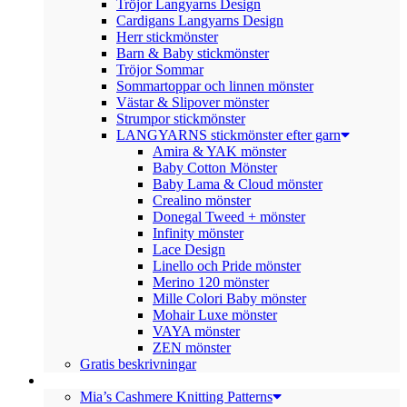
Tröjor Langyarns Design
Cardigans Langyarns Design
Herr stickmönster
Barn & Baby stickmönster
Tröjor Sommar
Sommartoppar och linnen mönster
Västar & Slipover mönster
Strumpor stickmönster
LANGYARNS stickmönster efter garn
Amira & YAK mönster
Baby Cotton Mönster
Baby Lama & Cloud mönster
Crealino mönster
Donegal Tweed + mönster
Infinity mönster
Lace Design
Linello och Pride mönster
Merino 120 mönster
Mille Colori Baby mönster
Mohair Luxe mönster
VAYA mönster
ZEN mönster
Gratis beskrivningar
ENGLISH PATTERNS PDF.
Mia’s Cashmere Knitting Patterns