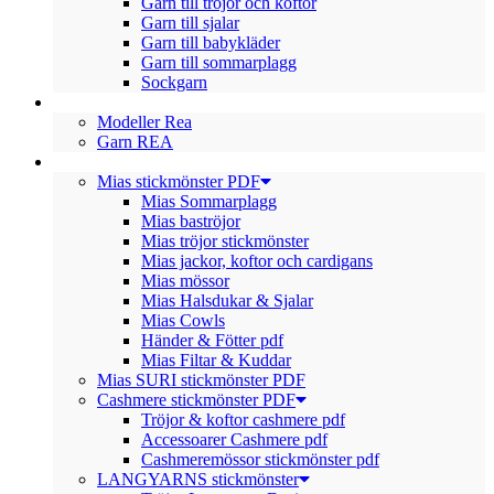
Garn till tröjor och koftor
Garn till sjalar
Garn till babykläder
Garn till sommarplagg
Sockgarn
REA
Modeller Rea
Garn REA
STICKMÖNSTER
Mias stickmönster PDF
Mias Sommarplagg
Mias baströjor
Mias tröjor stickmönster
Mias jackor, koftor och cardigans
Mias mössor
Mias Halsdukar & Sjalar
Mias Cowls
Händer & Fötter pdf
Mias Filtar & Kuddar
Mias SURI stickmönster PDF
Cashmere stickmönster PDF
Tröjor & koftor cashmere pdf
Accessoarer Cashmere pdf
Cashmeremössor stickmönster pdf
LANGYARNS stickmönster