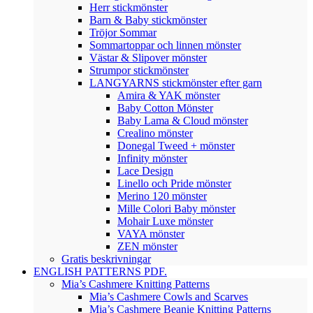
Herr stickmönster
Barn & Baby stickmönster
Tröjor Sommar
Sommartoppar och linnen mönster
Västar & Slipover mönster
Strumpor stickmönster
LANGYARNS stickmönster efter garn
Amira & YAK mönster
Baby Cotton Mönster
Baby Lama & Cloud mönster
Crealino mönster
Donegal Tweed + mönster
Infinity mönster
Lace Design
Linello och Pride mönster
Merino 120 mönster
Mille Colori Baby mönster
Mohair Luxe mönster
VAYA mönster
ZEN mönster
Gratis beskrivningar
ENGLISH PATTERNS PDF.
Mia’s Cashmere Knitting Patterns
Mia’s Cashmere Cowls and Scarves
Mia’s Cashmere Beanie Knitting Patterns