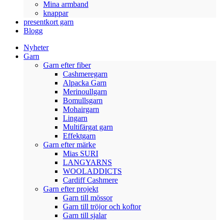
Mina armband
knappar
presentkort garn
Blogg
Nyheter
Garn
Garn efter fiber
Cashmeregarn
Alpacka Garn
Merinoullgarn
Bomullsgarn
Mohairgarn
Lingarn
Multifärgat garn
Effektgarn
Garn efter märke
Mias SURI
LANGYARNS
WOOLADDICTS
Cardiff Cashmere
Garn efter projekt
Garn till mössor
Garn till tröjor och koftor
Garn till sjalar