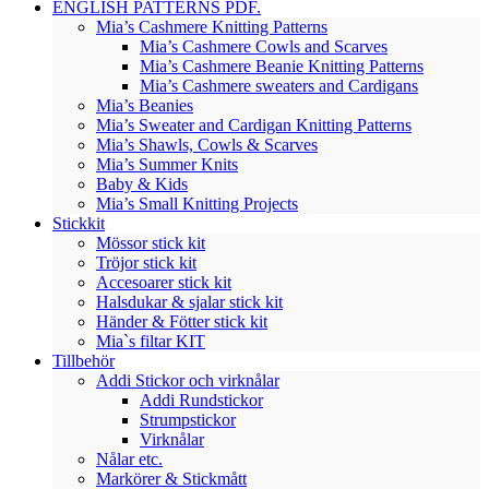
ENGLISH PATTERNS PDF.
Mia’s Cashmere Knitting Patterns
Mia’s Cashmere Cowls and Scarves
Mia’s Cashmere Beanie Knitting Patterns
Mia’s Cashmere sweaters and Cardigans
Mia’s Beanies
Mia’s Sweater and Cardigan Knitting Patterns
Mia’s Shawls, Cowls & Scarves
Mia’s Summer Knits
Baby & Kids
Mia’s Small Knitting Projects
Stickkit
Mössor stick kit
Tröjor stick kit
Accesoarer stick kit
Halsdukar & sjalar stick kit
Händer & Fötter stick kit
Mia`s filtar KIT
Tillbehör
Addi Stickor och virknålar
Addi Rundstickor
Strumpstickor
Virknålar
Nålar etc.
Markörer & Stickmått