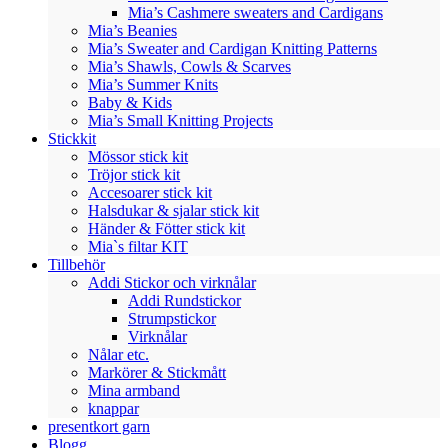
Mia’s Cashmere sweaters and Cardigans
Mia’s Beanies
Mia’s Sweater and Cardigan Knitting Patterns
Mia’s Shawls, Cowls & Scarves
Mia’s Summer Knits
Baby & Kids
Mia’s Small Knitting Projects
Stickkit
Mössor stick kit
Tröjor stick kit
Accesoarer stick kit
Halsdukar & sjalar stick kit
Händer & Fötter stick kit
Mia`s filtar KIT
Tillbehör
Addi Stickor och virknålar
Addi Rundstickor
Strumpstickor
Virknålar
Nålar etc.
Markörer & Stickmått
Mina armband
knappar
presentkort garn
Blogg