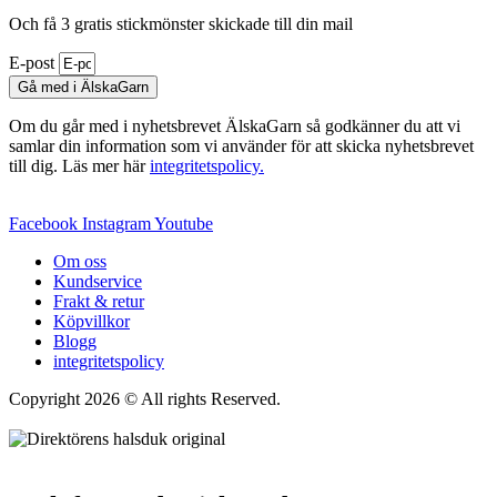
Och få 3 gratis stickmönster skickade till din mail
E-post
Gå med i ÄlskaGarn
Om du går med i nyhetsbrevet ÄlskaGarn så godkänner du att vi
samlar din information som vi använder för att skicka nyhetsbrevet
till dig. Läs mer här
integritetspolicy.
Facebook
Instagram
Youtube
Om oss
Kundservice
Frakt & retur
Köpvillkor
Blogg
integritetspolicy
Copyright 2026 © All rights Reserved.
Wordpress Woocommerce
Webbutik Skapad Av Webbyrå Interwebsite