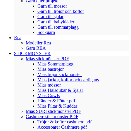
Garn efter projekt
Garn till mössor
Garn till tröjor och koftor
Garn till sjalar
Garn till babykläder
Garn till sommarplagg
Sockgarn
Rea
Modeller Rea
Garn REA
STICKMÖNSTER
Mias stickmönster PDF
Mias Sommarplagg
Mias baströjor
Mias tröjor stickmönster
Mias jackor, koftor och cardigans
Mias mössor
Mias Halsdukar & Sjalar
Mias Cowls
Händer & Fötter pdf
Mias Filtar & Kuddar
Mias SURI stickmönster PDF
Cashmere stickmönster PDF
Tröjor & koftor cashmere pdf
Accessoarer Cashmere pdf