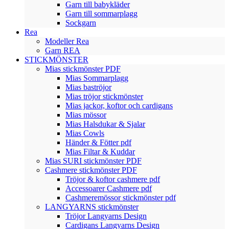
Garn till babykläder
Garn till sommarplagg
Sockgarn
Rea
Modeller Rea
Garn REA
STICKMÖNSTER
Mias stickmönster PDF
Mias Sommarplagg
Mias baströjor
Mias tröjor stickmönster
Mias jackor, koftor och cardigans
Mias mössor
Mias Halsdukar & Sjalar
Mias Cowls
Händer & Fötter pdf
Mias Filtar & Kuddar
Mias SURI stickmönster PDF
Cashmere stickmönster PDF
Tröjor & koftor cashmere pdf
Accessoarer Cashmere pdf
Cashmeremössor stickmönster pdf
LANGYARNS stickmönster
Tröjor Langyarns Design
Cardigans Langyarns Design