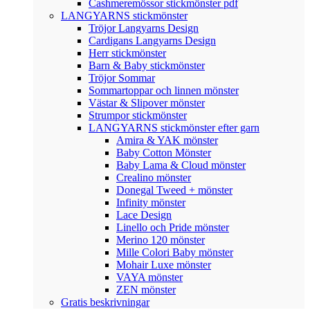
Cashmeremössor stickmönster pdf
LANGYARNS stickmönster
Tröjor Langyarns Design
Cardigans Langyarns Design
Herr stickmönster
Barn & Baby stickmönster
Tröjor Sommar
Sommartoppar och linnen mönster
Västar & Slipover mönster
Strumpor stickmönster
LANGYARNS stickmönster efter garn
Amira & YAK mönster
Baby Cotton Mönster
Baby Lama & Cloud mönster
Crealino mönster
Donegal Tweed + mönster
Infinity mönster
Lace Design
Linello och Pride mönster
Merino 120 mönster
Mille Colori Baby mönster
Mohair Luxe mönster
VAYA mönster
ZEN mönster
Gratis beskrivningar