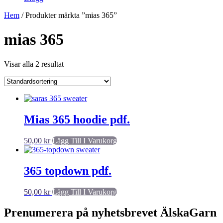
Hem
/ Produkter märkta ”mias 365”
mias 365
Visar alla 2 resultat
Mias 365 hoodie pdf.
50,00
kr
Lägg Till I Varukorg
365 topdown pdf.
50,00
kr
Lägg Till I Varukorg
Prenumerera på nyhetsbrevet ÄlskaGarn