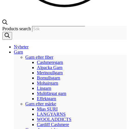
Products search
Nyheter
Garn
Garn efter fiber
Cashmeregarn
Alpacka Garn
Merinoullgarn
Bomullsgarn
Mohairgarn
Lingarn
Multifärgat garn
Effektgarn
Garn efter märke
Mias SURI
LANGYARNS
WOOLADDICTS
Cardiff Cashmere