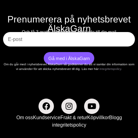
Prenumerera på nyhetsbrevet
ÄlskaGarn
E-post
Och få 3 gratis stickmönster skickade till din mail
Gå med i ÄlskaGarn
Om du går med i nyhetsbrevet ÄlskaGarn så godkänner du att vi samlar din information som
vi använder för att skicka nyhetsbrevet till dig. Läs mer här
integritetspolicy.
Om oss
Kundservice
Frakt & retur
Köpvillkor
Blogg
integritetspolicy