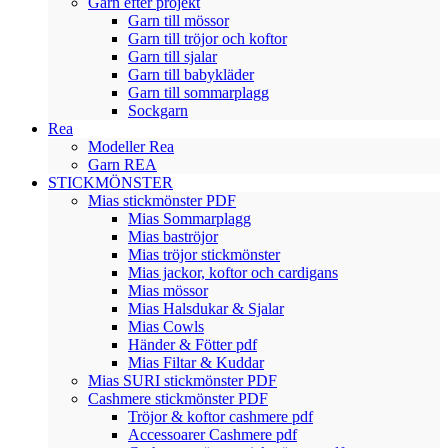
Garn efter projekt
Garn till mössor
Garn till tröjor och koftor
Garn till sjalar
Garn till babykläder
Garn till sommarplagg
Sockgarn
Rea
Modeller Rea
Garn REA
STICKMÖNSTER
Mias stickmönster PDF
Mias Sommarplagg
Mias baströjor
Mias tröjor stickmönster
Mias jackor, koftor och cardigans
Mias mössor
Mias Halsdukar & Sjalar
Mias Cowls
Händer & Fötter pdf
Mias Filtar & Kuddar
Mias SURI stickmönster PDF
Cashmere stickmönster PDF
Tröjor & koftor cashmere pdf
Accessoarer Cashmere pdf