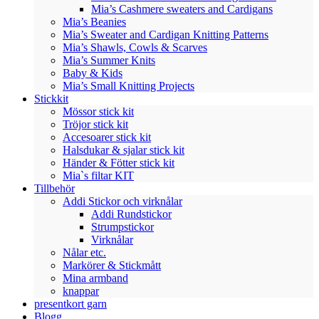
Mia’s Cashmere sweaters and Cardigans
Mia’s Beanies
Mia’s Sweater and Cardigan Knitting Patterns
Mia’s Shawls, Cowls & Scarves
Mia’s Summer Knits
Baby & Kids
Mia’s Small Knitting Projects
Stickkit
Mössor stick kit
Tröjor stick kit
Accesoarer stick kit
Halsdukar & sjalar stick kit
Händer & Fötter stick kit
Mia`s filtar KIT
Tillbehör
Addi Stickor och virknålar
Addi Rundstickor
Strumpstickor
Virknålar
Nålar etc.
Markörer & Stickmått
Mina armband
knappar
presentkort garn
Blogg