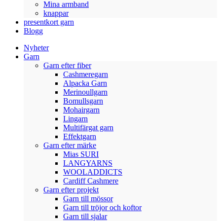
Mina armband
knappar
presentkort garn
Blogg
Nyheter
Garn
Garn efter fiber
Cashmeregarn
Alpacka Garn
Merinoullgarn
Bomullsgarn
Mohairgarn
Lingarn
Multifärgat garn
Effektgarn
Garn efter märke
Mias SURI
LANGYARNS
WOOLADDICTS
Cardiff Cashmere
Garn efter projekt
Garn till mössor
Garn till tröjor och koftor
Garn till sjalar