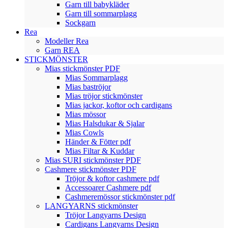
Garn till babykläder
Garn till sommarplagg
Sockgarn
Rea
Modeller Rea
Garn REA
STICKMÖNSTER
Mias stickmönster PDF
Mias Sommarplagg
Mias baströjor
Mias tröjor stickmönster
Mias jackor, koftor och cardigans
Mias mössor
Mias Halsdukar & Sjalar
Mias Cowls
Händer & Fötter pdf
Mias Filtar & Kuddar
Mias SURI stickmönster PDF
Cashmere stickmönster PDF
Tröjor & koftor cashmere pdf
Accessoarer Cashmere pdf
Cashmeremössor stickmönster pdf
LANGYARNS stickmönster
Tröjor Langyarns Design
Cardigans Langyarns Design