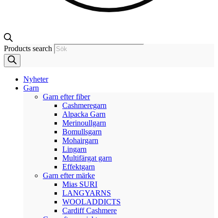
Products search
Nyheter
Garn
Garn efter fiber
Cashmeregarn
Alpacka Garn
Merinoullgarn
Bomullsgarn
Mohairgarn
Lingarn
Multifärgat garn
Effektgarn
Garn efter märke
Mias SURI
LANGYARNS
WOOLADDICTS
Cardiff Cashmere