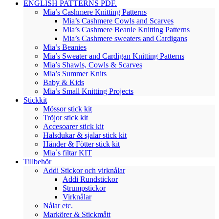
ENGLISH PATTERNS PDF.
Mia’s Cashmere Knitting Patterns
Mia’s Cashmere Cowls and Scarves
Mia’s Cashmere Beanie Knitting Patterns
Mia’s Cashmere sweaters and Cardigans
Mia’s Beanies
Mia’s Sweater and Cardigan Knitting Patterns
Mia’s Shawls, Cowls & Scarves
Mia’s Summer Knits
Baby & Kids
Mia’s Small Knitting Projects
Stickkit
Mössor stick kit
Tröjor stick kit
Accesoarer stick kit
Halsdukar & sjalar stick kit
Händer & Fötter stick kit
Mia`s filtar KIT
Tillbehör
Addi Stickor och virknålar
Addi Rundstickor
Strumpstickor
Virknålar
Nålar etc.
Markörer & Stickmått