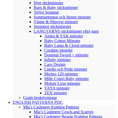
Herr stickmönster
Barn & Baby stickmönster
Tröjor Sommar
Sommartoppar och linnen mönster
Västar & Slipover mönster
Strumpor stickmönster
LANGYARNS stickmönster efter garn
Amira & YAK mönster
Baby Cotton Mönster
Baby Lama & Cloud mönster
Crealino mönster
Donegal Tweed + mönster
Infinity mönster
Lace Design
Linello och Pride mönster
Merino 120 mönster
Mille Colori Baby mönster
Mohair Luxe mönster
VAYA mönster
ZEN mönster
Gratis beskrivningar
ENGLISH PATTERNS PDF.
Mia’s Cashmere Knitting Patterns
Mia’s Cashmere Cowls and Scarves
Mia’s Cashmere Beanie Knitting Patterns