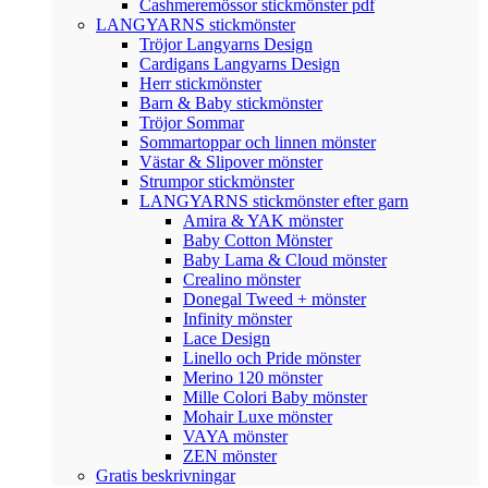
Cashmeremössor stickmönster pdf
LANGYARNS stickmönster
Tröjor Langyarns Design
Cardigans Langyarns Design
Herr stickmönster
Barn & Baby stickmönster
Tröjor Sommar
Sommartoppar och linnen mönster
Västar & Slipover mönster
Strumpor stickmönster
LANGYARNS stickmönster efter garn
Amira & YAK mönster
Baby Cotton Mönster
Baby Lama & Cloud mönster
Crealino mönster
Donegal Tweed + mönster
Infinity mönster
Lace Design
Linello och Pride mönster
Merino 120 mönster
Mille Colori Baby mönster
Mohair Luxe mönster
VAYA mönster
ZEN mönster
Gratis beskrivningar