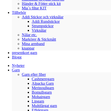
Händer & Fötter stick kit
Mia`s filtar KIT
Tillbehör
Addi Stickor och virknålar
Addi Rundstickor
Strumpstickor
Virknålar
Nålar etc.
Markörer & Stickmått
Mina armband
knappar
presentkort garn
Blogg
Nyheter
Garn
Garn efter fiber
Cashmeregarn
Alpacka Garn
Merinoullgarn
Bomullsgarn
Mohairgarn
Lingarn
Multifärgat garn
Effektgarn