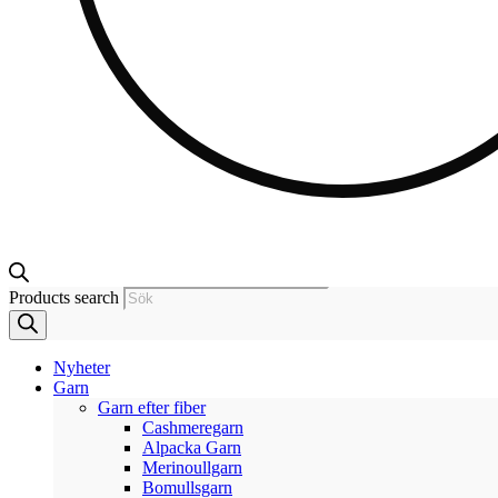
Products search
Nyheter
Garn
Garn efter fiber
Cashmeregarn
Alpacka Garn
Merinoullgarn
Bomullsgarn