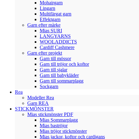
Mohairgarn
Lingarn
Multifärgat garn
Effektgarn
Garn efter märke
Mias SURI
LANGYARNS
WOOLADDICTS
Cardiff Cashmere
Garn efter projekt
Garn till mössor
Garn till tröjor och koftor
Garn till sjalar
Garn till babykläder
Garn till sommarplagg
Sockgarn
Rea
Modeller Rea
Garn REA
STICKMÖNSTER
Mias stickmönster PDF
Mias Sommarplagg
Mias baströjor
Mias tröjor stickmönster
Mias jackor, koftor och cardigans