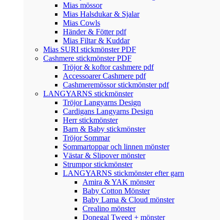
Mias mössor
Mias Halsdukar & Sjalar
Mias Cowls
Händer & Fötter pdf
Mias Filtar & Kuddar
Mias SURI stickmönster PDF
Cashmere stickmönster PDF
Tröjor & koftor cashmere pdf
Accessoarer Cashmere pdf
Cashmeremössor stickmönster pdf
LANGYARNS stickmönster
Tröjor Langyarns Design
Cardigans Langyarns Design
Herr stickmönster
Barn & Baby stickmönster
Tröjor Sommar
Sommartoppar och linnen mönster
Västar & Slipover mönster
Strumpor stickmönster
LANGYARNS stickmönster efter garn
Amira & YAK mönster
Baby Cotton Mönster
Baby Lama & Cloud mönster
Crealino mönster
Donegal Tweed + mönster