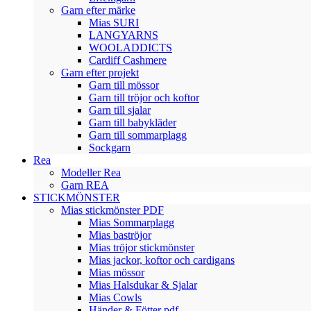
Garn efter märke
Mias SURI
LANGYARNS
WOOLADDICTS
Cardiff Cashmere
Garn efter projekt
Garn till mössor
Garn till tröjor och koftor
Garn till sjalar
Garn till babykläder
Garn till sommarplagg
Sockgarn
Rea
Modeller Rea
Garn REA
STICKMÖNSTER
Mias stickmönster PDF
Mias Sommarplagg
Mias baströjor
Mias tröjor stickmönster
Mias jackor, koftor och cardigans
Mias mössor
Mias Halsdukar & Sjalar
Mias Cowls
Händer & Fötter pdf