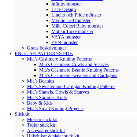
Infinity mönster
Lace Design
Linello och Pride mönster
Merino 120 mönster
Mille Colori Baby mönster
Mohair Luxe mönster
VAYA mönster
ZEN mönster
Gratis beskrivningar
ENGLISH PATTERNS PDF.
Mia’s Cashmere Knitting Patterns
Mia’s Cashmere Cowls and Scarves
Mia’s Cashmere Beanie Knitting Patterns
Mia’s Cashmere sweaters and Cardigans
Mia’s Beanies
Mia’s Sweater and Cardigan Knitting Patterns
Mia’s Shawls, Cowls & Scarves
Mia’s Summer Knits
Baby & Kids
Mia’s Small Knitting Projects
Stickkit
Mössor stick kit
Tröjor stick kit
Accesoarer stick kit
Halsdukar & sjalar stick kit