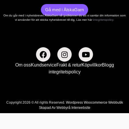
Gå med i ÄlskaGarn
Om du går med i nyhetsbrevet ÄlskaGarn så godkänner du att vi samlar din information som
vi använder för att skicka nyhetsbrevet till dig. Läs mer här
integritetspolicy.
Om oss
Kundservice
Frakt & retur
Köpvillkor
Blogg
integritetspolicy
Copyright 2026 © All rights Reserved.
Wordpress Woocommerce Webbutik
Skapad Av Webbyrå Interwebsite