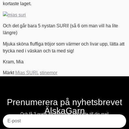
kortaste laget.
Och det går bara 5 nystan SURI! (så 6 om man vill ha lite
längre)
Mjuka sköna fluffiga tröjor som värmer och livar upp, lätta att
trycka ned i väskan och ta med sig!
Kram, Mia
Märkt
Mias SURI
,
stinemor
Prenumerera på nyhetsbrevet
ÄlskaGarn
E-post
Och få 3 gratis stickmönster skickade till din mail