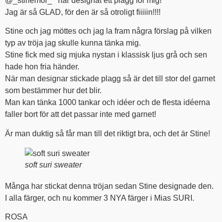
@_stinemor_ har designat ett plagg för mig!
Jag är så GLAD, för den är så otroligt fiiiiin!!!!
Stine och jag möttes och jag la fram några förslag på vilken
typ av tröja jag skulle kunna tänka mig.
Stine fick med sig mjuka nystan i klassisk ljus grå och sen
hade hon fria händer.
När man designar stickade plagg så är det till stor del garnet
som bestämmer hur det blir.
Man kan tänka 1000 tankar och idéer och de flesta idéerna
faller bort för att det passar inte med garnet!
Är man duktig så får man till det riktigt bra, och det är Stine!
soft suri sweater
Många har stickat denna tröjan sedan Stine designade den.
I alla färger, och nu kommer 3 NYA färger i Mias SURI.
ROSA