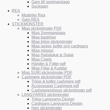
Garn till sommarplagg
Sockgarn
REA
Modeller Rea
Garn REA
STICKMÖNSTER
Mias stickmönster PDF
Mias Sommarplagg
Mias baströjor
Mias tröjor stickmönster
Mias jackor, koftor och cardigans
Mias mössor
Mias Halsdukar & Sjalar
Mias Cowls
Händer & Fötter pdf
Mias Filtar & Kuddar
Mias SURI stickmönster PDF
Cashmere stickmönster PDF
Tröjor & koftor cashmere pdf
Accessoarer Cashmere pdf
Cashmeremössor stickmönster pdf
LANGYARNS stickmönster
Tröjor Langyarns Design
Cardigans Langyarns Design
Herr stickmönster