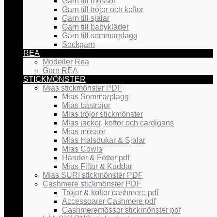
Garn till mössor
Garn till tröjor och koftor
Garn till sjalar
Garn till babykläder
Garn till sommarplagg
Sockgarn
REA
Modeller Rea
Garn REA
STICKMÖNSTER
Mias stickmönster PDF
Mias Sommarplagg
Mias baströjor
Mias tröjor stickmönster
Mias jackor, koftor och cardigans
Mias mössor
Mias Halsdukar & Sjalar
Mias Cowls
Händer & Fötter pdf
Mias Filtar & Kuddar
Mias SURI stickmönster PDF
Cashmere stickmönster PDF
Tröjor & koftor cashmere pdf
Accessoarer Cashmere pdf
Cashmeremössor stickmönster pdf