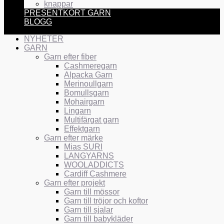
knappar
PRESENTKORT GARN
BLOGG
NYHETER
GARN
Garn efter fiber
Cashmeregarn
Alpacka Garn
Merinoullgarn
Bomullsgarn
Mohairgarn
Lingarn
Multifärgat garn
Effektgarn
Garn efter märke
Mias SURI
LANGYARNS
WOOLADDICTS
Cardiff Cashmere
Garn efter projekt
Garn till mössor
Garn till tröjor och koftor
Garn till sjalar
Garn till babykläder