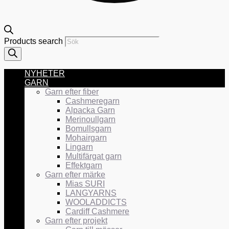
Products search
NYHETER
GARN
Garn efter fiber
Cashmeregarn
Alpacka Garn
Merinoullgarn
Bomullsgarn
Mohairgarn
Lingarn
Multifärgat garn
Effektgarn
Garn efter märke
Mias SURI
LANGYARNS
WOOLADDICTS
Cardiff Cashmere
Garn efter projekt