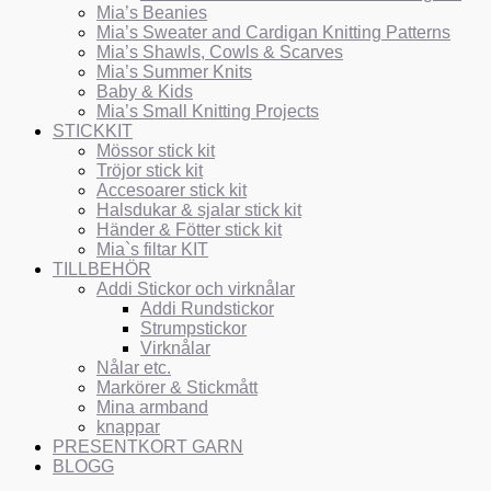
Mia’s Beanies
Mia’s Sweater and Cardigan Knitting Patterns
Mia’s Shawls, Cowls & Scarves
Mia’s Summer Knits
Baby & Kids
Mia’s Small Knitting Projects
STICKKIT
Mössor stick kit
Tröjor stick kit
Accesoarer stick kit
Halsdukar & sjalar stick kit
Händer & Fötter stick kit
Mia`s filtar KIT
TILLBEHÖR
Addi Stickor och virknålar
Addi Rundstickor
Strumpstickor
Virknålar
Nålar etc.
Markörer & Stickmått
Mina armband
knappar
PRESENTKORT GARN
BLOGG