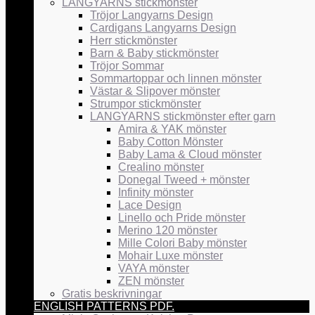
LANGYARNS stickmönster
Tröjor Langyarns Design
Cardigans Langyarns Design
Herr stickmönster
Barn & Baby stickmönster
Tröjor Sommar
Sommartoppar och linnen mönster
Västar & Slipover mönster
Strumpor stickmönster
LANGYARNS stickmönster efter garn
Amira & YAK mönster
Baby Cotton Mönster
Baby Lama & Cloud mönster
Crealino mönster
Donegal Tweed + mönster
Infinity mönster
Lace Design
Linello och Pride mönster
Merino 120 mönster
Mille Colori Baby mönster
Mohair Luxe mönster
VAYA mönster
ZEN mönster
Gratis beskrivningar
ENGLISH PATTERNS PDF.