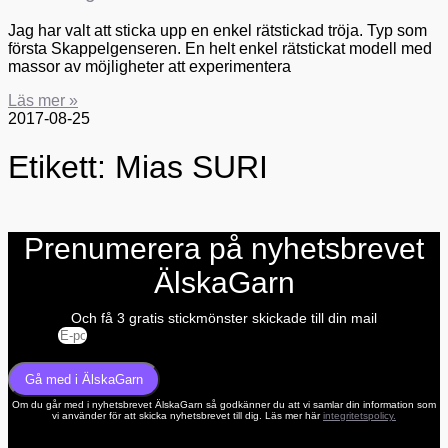
Jag har valt att sticka upp en enkel rätstickad tröja. Typ som
första Skappelgenseren. En helt enkel rätstickat modell med
massor av möjligheter att experimentera
Läs mer »
2017-08-25
Etikett: Mias SURI
Prenumerera på nyhetsbrevet
ÄlskaGarn
Och få 3 gratis stickmönster skickade till din mail
E-post
Gå med i ÄlskaGarn
Om du går med i nyhetsbrevet ÄlskaGarn så godkänner du att vi samlar din information som
vi använder för att skicka nyhetsbrevet till dig. Läs mer här
integritetspolicy.