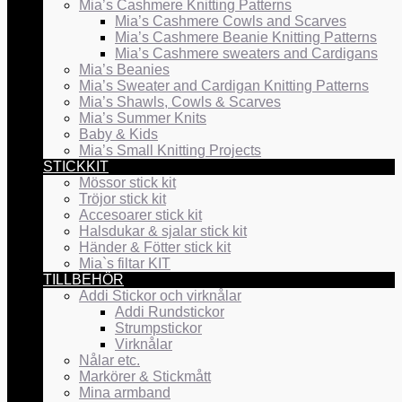
Mia’s Cashmere Knitting Patterns
Mia’s Cashmere Cowls and Scarves
Mia’s Cashmere Beanie Knitting Patterns
Mia’s Cashmere sweaters and Cardigans
Mia’s Beanies
Mia’s Sweater and Cardigan Knitting Patterns
Mia’s Shawls, Cowls & Scarves
Mia’s Summer Knits
Baby & Kids
Mia’s Small Knitting Projects
STICKKIT
Mössor stick kit
Tröjor stick kit
Accesoarer stick kit
Halsdukar & sjalar stick kit
Händer & Fötter stick kit
Mia`s filtar KIT
TILLBEHÖR
Addi Stickor och virknålar
Addi Rundstickor
Strumpstickor
Virknålar
Nålar etc.
Markörer & Stickmått
Mina armband