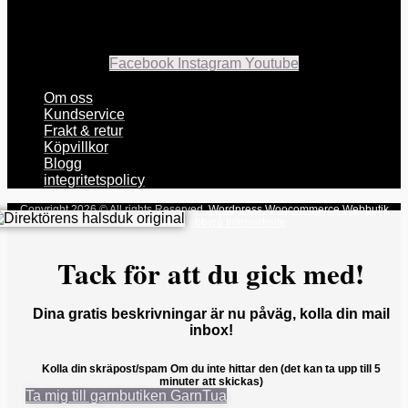
Facebook
Instagram
Youtube
Om oss
Kundservice
Frakt & retur
Köpvillkor
Blogg
integritetspolicy
Copyright 2026 © All rights Reserved.
Wordpress Woocommerce Webbutik
Skapad Av Webbyrå Interwebsite
Tack för att du gick med!
Dina gratis beskrivningar är nu påväg, kolla din mail
inbox!
Kolla din skräpost/spam Om du inte hittar den (det kan ta upp till 5
minuter att skickas)
Ta mig till garnbutiken GarnTua