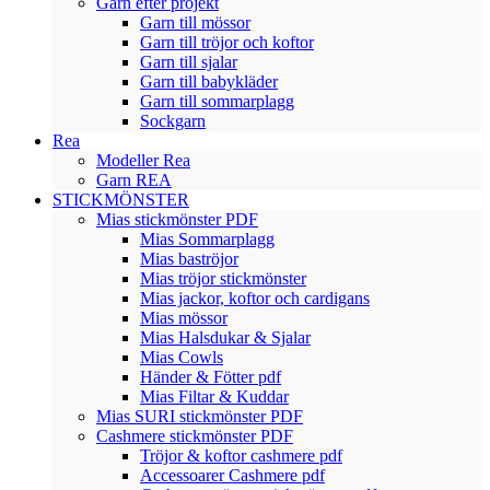
Garn efter projekt
Garn till mössor
Garn till tröjor och koftor
Garn till sjalar
Garn till babykläder
Garn till sommarplagg
Sockgarn
Rea
Modeller Rea
Garn REA
STICKMÖNSTER
Mias stickmönster PDF
Mias Sommarplagg
Mias baströjor
Mias tröjor stickmönster
Mias jackor, koftor och cardigans
Mias mössor
Mias Halsdukar & Sjalar
Mias Cowls
Händer & Fötter pdf
Mias Filtar & Kuddar
Mias SURI stickmönster PDF
Cashmere stickmönster PDF
Tröjor & koftor cashmere pdf
Accessoarer Cashmere pdf