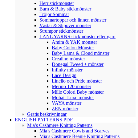
Herr stickmönster
Barn & Baby stickmönster
Tröjor Sommar
Sommartoppar och linnen mönster
Västar & Slipover mönster
Strumpor stickmönster
LANGYARNS stickmönster efter garn
Amira & YAK mönster
Baby Cotton Mönster
Baby Lama & Cloud mönster
Crealino mönster
Donegal Tweed + mönster
Infinity mönster
Lace Design
Linello och Pride mönster
Merino 120 mönster
Mille Colori Baby mönster
Mohair Luxe mönster
VAYA mönster
ZEN mönster
Gratis beskrivningar
ENGLISH PATTERNS PDF.
Mia’s Cashmere Knitting Patterns
Mia’s Cashmere Cowls and Scarves
Mia’s Cashmere Beanie Knitting Patterns