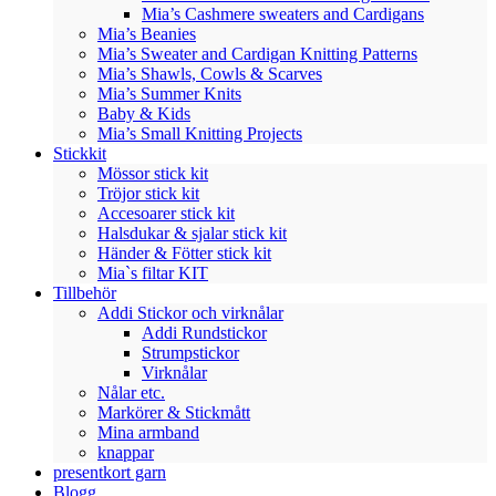
Mia’s Cashmere sweaters and Cardigans
Mia’s Beanies
Mia’s Sweater and Cardigan Knitting Patterns
Mia’s Shawls, Cowls & Scarves
Mia’s Summer Knits
Baby & Kids
Mia’s Small Knitting Projects
Stickkit
Mössor stick kit
Tröjor stick kit
Accesoarer stick kit
Halsdukar & sjalar stick kit
Händer & Fötter stick kit
Mia`s filtar KIT
Tillbehör
Addi Stickor och virknålar
Addi Rundstickor
Strumpstickor
Virknålar
Nålar etc.
Markörer & Stickmått
Mina armband
knappar
presentkort garn
Blogg