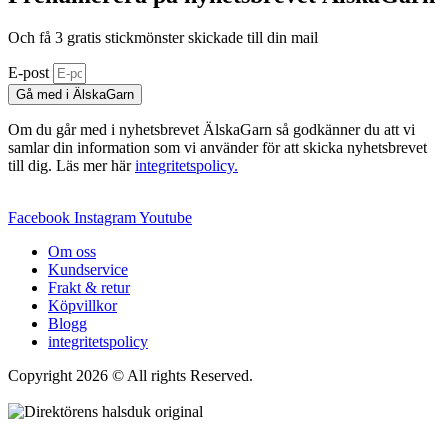
Och få 3 gratis stickmönster skickade till din mail
E-post
Gå med i ÄlskaGarn
Om du går med i nyhetsbrevet ÄlskaGarn så godkänner du att vi
samlar din information som vi använder för att skicka nyhetsbrevet
till dig. Läs mer här
integritetspolicy.
Facebook
Instagram
Youtube
Om oss
Kundservice
Frakt & retur
Köpvillkor
Blogg
integritetspolicy
Copyright 2026 © All rights Reserved.
Wordpress Woocommerce
Webbutik Skapad Av Webbyrå Interwebsite