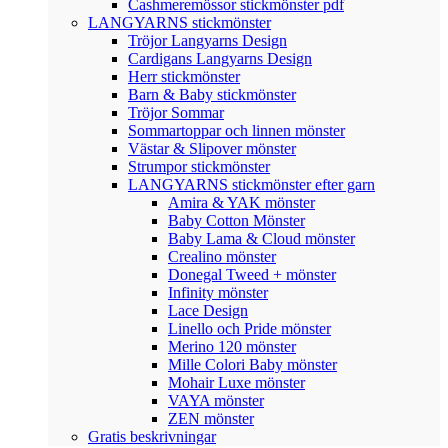
Cashmeremössor stickmönster pdf
LANGYARNS stickmönster
Tröjor Langyarns Design
Cardigans Langyarns Design
Herr stickmönster
Barn & Baby stickmönster
Tröjor Sommar
Sommartoppar och linnen mönster
Västar & Slipover mönster
Strumpor stickmönster
LANGYARNS stickmönster efter garn
Amira & YAK mönster
Baby Cotton Mönster
Baby Lama & Cloud mönster
Crealino mönster
Donegal Tweed + mönster
Infinity mönster
Lace Design
Linello och Pride mönster
Merino 120 mönster
Mille Colori Baby mönster
Mohair Luxe mönster
VAYA mönster
ZEN mönster
Gratis beskrivningar