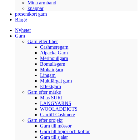
Mina armband
knappar
presentkort garn
Blogg
Nyheter
Garn
Garn efter fiber
Cashmeregarn
Alpacka Garn
Merinoullgarn
Bomullsgarn
Mohairgarn
Lingarn
Multifärgat garn
Effektgarn
Garn efter märke
Mias SURI
LANGYARNS
WOOLADDICTS
Cardiff Cashmere
Garn efter projekt
Garn till mössor
Garn till tröjor och koftor
Garn till sjalar