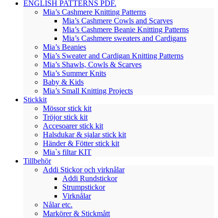
ENGLISH PATTERNS PDF.
Mia’s Cashmere Knitting Patterns
Mia’s Cashmere Cowls and Scarves
Mia’s Cashmere Beanie Knitting Patterns
Mia’s Cashmere sweaters and Cardigans
Mia’s Beanies
Mia’s Sweater and Cardigan Knitting Patterns
Mia’s Shawls, Cowls & Scarves
Mia’s Summer Knits
Baby & Kids
Mia’s Small Knitting Projects
Stickkit
Mössor stick kit
Tröjor stick kit
Accesoarer stick kit
Halsdukar & sjalar stick kit
Händer & Fötter stick kit
Mia`s filtar KIT
Tillbehör
Addi Stickor och virknålar
Addi Rundstickor
Strumpstickor
Virknålar
Nålar etc.
Markörer & Stickmått