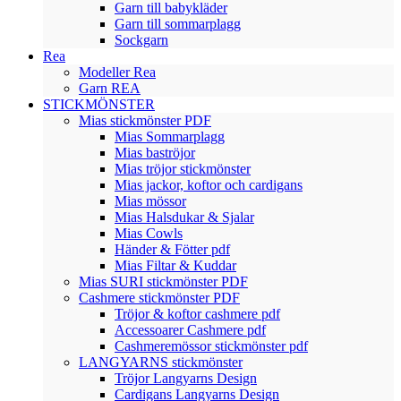
Garn till babykläder
Garn till sommarplagg
Sockgarn
Rea
Modeller Rea
Garn REA
STICKMÖNSTER
Mias stickmönster PDF
Mias Sommarplagg
Mias baströjor
Mias tröjor stickmönster
Mias jackor, koftor och cardigans
Mias mössor
Mias Halsdukar & Sjalar
Mias Cowls
Händer & Fötter pdf
Mias Filtar & Kuddar
Mias SURI stickmönster PDF
Cashmere stickmönster PDF
Tröjor & koftor cashmere pdf
Accessoarer Cashmere pdf
Cashmeremössor stickmönster pdf
LANGYARNS stickmönster
Tröjor Langyarns Design
Cardigans Langyarns Design