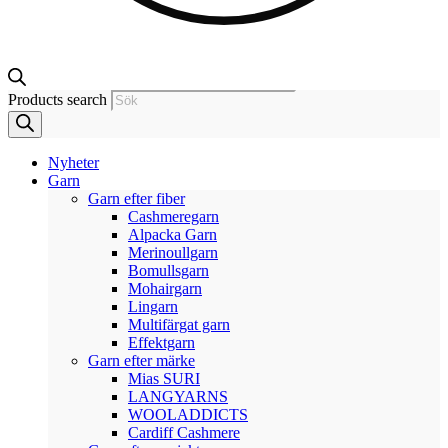
Products search
Nyheter
Garn
Garn efter fiber
Cashmeregarn
Alpacka Garn
Merinoullgarn
Bomullsgarn
Mohairgarn
Lingarn
Multifärgat garn
Effektgarn
Garn efter märke
Mias SURI
LANGYARNS
WOOLADDICTS
Cardiff Cashmere