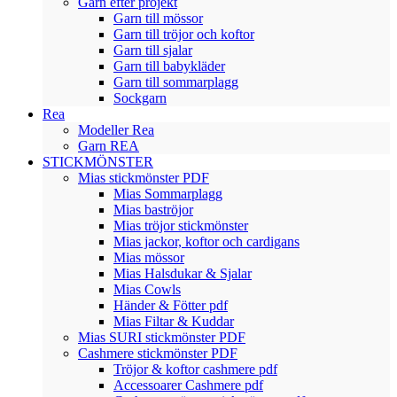
Garn efter projekt
Garn till mössor
Garn till tröjor och koftor
Garn till sjalar
Garn till babykläder
Garn till sommarplagg
Sockgarn
Rea
Modeller Rea
Garn REA
STICKMÖNSTER
Mias stickmönster PDF
Mias Sommarplagg
Mias baströjor
Mias tröjor stickmönster
Mias jackor, koftor och cardigans
Mias mössor
Mias Halsdukar & Sjalar
Mias Cowls
Händer & Fötter pdf
Mias Filtar & Kuddar
Mias SURI stickmönster PDF
Cashmere stickmönster PDF
Tröjor & koftor cashmere pdf
Accessoarer Cashmere pdf