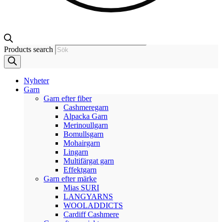
Products search
Nyheter
Garn
Garn efter fiber
Cashmeregarn
Alpacka Garn
Merinoullgarn
Bomullsgarn
Mohairgarn
Lingarn
Multifärgat garn
Effektgarn
Garn efter märke
Mias SURI
LANGYARNS
WOOLADDICTS
Cardiff Cashmere