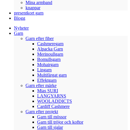
Mina armband
knappar
presentkort garn
Blogg
Nyheter
Garn
Garn efter fiber
Cashmeregarn
Alpacka Garn
Merinoullgarn
Bomullsgarn
Mohairgarn
Lingarn
Multifärgat garn
Effektgarn
Garn efter märke
Mias SURI
LANGYARNS
WOOLADDICTS
Cardiff Cashmere
Garn efter projekt
Garn till mössor
Garn till tröjor och koftor
Garn till sjalar