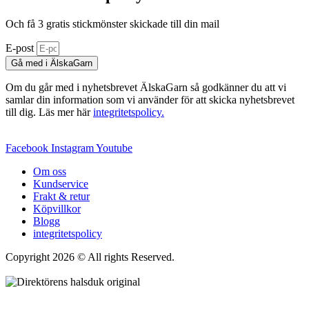
Och få 3 gratis stickmönster skickade till din mail
E-post
Gå med i ÄlskaGarn
Om du går med i nyhetsbrevet ÄlskaGarn så godkänner du att vi
samlar din information som vi använder för att skicka nyhetsbrevet
till dig. Läs mer här
integritetspolicy.
Facebook
Instagram
Youtube
Om oss
Kundservice
Frakt & retur
Köpvillkor
Blogg
integritetspolicy
Copyright 2026 © All rights Reserved.
Wordpress Woocommerce
Webbutik Skapad Av Webbyrå Interwebsite