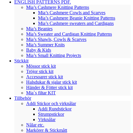
ENGLISH PATTERNS PDF.
Mia’s Cashmere Knitting Patterns
Mia’s Cashmere Cowls and Scarves
Mia’s Cashmere Beanie Knitting Patterns
Mia’s Cashmere sweaters and Cardigans
Mia’s Beanies
Mia’s Sweater and Cardigan Knitting Patterns
Mia’s Shawls, Cowls & Scarves
Mia’s Summer Knits
Baby & Kids
Mia’s Small Knitting Projects
Stickkit
Mössor stick kit
Tröjor stick kit
Accesoarer stick kit
Halsdukar & sjalar stick kit
Händer & Fötter stick kit
Mia`s filtar KIT
Tillbehör
Addi Stickor och virknålar
Addi Rundstickor
Strumpstickor
Virknålar
Nålar etc.
Markörer & Stickmått