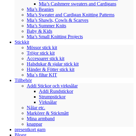
Mia’s Cashmere sweaters and Cardigans
Mia’s Beanies
Mia’s Sweater and Cardigan Knitting Patterns
Mia’s Shawls, Cowls & Scarves
Mia’s Summer Knits
Baby & Kids
Mia’s Small Knitting Projects
Stickkit
Mössor stick kit
Tröjor stick kit
Accesoarer stick kit
Halsdukar & sjalar stick kit
Händer & Fötter stick kit
Mia`s filtar KIT
Tillbehör
Addi Stickor och virknålar
Addi Rundstickor
Strumpstickor
Virknålar
Nålar etc.
Markörer & Stickmått
Mina armband
knappar
presentkort garn
Blogg