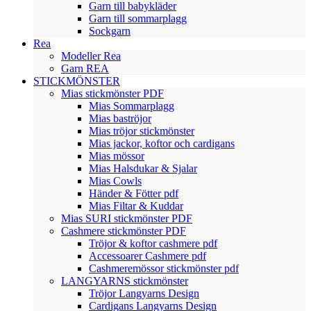
Garn till babykläder
Garn till sommarplagg
Sockgarn
Rea
Modeller Rea
Garn REA
STICKMÖNSTER
Mias stickmönster PDF
Mias Sommarplagg
Mias baströjor
Mias tröjor stickmönster
Mias jackor, koftor och cardigans
Mias mössor
Mias Halsdukar & Sjalar
Mias Cowls
Händer & Fötter pdf
Mias Filtar & Kuddar
Mias SURI stickmönster PDF
Cashmere stickmönster PDF
Tröjor & koftor cashmere pdf
Accessoarer Cashmere pdf
Cashmeremössor stickmönster pdf
LANGYARNS stickmönster
Tröjor Langyarns Design
Cardigans Langyarns Design