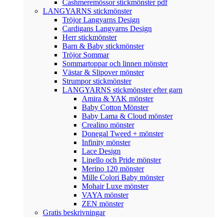
Cashmeremössor stickmönster pdf
LANGYARNS stickmönster
Tröjor Langyarns Design
Cardigans Langyarns Design
Herr stickmönster
Barn & Baby stickmönster
Tröjor Sommar
Sommartoppar och linnen mönster
Västar & Slipover mönster
Strumpor stickmönster
LANGYARNS stickmönster efter garn
Amira & YAK mönster
Baby Cotton Mönster
Baby Lama & Cloud mönster
Crealino mönster
Donegal Tweed + mönster
Infinity mönster
Lace Design
Linello och Pride mönster
Merino 120 mönster
Mille Colori Baby mönster
Mohair Luxe mönster
VAYA mönster
ZEN mönster
Gratis beskrivningar