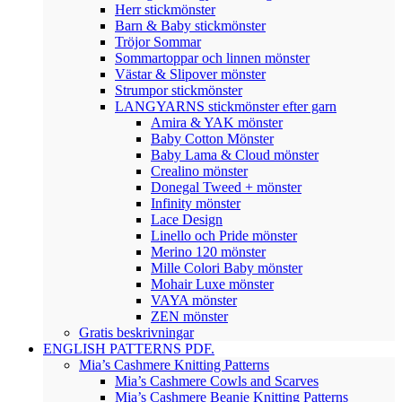
Herr stickmönster
Barn & Baby stickmönster
Tröjor Sommar
Sommartoppar och linnen mönster
Västar & Slipover mönster
Strumpor stickmönster
LANGYARNS stickmönster efter garn
Amira & YAK mönster
Baby Cotton Mönster
Baby Lama & Cloud mönster
Crealino mönster
Donegal Tweed + mönster
Infinity mönster
Lace Design
Linello och Pride mönster
Merino 120 mönster
Mille Colori Baby mönster
Mohair Luxe mönster
VAYA mönster
ZEN mönster
Gratis beskrivningar
ENGLISH PATTERNS PDF.
Mia’s Cashmere Knitting Patterns
Mia’s Cashmere Cowls and Scarves
Mia’s Cashmere Beanie Knitting Patterns