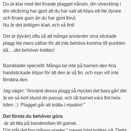
Du är klar med det finaste plagget nånsin, din utveckling i
din stickning har gjort att du har valt att köpa ett lite dyrare
och finare garn än du har gjort förut.
Nu är det äntligen klart, och så fint!
Det är (tyvärr) ofta så att många använder sina stickade
plagg lite mera sällan för att inte behöva komma till punkten
då….
det behöver tvättas!
Barnkläder speciellt. Många tar inte på barnen den fina
handstickade tröjan för att den är så fin, och man vill inte
förstöra den.
Jag säger: ”Använd dessa plagg så mycket det bara går! det
är en så kort stund de passar, och låt barnet vara fint hela
tiden : ) Plagget
går
att tvätta i maskin! ”
Det första du behöver göra
-är att titta på banderollen till garnet.
Där står det hur många grader ° garnet bäst tvättas på. Detta