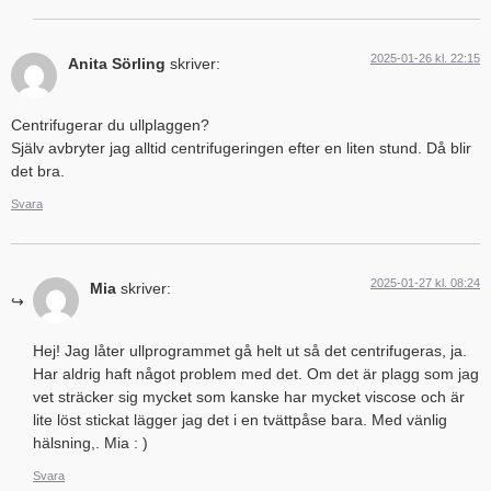
2025-01-26 kl. 22:15
Anita Sörling
skriver:
Centrifugerar du ullplaggen?
Själv avbryter jag alltid centrifugeringen efter en liten stund. Då blir
det bra.
Svara
2025-01-27 kl. 08:24
Mia
skriver:
Hej! Jag låter ullprogrammet gå helt ut så det centrifugeras, ja.
Har aldrig haft något problem med det. Om det är plagg som jag
vet sträcker sig mycket som kanske har mycket viscose och är
lite löst stickat lägger jag det i en tvättpåse bara. Med vänlig
hälsning,. Mia : )
Svara