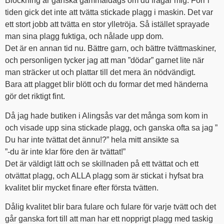
Blockning är ganska gammaldags om du frågar mig. Förr i
tiden gick det inte att tvätta stickade plagg i maskin. Det var
ett stort jobb att tvätta en stor ylletröja. Så istället sprayade
man sina plagg fuktiga, och nålade upp dom.
Det är en annan tid nu. Bättre garn, och bättre tvättmaskiner,
och personligen tycker jag att man ”dödar” garnet lite när
man sträcker ut och plattar till det mera än nödvändigt.
Bara att plagget blir blött och du formar det med händerna
gör det riktigt fint.
Då jag hade butiken i Alingsås var det många som kom in
och visade upp sina stickade plagg, och ganska ofta sa jag ”
Du har inte tvättat det ännu!?” hela mitt ansikte sa
”-du är inte klar före den är tvättat!”
Det är väldigt lätt och se skillnaden på ett tvättat och ett
otvättat plagg, och ALLA plagg som är stickat i hyfsat bra
kvalitet blir mycket finare efter första tvätten.
Dålig kvalitet blir bara fulare och fulare för varje tvätt och det
går ganska fort till att man har ett nopprigt plagg med taskig