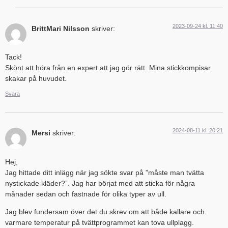
2023-09-24 kl. 11:40
BrittMari Nilsson
skriver:
Tack!
Skönt att höra från en expert att jag gör rätt. Mina stickkompisar
skakar på huvudet.
Svara
2024-08-11 kl. 20:21
Mersi
skriver:
Hej,
Jag hittade ditt inlägg när jag sökte svar på ”måste man tvätta
nystickade kläder?”. Jag har börjat med att sticka för några
månader sedan och fastnade för olika typer av ull.
Jag blev fundersam över det du skrev om att både kallare och
varmare temperatur på tvättprogrammet kan tova ullplagg.