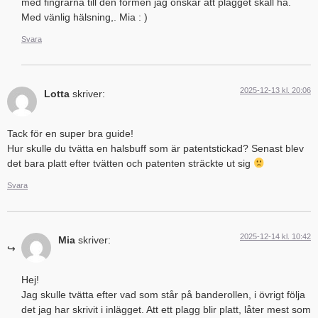
med fingrarna till den formen jag önskar att plagget skall ha.
Med vänlig hälsning,. Mia : )
Svara
2025-12-13 kl. 20:06
Lotta
skriver:
Tack för en super bra guide!
Hur skulle du tvätta en halsbuff som är patentstickad? Senast blev
det bara platt efter tvätten och patenten sträckte ut sig
Svara
2025-12-14 kl. 10:42
Mia
skriver:
Hej!
Jag skulle tvätta efter vad som står på banderollen, i övrigt följa
det jag har skrivit i inlägget. Att ett plagg blir platt, låter mest som