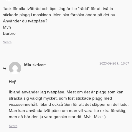
Tack för alla tvättråd och tips. Jag är lite ”rädd” för att tvätta
stickade plagg i maskinen. Men ska försöka ändra på det nu.
Använder du tvättpåse?
Mvh
Barbro
Svara
2023-09-26 kl. 18:07
Mia
skriver:
Hej!
Ibland använder jag tvättpåse. Mest om det är plagg som kan
sträcka sig väldigt mycket, som löst stickade plagg med
viscoseinnehåll. Ibland också Suri för att det släpper en del ludd.
Man kan använda tvättpåse om man vill vara lite extra försiktig,
men då bör den ju vara ganska stor då. Mvh. Mia : )
Svara