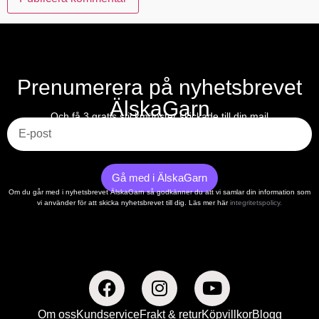
Prenumerera på nyhetsbrevet
ÄlskaGarn
E-post
Och få 3 gratis stickmönster skickade till din mail
Gå med i ÄlskaGarn
Om du går med i nyhetsbrevet ÄlskaGarn så godkänner du att vi samlar din information som
vi använder för att skicka nyhetsbrevet till dig. Läs mer här
integritetspolicy.
Om oss
Kundservice
Frakt & retur
Köpvillkor
Blogg