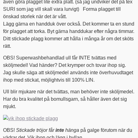
även göra plagget lite extra platt. (så jag undviker det på tex
SURI som jag vill skall vara lurvigt) Forma plagget till
önskad storlek när det är vått.
Lägg gärna en handduk över också. Det kommer ta en stund
för plagget att torka. Byt gärna handdukar efter några timmar.
Ditt stickade plagg kommer att hålla i många år om det sköts
rätt.
OBS! Superwashbehandlad ull får INTE tvättas med
sköljmedel! Vad händer? Det krymper och tovar ihop sig.
Jag skulle säga att sköljmedel används inte överhuvudtaget
ihop med stickat, möjlightvis till 100% LIN.
Ull blir mjukare när det tvättas, man behöver inte sköljmedel.
Har du bra kvalitet på bomullsgarn, så håller även det sig
mjukt.
OBS!
Stickade tröjor får
inte
hänga
på galge förutom när du
vädrar det. Vik ihop och lägg i hyllan.