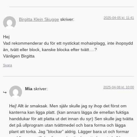
2025-04-05 kl. 11:41
Birgitta Klein Skugge
skriver:
Hej
Vad rekommenderar du för ett nystickat mohairplagg, inte ihopsydd
än, tvätt eller block, kanske blocka efter tvätt….?
Vänligen Birgitta
Svara
2025-04-08 kl. 10:00
Mia
skriver:
Hej! Allt är smaksak. Men själv skulle jag sy ihop det först om
kanterna kan ligga platt. (kan annars lägga de emellan fuktiga
handdukar för att platta ut det innan du syr) Sen skulle jag tvätta
det på ullprogram utan tvättmedel och bara forma och lägga
plant att torka. Jag ”blockar” aldrig. Lägger bara ut och formar