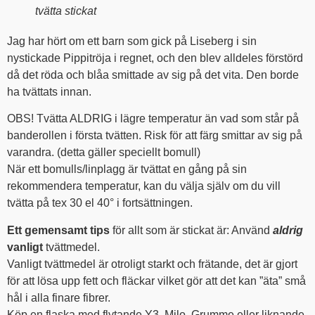
tvätta stickat
Jag har hört om ett barn som gick på Liseberg i sin
nystickade Pippitröja i regnet, och den blev alldeles förstörd
då det röda och blåa smittade av sig på det vita. Den borde
ha tvättats innan.
OBS! Tvätta ALDRIG i lägre temperatur än vad som står på
banderollen i första tvätten. Risk för att färg smittar av sig på
varandra. (detta gäller speciellt bomull)
När ett bomulls/linplagg är tvättat en gång på sin
rekommendera temperatur, kan du välja själv om du vill
tvätta på tex 30 el 40° i fortsättningen.
Ett gemensamt tips
för allt som är stickat är: Använd
aldrig
vanligt
tvättmedel.
Vanligt tvättmedel är otroligt starkt och frätande, det är gjort
för att lösa upp fett och fläckar vilket gör att det kan ”äta” små
hål i alla finare fibrer.
Köp en flaska med flytande Y3, Milo, Grumme eller liknande