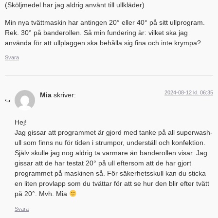
(Sköljmedel har jag aldrig använt till ullkläder)
Min nya tvättmaskin har antingen 20° eller 40° på sitt ullprogram.
Rek. 30° på banderollen. Så min fundering är: vilket ska jag
använda för att ullplaggen ska behålla sig fina och inte krympa?
Svara
2024-08-12 kl. 06:35
Mia
skriver:
Hej!
Jag gissar att programmet är gjord med tanke på all superwash-
ull som finns nu för tiden i strumpor, underställ och konfektion.
Själv skulle jag nog aldrig ta varmare än banderollen visar. Jag
gissar att de har testat 20° på ull eftersom att de har gjort
programmet på maskinen så. För säkerhetsskull kan du sticka
en liten provlapp som du tvättar för att se hur den blir efter tvätt
på 20°. Mvh. Mia
Svara