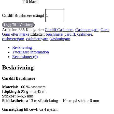
110 black
Cardiff Brushmere mängd
Lägg Till I Varukorg
Artikelnr:
835
Kategorier:
Cardiff Cashmere
,
Cashmeregarn
,
Garn
,
Garn efter märke
Etiketter:
brushmere
,
cardiff
,
cashmere
,
cashmeregarn
,
cashmereyarn
,
kashmirgarn
Beskrivning
Ytterligare information
Recensioner (0)
Beskrivning
Cardiff Brushmere
Material:
100 % cashmere
Löplängd:
25 g = ca 45 m
Stickor:
6–6,5 mm
Stickfasthet:
ca 13 m slätstickning = 10 cm på stickor 6 mm
Garnåtgång till cowl:
ca 4 nystan