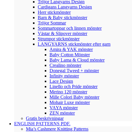
Tröjor Langyarns Design
Cardigans Langyarns Design
Herr stickmönster
Barn & Baby stickmönster
Tröjor Sommar
Sommartoppar och linnen mönster
Västar & Slipover mönster
Strumpor stickmönster
LANGYARNS stickmönster efter garn
Amira & YAK mönster
Baby Cotton Mönster
Baby Lama & Cloud mönster
Crealino mönster
Donegal Tweed + mönster
Infinity mönster
Lace Design
Linello och Pride mönster
Merino 120 mönster
Mille Colori Baby mönster
Mohair Luxe mönster
VAYA mönster
ZEN mönster
Gratis beskrivningar
ENGLISH PATTERNS PDF.
Mia’s Cashmere Knitting Patterns