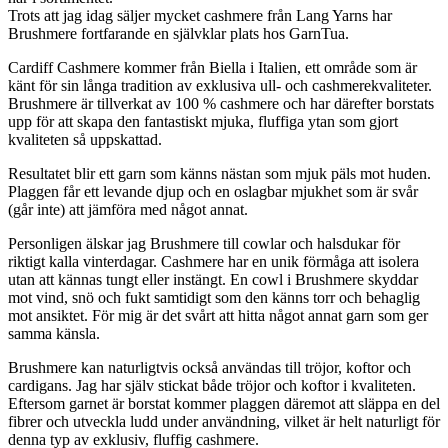
Trots att jag idag säljer mycket cashmere från Lang Yarns har
Brushmere fortfarande en självklar plats hos GarnTua.
Cardiff Cashmere kommer från Biella i Italien, ett område som är
känt för sin långa tradition av exklusiva ull- och cashmerekvaliteter.
Brushmere är tillverkat av 100 % cashmere och har därefter borstats
upp för att skapa den fantastiskt mjuka, fluffiga ytan som gjort
kvaliteten så uppskattad.
Resultatet blir ett garn som känns nästan som mjuk päls mot huden.
Plaggen får ett levande djup och en oslagbar mjukhet som är svår
(går inte) att jämföra med något annat.
Personligen älskar jag Brushmere till cowlar och halsdukar för
riktigt kalla vinterdagar. Cashmere har en unik förmåga att isolera
utan att kännas tungt eller instängt. En cowl i Brushmere skyddar
mot vind, snö och fukt samtidigt som den känns torr och behaglig
mot ansiktet. För mig är det svårt att hitta något annat garn som ger
samma känsla.
Brushmere kan naturligtvis också användas till tröjor, koftor och
cardigans. Jag har själv stickat både tröjor och koftor i kvaliteten.
Eftersom garnet är borstat kommer plaggen däremot att släppa en del
fibrer och utveckla ludd under användning, vilket är helt naturligt för
denna typ av exklusiv, fluffig cashmere.