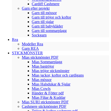
Cardiff Cashmere
Garn efter projekt
Garn till mössor
Garn till tröjor och koftor
Garn till sjalar
Garn till babykläder
Garn till sommarplagg
Sockgarn
Rea
Modeller Rea
Garn REA
STICKMÖNSTER
Mias stickmönster PDF
Mias Sommarplagg
Mias baströjor
Mias tröjor stickmönster
Mias jackor, koftor och cardigans
Mias mössor
Mias Halsdukar & Sjalar
Mias Cowls
Händer & Fötter pdf
Mias Filtar & Kuddar
Mias SURI stickmönster PDF
Cashmere stickmönster PDF
Tröjor & koftor cashmere pdf