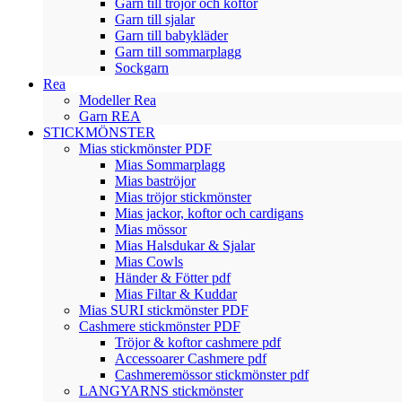
Garn till tröjor och koftor
Garn till sjalar
Garn till babykläder
Garn till sommarplagg
Sockgarn
Rea
Modeller Rea
Garn REA
STICKMÖNSTER
Mias stickmönster PDF
Mias Sommarplagg
Mias baströjor
Mias tröjor stickmönster
Mias jackor, koftor och cardigans
Mias mössor
Mias Halsdukar & Sjalar
Mias Cowls
Händer & Fötter pdf
Mias Filtar & Kuddar
Mias SURI stickmönster PDF
Cashmere stickmönster PDF
Tröjor & koftor cashmere pdf
Accessoarer Cashmere pdf
Cashmeremössor stickmönster pdf
LANGYARNS stickmönster