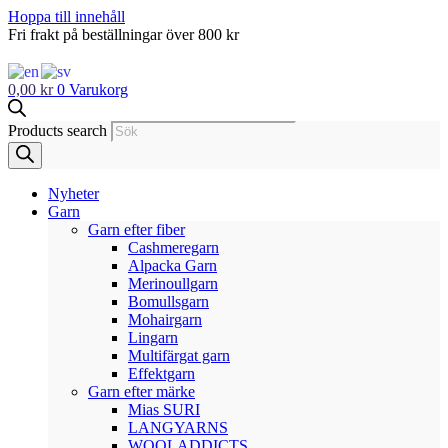
Hoppa till innehåll
Fri frakt på beställningar över 800 kr
0,00
kr
0
Varukorg
Products search
Nyheter
Garn
Garn efter fiber
Cashmeregarn
Alpacka Garn
Merinoullgarn
Bomullsgarn
Mohairgarn
Lingarn
Multifärgat garn
Effektgarn
Garn efter märke
Mias SURI
LANGYARNS
WOOLADDICTS