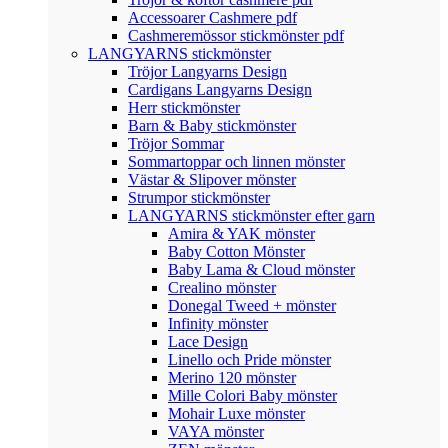
Accessoarer Cashmere pdf
Cashmeremössor stickmönster pdf
LANGYARNS stickmönster
Tröjor Langyarns Design
Cardigans Langyarns Design
Herr stickmönster
Barn & Baby stickmönster
Tröjor Sommar
Sommartoppar och linnen mönster
Västar & Slipover mönster
Strumpor stickmönster
LANGYARNS stickmönster efter garn
Amira & YAK mönster
Baby Cotton Mönster
Baby Lama & Cloud mönster
Crealino mönster
Donegal Tweed + mönster
Infinity mönster
Lace Design
Linello och Pride mönster
Merino 120 mönster
Mille Colori Baby mönster
Mohair Luxe mönster
VAYA mönster