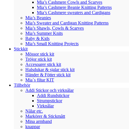
Mia’s Cashmere Cowls and Scarves
Mia’s Cashmere Beanie Knitting Patterns
Mia’s Cashmere sweaters and Cardigans
Mia’s Beanies
Mia’s Sweater and Cardigan Knitting Patterns
Mia’s Shawls, Cowls & Scarves
Mia’s Summer Knits
Baby & Kids
Mia’s Small Knitting Projects
Stickkit
Mössor stick kit
Tröjor stick kit
Accesoarer stick kit
Halsdukar & sjalar stick kit
Händer & Fötter stick kit
Mia`s filtar KIT
Tillbehör
Addi Stickor och virknålar
Addi Rundstickor
Strumpstickor
Virknålar
Nålar etc.
Markörer & Stickmått
Mina armband
knappar