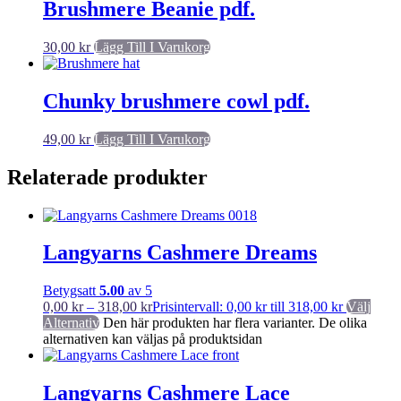
Brushmere Beanie pdf.
30,00
kr
Lägg Till I Varukorg
Chunky brushmere cowl pdf.
49,00
kr
Lägg Till I Varukorg
Relaterade produkter
Langyarns Cashmere Dreams
Betygsatt
5.00
av 5
0,00
kr
–
318,00
kr
Prisintervall: 0,00 kr till 318,00 kr
Välj
Alternativ
Den här produkten har flera varianter. De olika
alternativen kan väljas på produktsidan
Langyarns Cashmere Lace