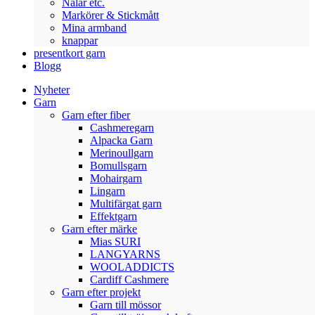
Nålar etc.
Markörer & Stickmått
Mina armband
knappar
presentkort garn
Blogg
Nyheter
Garn
Garn efter fiber
Cashmeregarn
Alpacka Garn
Merinoullgarn
Bomullsgarn
Mohairgarn
Lingarn
Multifärgat garn
Effektgarn
Garn efter märke
Mias SURI
LANGYARNS
WOOLADDICTS
Cardiff Cashmere
Garn efter projekt
Garn till mössor