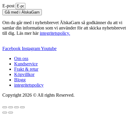
E-post
Gå med i ÄlskaGarn
Om du går med i nyhetsbrevet ÄlskaGarn så godkänner du att vi
samlar din information som vi använder för att skicka nyhetsbrevet
till dig. Läs mer här
integritetspolicy.
Facebook
Instagram
Youtube
Om oss
Kundservice
Frakt & retur
Köpvillkor
Blogg
integritetspolicy
Copyright 2026 © All rights Reserved.
Wordpress Woocommerce
Webbutik Skapad Av Webbyrå Interwebsite