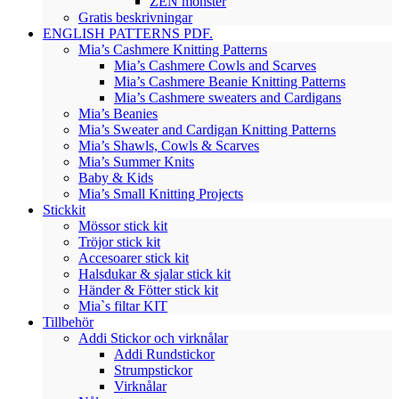
ZEN mönster
Gratis beskrivningar
ENGLISH PATTERNS PDF.
Mia’s Cashmere Knitting Patterns
Mia’s Cashmere Cowls and Scarves
Mia’s Cashmere Beanie Knitting Patterns
Mia’s Cashmere sweaters and Cardigans
Mia’s Beanies
Mia’s Sweater and Cardigan Knitting Patterns
Mia’s Shawls, Cowls & Scarves
Mia’s Summer Knits
Baby & Kids
Mia’s Small Knitting Projects
Stickkit
Mössor stick kit
Tröjor stick kit
Accesoarer stick kit
Halsdukar & sjalar stick kit
Händer & Fötter stick kit
Mia`s filtar KIT
Tillbehör
Addi Stickor och virknålar
Addi Rundstickor
Strumpstickor
Virknålar