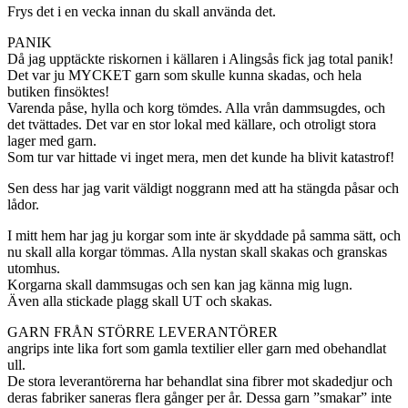
Frys det i en vecka innan du skall använda det.
PANIK
Då jag upptäckte riskornen i källaren i Alingsås fick jag total panik!
Det var ju MYCKET garn som skulle kunna skadas, och hela
butiken finsöktes!
Varenda påse, hylla och korg tömdes. Alla vrån dammsugdes, och
det tvättades. Det var en stor lokal med källare, och otroligt stora
lager med garn.
Som tur var hittade vi inget mera, men det kunde ha blivit katastrof!
Sen dess har jag varit väldigt noggrann med att ha stängda påsar och
lådor.
I mitt hem har jag ju korgar som inte är skyddade på samma sätt, och
nu skall alla korgar tömmas. Alla nystan skall skakas och granskas
utomhus.
Korgarna skall dammsugas och sen kan jag känna mig lugn.
Även alla stickade plagg skall UT och skakas.
GARN FRÅN STÖRRE LEVERANTÖRER
angrips inte lika fort som gamla textilier eller garn med obehandlat
ull.
De stora leverantörerna har behandlat sina fibrer mot skadedjur och
deras fabriker saneras flera gånger per år. Dessa garn ”smakar” inte