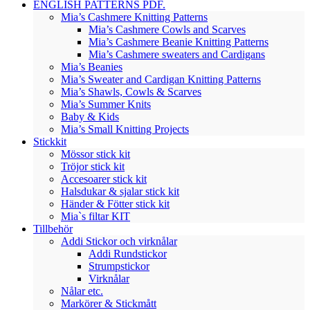
ENGLISH PATTERNS PDF.
Mia’s Cashmere Knitting Patterns
Mia’s Cashmere Cowls and Scarves
Mia’s Cashmere Beanie Knitting Patterns
Mia’s Cashmere sweaters and Cardigans
Mia’s Beanies
Mia’s Sweater and Cardigan Knitting Patterns
Mia’s Shawls, Cowls & Scarves
Mia’s Summer Knits
Baby & Kids
Mia’s Small Knitting Projects
Stickkit
Mössor stick kit
Tröjor stick kit
Accesoarer stick kit
Halsdukar & sjalar stick kit
Händer & Fötter stick kit
Mia`s filtar KIT
Tillbehör
Addi Stickor och virknålar
Addi Rundstickor
Strumpstickor
Virknålar
Nålar etc.
Markörer & Stickmått