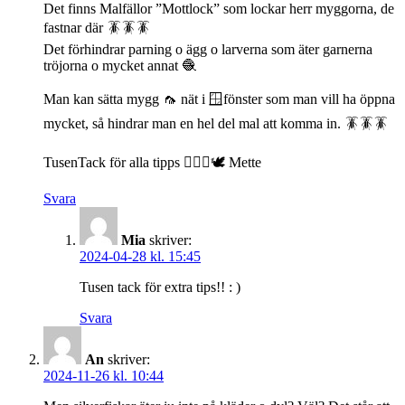
Det finns Malfällor ”Mottlock” som lockar herr myggorna, de
fastnar där 🪳🪳🪳
Det förhindrar parning o ägg o larverna som äter garnerna
tröjorna o mycket annat 🧶
Man kan sätta mygg 🦟 nät i 🪟fönster som man vill ha öppna
mycket, så hindrar man en hel del mal att komma in. 🪳🪳🪳
TusenTack för alla tipps 🙋🏻‍♀️🕊️ Mette
Svara
Mia
skriver:
2024-04-28 kl. 15:45
Tusen tack för extra tips!! : )
Svara
An
skriver:
2024-11-26 kl. 10:44