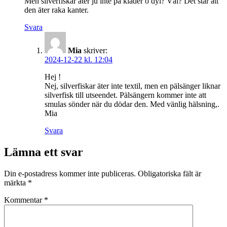
Men silverfiskar äter ju inte på kläder o dyl? Väl? Det står att
den äter raka kanter.
Svara
Mia
skriver:
2024-12-22 kl. 12:04
Hej !
Nej, silverfiskar äter inte textil, men en pälsänger liknar
silverfisk till utseendet. Pälsängern kommer inte att
smulas sönder när du dödar den. Med vänlig hälsning,.
Mia
Svara
Lämna ett svar
Din e-postadress kommer inte publiceras.
Obligatoriska fält är
märkta
*
Kommentar
*