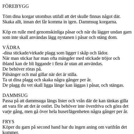
FÖREBYGG
Töm dina korgar utomhus utifall att det skulle finnas något där.
Skaka allt, innan det får komma in igen. Dammsug korgarna.
Köp en rulle med genomskinliga påsar och när du lägger undan garn
som inte skall användas lägg nystanen i påsar och stäng dom.
VÄDRA
-dina stickade/virkade plagg som ligger i skåp och lådor.
När man stickar har man ofta mängder med stickade tröjor och
ibland kan de bli liggande i flera år utan att användas.
De behöver röras på.
Pälsänger och mal gillar när det är stilla.
Ta ut dina plagg och skaka några gånger per år.
De plagg du vet skall ligga länge kan läggas i påsar, och stängas.
DAMMSUG
Passa på att dammsuga längs lister och vrån där de kan tänkas gilla
att vara för att det är ostört. Du behöver inte överdriva och göra det
varje gång, men gå över hela huset/lägenheten några gånger per år.
FRYS
Köper du garn på second hand har du ingen aning om varifrån det
kommer.