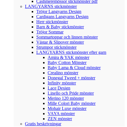
Cashmeremössor stickmönster pdf
LANGYARNS stickmönster
Tröjor Langyarns Design
Cardigans Langyarns Design
Herr stickmönster
Barn & Baby stickmönster
Tröjor Sommar
Sommartoppar och linnen mönster
Västar & Slipover mönster
Strumpor stickmönster
LANGYARNS stickmönster efter garn
Amira & YAK mönster
Baby Cotton Mönster
Baby Lama & Cloud mönster
Crealino mönster
Donegal Tweed + mönster
Infinity mönster
Lace Design
Linello och Pride mönster
Merino 120 mönster
Mille Colori Baby mönster
Mohair Luxe mönster
VAYA mönster
ZEN mönster
Gratis beskrivningar