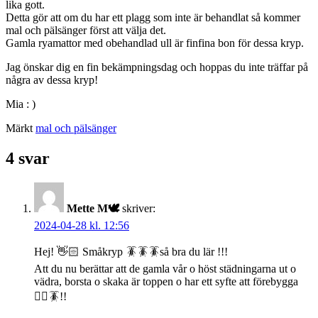
lika gott.
Detta gör att om du har ett plagg som inte är behandlat så kommer
mal och pälsänger först att välja det.
Gamla ryamattor med obehandlad ull är finfina bon för dessa kryp.
Jag önskar dig en fin bekämpningsdag och hoppas du inte träffar på
några av dessa kryp!
Mia : )
Märkt
mal och pälsänger
4 svar
Mette M🕊️
skriver:
2024-04-28 kl. 12:56
Hej! 👋🏻 Småkryp 🪳🪳🪳så bra du lär !!!
Att du nu berättar att de gamla vår o höst städningarna ut o
vädra, borsta o skaka är toppen o har ett syfte att förebygga
👍🏻🪳!!