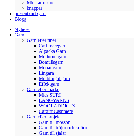
Mina armband
knappar
presentkort garn
Blogg
Nyheter
Garn
Garn efter fiber
Cashmeregarn
Alpacka Garn
Merinoullgarn
Bomullsgarn
Mohairgarn
Lingarn
Multifärgat garn
Effektgarn
Garn efter märke
Mias SURI
LANGYARNS
WOOLADDICTS
Cardiff Cashmere
Garn efter projekt
Garn till mössor
Garn till tröjor och koftor
Garn till sjalar