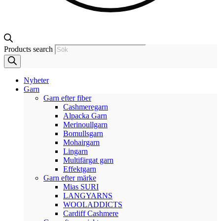
Products search
Nyheter
Garn
Garn efter fiber
Cashmeregarn
Alpacka Garn
Merinoullgarn
Bomullsgarn
Mohairgarn
Lingarn
Multifärgat garn
Effektgarn
Garn efter märke
Mias SURI
LANGYARNS
WOOLADDICTS
Cardiff Cashmere