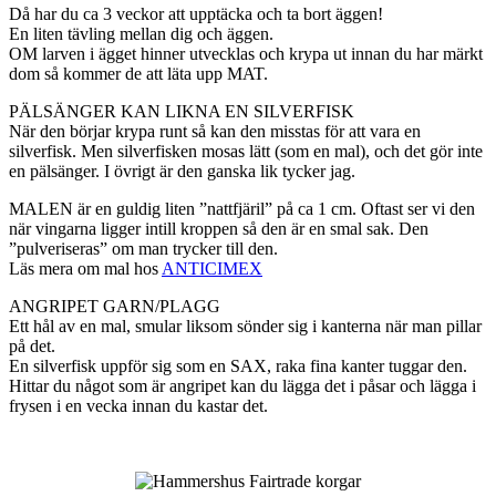
Då har du ca 3 veckor att upptäcka och ta bort äggen!
En liten tävling mellan dig och äggen.
OM larven i ägget hinner utvecklas och krypa ut innan du har märkt
dom så kommer de att läta upp MAT.
PÄLSÄNGER KAN LIKNA EN SILVERFISK
När den börjar krypa runt så kan den misstas för att vara en
silverfisk. Men silverfisken mosas lätt (som en mal), och det gör inte
en pälsänger. I övrigt är den ganska lik tycker jag.
MALEN är en guldig liten ”nattfjäril” på ca 1 cm. Oftast ser vi den
när vingarna ligger intill kroppen så den är en smal sak. Den
”pulveriseras” om man trycker till den.
Läs mera om mal hos
ANTICIMEX
ANGRIPET GARN/PLAGG
Ett hål av en mal, smular liksom sönder sig i kanterna när man pillar
på det.
En silverfisk uppför sig som en SAX, raka fina kanter tuggar den.
Hittar du något som är angripet kan du lägga det i påsar och lägga i
frysen i en vecka innan du kastar det.