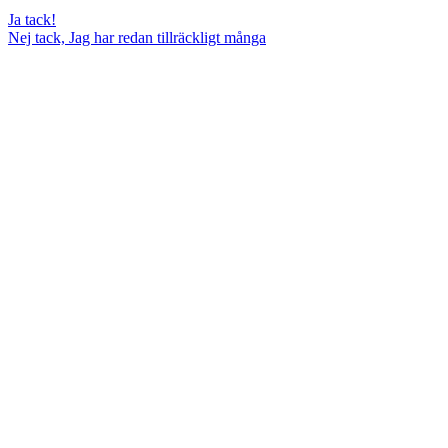
Ja tack!
Nej tack, Jag har redan tillräckligt många