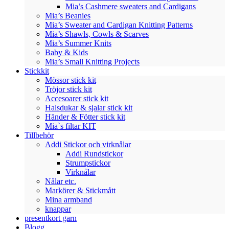
Mia’s Cashmere sweaters and Cardigans
Mia’s Beanies
Mia’s Sweater and Cardigan Knitting Patterns
Mia’s Shawls, Cowls & Scarves
Mia’s Summer Knits
Baby & Kids
Mia’s Small Knitting Projects
Stickkit
Mössor stick kit
Tröjor stick kit
Accesoarer stick kit
Halsdukar & sjalar stick kit
Händer & Fötter stick kit
Mia`s filtar KIT
Tillbehör
Addi Stickor och virknålar
Addi Rundstickor
Strumpstickor
Virknålar
Nålar etc.
Markörer & Stickmått
Mina armband
knappar
presentkort garn
Blogg