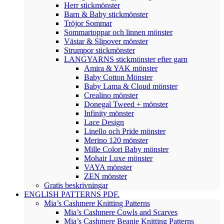
Herr stickmönster
Barn & Baby stickmönster
Tröjor Sommar
Sommartoppar och linnen mönster
Västar & Slipover mönster
Strumpor stickmönster
LANGYARNS stickmönster efter garn
Amira & YAK mönster
Baby Cotton Mönster
Baby Lama & Cloud mönster
Crealino mönster
Donegal Tweed + mönster
Infinity mönster
Lace Design
Linello och Pride mönster
Merino 120 mönster
Mille Colori Baby mönster
Mohair Luxe mönster
VAYA mönster
ZEN mönster
Gratis beskrivningar
ENGLISH PATTERNS PDF.
Mia’s Cashmere Knitting Patterns
Mia’s Cashmere Cowls and Scarves
Mia’s Cashmere Beanie Knitting Patterns