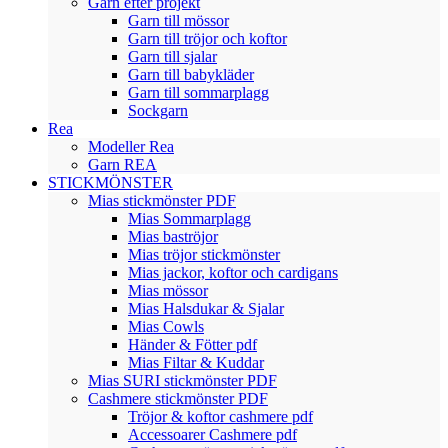
Garn efter projekt
Garn till mössor
Garn till tröjor och koftor
Garn till sjalar
Garn till babykläder
Garn till sommarplagg
Sockgarn
Rea
Modeller Rea
Garn REA
STICKMÖNSTER
Mias stickmönster PDF
Mias Sommarplagg
Mias baströjor
Mias tröjor stickmönster
Mias jackor, koftor och cardigans
Mias mössor
Mias Halsdukar & Sjalar
Mias Cowls
Händer & Fötter pdf
Mias Filtar & Kuddar
Mias SURI stickmönster PDF
Cashmere stickmönster PDF
Tröjor & koftor cashmere pdf
Accessoarer Cashmere pdf