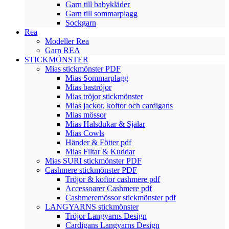
Garn till babykläder
Garn till sommarplagg
Sockgarn
Rea
Modeller Rea
Garn REA
STICKMÖNSTER
Mias stickmönster PDF
Mias Sommarplagg
Mias baströjor
Mias tröjor stickmönster
Mias jackor, koftor och cardigans
Mias mössor
Mias Halsdukar & Sjalar
Mias Cowls
Händer & Fötter pdf
Mias Filtar & Kuddar
Mias SURI stickmönster PDF
Cashmere stickmönster PDF
Tröjor & koftor cashmere pdf
Accessoarer Cashmere pdf
Cashmeremössor stickmönster pdf
LANGYARNS stickmönster
Tröjor Langyarns Design
Cardigans Langyarns Design