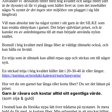
Använder vi dessutom fibrer med hög kvalitet och långa fibrer (det
är de dyraste) så får vi plagg som håller livet ut. (om det innehåller
några % syntet
är det ingen stor miljöbov
om plagget i sig blir
långlivat)
Vill man absolut inte ha något syntet i sitt garn är det SILKE som
kan ersätta slitstyrkan i garnet. Det höjer självklart priset, och är
kanske en av anledningarna till att man började använda nylon
istället.
Bomull i hög kvalitet med långa fiber är väldigt slitstarkt också, och
kan hålla en livstid.
En tröja som är slitstark kan alltid repas upp och stickas om till något
nytt.
En stickad tröja i hög kvalitet håller lätt i 20-30-40 år eller längre.
https://garntua.se/produkt-kategori/garn/langyarns/
Hur vet du om garnet har långa eller korta fiber? Du ser det lättast på
priset.
Garn är råvara och kostar alltid sitt egentliga värde.
(som olja & guld)
I bomull kan du försöka nypa lätt över trådarna på nystanet. Ju mera
ludd du får med, ju kortare fiber. Min erfarenhet är att mycket billigt