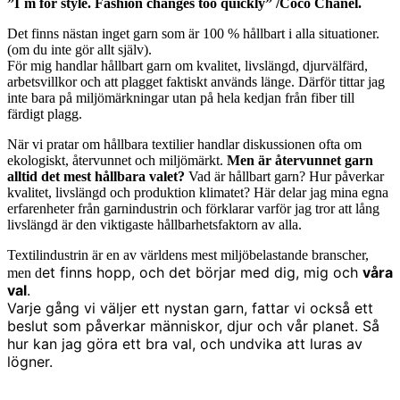
”I´m for style. Fashion changes too quickly” /Coco Chanel.
Det finns nästan inget garn som är 100 % hållbart i alla situationer.
(om du inte gör allt själv).
För mig handlar hållbart garn om kvalitet, livslängd, djurvälfärd,
arbetsvillkor och att plagget faktiskt används länge. Därför tittar jag
inte bara på miljömärkningar utan på hela kedjan från fiber till
färdigt plagg.
När vi pratar om hållbara textilier handlar diskussionen ofta om
ekologiskt, återvunnet och miljömärkt.
Men är återvunnet garn
alltid det mest hållbara valet?
Vad är hållbart garn? Hur påverkar
kvalitet, livslängd och produktion klimatet? Här delar jag mina egna
erfarenheter från garnindustrin och förklarar varför jag tror att lång
livslängd är den viktigaste hållbarhetsfaktorn av alla.
Textilindustrin är en av världens mest miljöbelastande branscher,
et finns hopp, och det börjar med dig, mig och
våra
men d
val
.
Varje gång vi väljer ett nystan garn, fattar vi också ett
beslut som påverkar människor, djur och vår planet. Så
hur kan jag göra ett bra val, och undvika att luras av
lögner.