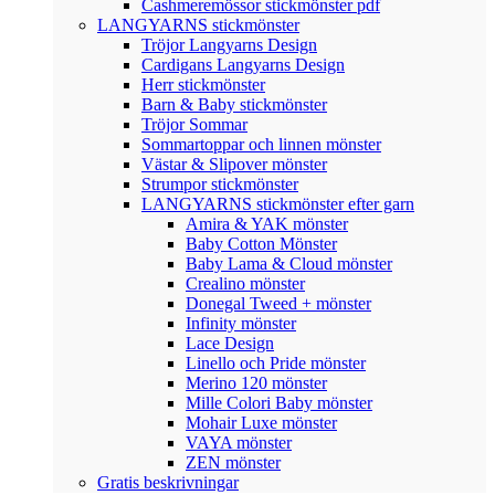
Cashmeremössor stickmönster pdf
LANGYARNS stickmönster
Tröjor Langyarns Design
Cardigans Langyarns Design
Herr stickmönster
Barn & Baby stickmönster
Tröjor Sommar
Sommartoppar och linnen mönster
Västar & Slipover mönster
Strumpor stickmönster
LANGYARNS stickmönster efter garn
Amira & YAK mönster
Baby Cotton Mönster
Baby Lama & Cloud mönster
Crealino mönster
Donegal Tweed + mönster
Infinity mönster
Lace Design
Linello och Pride mönster
Merino 120 mönster
Mille Colori Baby mönster
Mohair Luxe mönster
VAYA mönster
ZEN mönster
Gratis beskrivningar