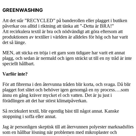
GREENWASHING
Att det står ”RECYCLED” på banderollen eller plagget i butiken
påverkar oss alltid i riktning att tänka att ”-Detta är BRA!”
Att recirkulera textil är bra och nödvändigt att göra eftersom att
produktionen av textilier i världen är alldeles för hög och har varit
det så länge.
MEN, att sticka en tröja i ett garn som tidigare har varit ett annat
plagg, och sedan är nermald och igen sträckt ut till en ny tråd är inte
speciellt hållbart.
Varför inte?
För att fibrerna i den återvunna tråden blir korta, och svaga. Då blir
plagget fort slitet och behöver igen genomgå en ny process….som
ännu en gång kräver mycket el och vatten. Det är ju just i
förädlingen att det har störst klimatpåverkan.
Så recirkulert textil, blir egentlig bäst till något annat. Kanske
stoppning i soffa eller annat.
Jag är personligen skeptisk till att återvunnen polyester marknadsförs
som en hållbar lösning när problemen med mikroplaster och