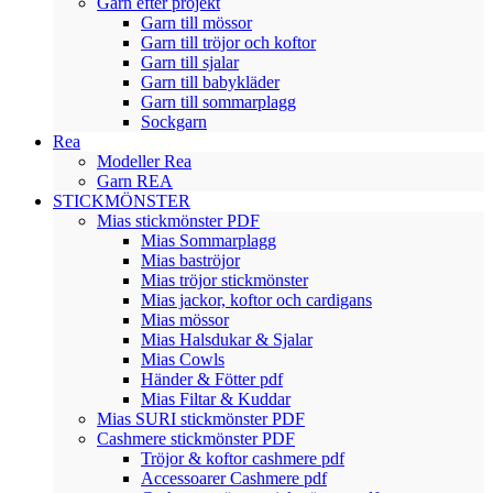
Garn efter projekt
Garn till mössor
Garn till tröjor och koftor
Garn till sjalar
Garn till babykläder
Garn till sommarplagg
Sockgarn
Rea
Modeller Rea
Garn REA
STICKMÖNSTER
Mias stickmönster PDF
Mias Sommarplagg
Mias baströjor
Mias tröjor stickmönster
Mias jackor, koftor och cardigans
Mias mössor
Mias Halsdukar & Sjalar
Mias Cowls
Händer & Fötter pdf
Mias Filtar & Kuddar
Mias SURI stickmönster PDF
Cashmere stickmönster PDF
Tröjor & koftor cashmere pdf
Accessoarer Cashmere pdf