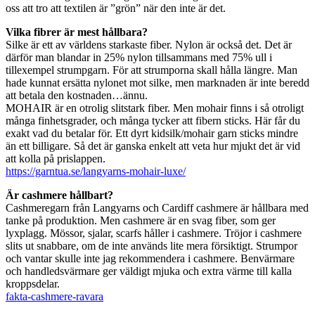
oss att tro att textilen är ”grön” när den inte är det.
Vilka fibrer är mest hållbara?
Silke är ett av världens starkaste fiber. Nylon är också det. Det är
därför man blandar in 25% nylon tillsammans med 75% ull i
tillexempel strumpgarn. För att strumporna skall hålla längre. Man
hade kunnat ersätta nylonet mot silke, men marknaden är inte beredd
att betala den kostnaden…ännu.
MOHAIR är en otrolig slitstark fiber. Men mohair finns i så otroligt
många finhetsgrader, och många tycker att fibern sticks. Här får du
exakt vad du betalar för. Ett dyrt kidsilk/mohair garn sticks mindre
än ett billigare. Så det är ganska enkelt att veta hur mjukt det är vid
att kolla på prislappen.
https://garntua.se/langyarns-mohair-luxe/
Är cashmere hållbart?
Cashmeregarn från Langyarns och Cardiff cashmere är hållbara med
tanke på produktion. Men cashmere är en svag fiber, som ger
lyxplagg. Mössor, sjalar, scarfs håller i cashmere. Tröjor i cashmere
slits ut snabbare, om de inte används lite mera försiktigt. Strumpor
och vantar skulle inte jag rekommendera i cashmere. Benvärmare
och handledsvärmare ger väldigt mjuka och extra värme till kalla
kroppsdelar.
fakta-cashmere-ravara