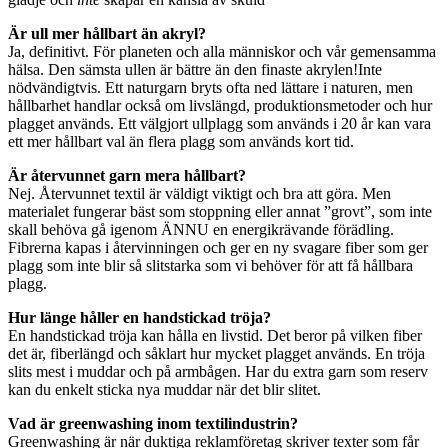
Är ull mer hållbart än akryl?
Ja, definitivt. För planeten och alla människor och vår gemensamma
hälsa. Den sämsta ullen är bättre än den finaste akrylen!Inte
nödvändigtvis. Ett naturgarn bryts ofta ned lättare i naturen, men
hållbarhet handlar också om livslängd, produktionsmetoder och hur
plagget används. Ett välgjort ullplagg som används i 20 år kan vara
ett mer hållbart val än flera plagg som används kort tid.
Är återvunnet garn mera hållbart?
Nej. Återvunnet textil är väldigt viktigt och bra att göra. Men
materialet fungerar bäst som stoppning eller annat ”grovt”, som inte
skall behöva gå igenom ÄNNU en energikrävande förädling.
Fibrerna kapas i återvinningen och ger en ny svagare fiber som ger
plagg som inte blir så slitstarka som vi behöver för att få hållbara
plagg.
Hur länge håller en handstickad tröja?
En handstickad tröja kan hålla en livstid. Det beror på vilken fiber
det är, fiberlängd och såklart hur mycket plagget används. En tröja
slits mest i muddar och på armbågen. Har du extra garn som reserv
kan du enkelt sticka nya muddar när det blir slitet.
Vad är greenwashing inom textilindustrin?
Greenwashing är när duktiga reklamföretag skriver texter som får