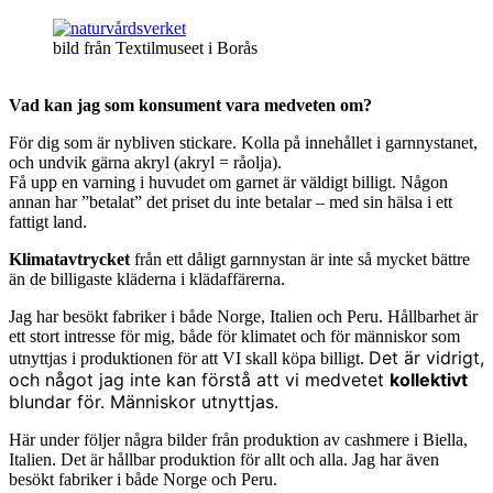
bild från Textilmuseet i Borås
Vad kan jag som konsument vara medveten om?
För dig som är nybliven stickare. Kolla på innehållet i garnnystanet,
och undvik gärna akryl (akryl = råolja).
Få upp en varning i huvudet om garnet är väldigt billigt. Någon
annan har ”betalat” det priset du inte betalar – med sin hälsa i ett
fattigt land.
Klimatavtrycket
från ett dåligt garnnystan är inte så mycket bättre
än de billigaste kläderna i klädaffärerna.
Jag har besökt fabriker i både Norge, Italien och Peru. Hållbarhet är
ett stort intresse för mig, både för klimatet och för människor som
Det är vidrigt,
utnyttjas i produktionen för att VI skall köpa billigt.
och något jag inte kan förstå att vi medvetet
kollektivt
blundar för. Människor utnyttjas.
Här under följer några bilder från produktion av cashmere i Biella,
Italien. Det är hållbar produktion för allt och alla. Jag har även
besökt fabriker i både Norge och Peru.