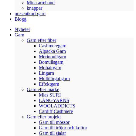
Mina armband
knappar
presentkort garn
Blogg
Nyheter
Garn
Garn efter fiber
Cashmeregarn
Alpacka Garn
Merinoullgarn
Bomullsgarn
Mohairgarn
Lingarn
Multifärgat garn
Effektgarn
Garn efter märke
Mias SURI
LANGYARNS
WOOLADDICTS
Cardiff Cashmere
Garn efter projekt
Garn till mössor
Garn till tröjor och koftor
Garn till sjalar