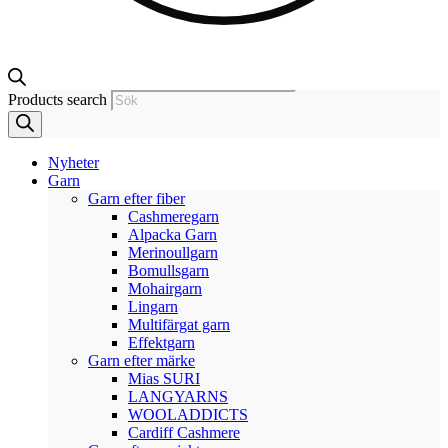
Products search
Nyheter
Garn
Garn efter fiber
Cashmeregarn
Alpacka Garn
Merinoullgarn
Bomullsgarn
Mohairgarn
Lingarn
Multifärgat garn
Effektgarn
Garn efter märke
Mias SURI
LANGYARNS
WOOLADDICTS
Cardiff Cashmere