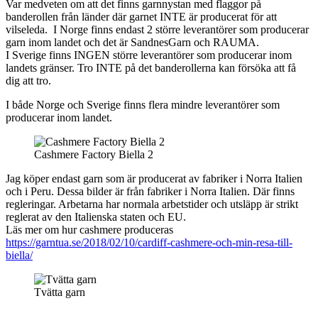
Var medveten om att det finns garnnystan med flaggor på
banderollen från länder där garnet INTE är producerat för att
vilseleda. I Norge finns endast 2 större leverantörer som producerar
garn inom landet och det är SandnesGarn och RAUMA.
I Sverige finns INGEN större leverantörer som producerar inom
landets gränser. Tro INTE på det banderollerna kan försöka att få
dig att tro.
I både Norge och Sverige finns flera mindre leverantörer som
producerar inom landet.
Cashmere Factory Biella 2
Jag köper endast garn som är producerat av fabriker i Norra Italien
och i Peru. Dessa bilder är från fabriker i Norra Italien. Där finns
regleringar. Arbetarna har normala arbetstider och utsläpp är strikt
reglerat av den Italienska staten och EU.
Läs mer om hur cashmere produceras
https://garntua.se/2018/02/10/cardiff-cashmere-och-min-resa-till-
biella/
Tvätta garn