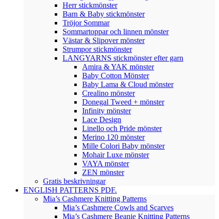
Herr stickmönster
Barn & Baby stickmönster
Tröjor Sommar
Sommartoppar och linnen mönster
Västar & Slipover mönster
Strumpor stickmönster
LANGYARNS stickmönster efter garn
Amira & YAK mönster
Baby Cotton Mönster
Baby Lama & Cloud mönster
Crealino mönster
Donegal Tweed + mönster
Infinity mönster
Lace Design
Linello och Pride mönster
Merino 120 mönster
Mille Colori Baby mönster
Mohair Luxe mönster
VAYA mönster
ZEN mönster
Gratis beskrivningar
ENGLISH PATTERNS PDF.
Mia’s Cashmere Knitting Patterns
Mia’s Cashmere Cowls and Scarves
Mia’s Cashmere Beanie Knitting Patterns