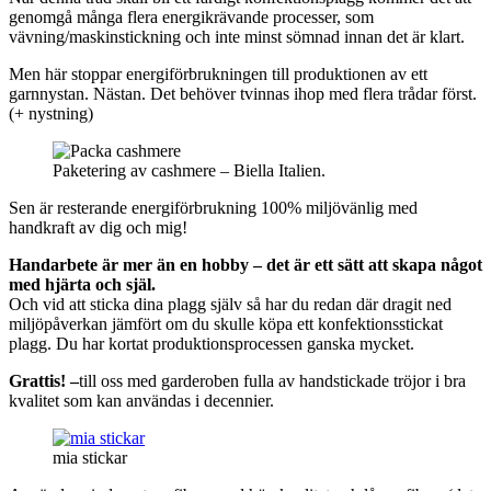
genomgå många flera energikrävande processer, som
vävning/maskinstickning och inte minst sömnad innan det är klart.
Men här stoppar energiförbrukningen till produktionen av ett
garnnystan. Nästan. Det behöver tvinnas ihop med flera trådar först.
(+ nystning)
Paketering av cashmere – Biella Italien.
Sen är resterande energiförbrukning 100% miljövänlig med
handkraft av dig och mig!
Handarbete är mer än en hobby – det är ett sätt att skapa något
med hjärta och själ.
Och vid att sticka dina plagg själv så har du redan där dragit ned
miljöpåverkan jämfört om du skulle köpa ett konfektionsstickat
plagg. Du har kortat produktionsprocessen ganska mycket.
Grattis! –
till oss med garderoben fulla av handstickade tröjor i bra
kvalitet som kan användas i decennier.
mia stickar