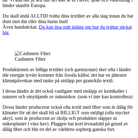
länder utanför Europa.
Du skall ändå ALLTID tvätta dina textilier av alla slag innan du har
dom mot din eller dina barns hud!
Även handstickat.
Du kan läsa mitt inlägg om hur du tvättar stickat
här.
Cashmere Fiber
Produktionen av billiga textilier (och garnnystan) sker ofta i länder
där energin tyvärr kommer från fossila källor, det har en jättestor
klimatpåverkan med tanke på utsläpp per gram/kilo textil.
I dessa länder är det också vanligare med utsläpp av kemikalier i
naturen och utnyttjande av människor. (som vi inte kan kontrollera)
Dessa länder producerar också ofta textil med fiber som är dålig för
klimatet för att det skall bli så BILLIGT som möjligt (ofta mycket
akryl, som är producerat av råolja och produkten släpper ut
mikroplaster i våra hav). Plaggen har kort levnadstid på grund av
dålig fiber och blir en del av världens sopberg ganska fort.