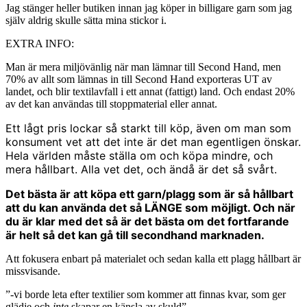
Jag stänger heller butiken innan jag köper in billigare garn som jag
själv aldrig skulle sätta mina stickor i.
EXTRA INFO:
Man är mera miljövänlig när man lämnar till Second Hand, men
70% av allt som lämnas in till Second Hand exporteras UT av
landet, och blir textilavfall i ett annat (fattigt) land. Och endast 20%
av det kan användas till stoppmaterial eller annat.
Ett lågt pris lockar så starkt till köp, även om man som
konsument vet att det inte är det man egentligen önskar.
Hela världen måste ställa om och köpa mindre, och
mera hållbart. Alla vet det, och ändå är det så svårt.
Det bästa är att köpa ett garn/plagg som är så hållbart
att du kan använda det så LÄNGE som möjligt. Och när
du är klar med det så är det bästa om det fortfarande
är helt så det kan gå till secondhand marknaden.
Att fokusera enbart på materialet och sedan kalla ett plagg hållbart är
missvisande.
”-vi borde leta efter textilier som kommer att finnas kvar, som ger
glädje och
inte
skapar en känsla av skuld”