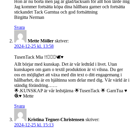
Hon är nu borta men jag är glad/tacksam för allt hon lärde mig
Jag kommer fortsätta köpa dina hållbara garner och fortsätta
stickandet Tack Garntua och god fortsättning
Birgitta Nerman
Svara
Mette Möller
skriver:
2024-12-25 kl. 13:58
TusenTack Mia !!🙋🏻‍♀️🕊️♥️
Allt börjar med kunskap. Det är vår ledtråd i livet. Utan
kunskapen om garn o textil produktion är vi vilsna. Du ger
oss en möjlighet att växa med din text o ditt engagemang i
hållbarhet, du är en hjältinna som delar med dig. Vår värld är i
ständig förändring……
🌟.KUNSKAP är vår ledstjärna 🌟TusenTack 🌟 GarnTua ♥️
🧶♥️ Mette
Svara
Kristina Tegner-Christensen
skriver:
2024-12-25 kl. 15:13