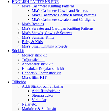
ENGLISH PATTERNS PDF.
Mia’s Cashmere Knitting Patterns
Mia’s Cashmere Cowls and Scarves
Mia’s Cashmere Beanie Knitting Patterns
Mia’s Cashmere sweaters and Cardigans
Mia’s Beanies
Mia’s Sweater and Cardigan Knitting Patterns
Mia’s Shawls, Cowls & Scarves
Mia’s Summer Knits
Baby & Kids
Mia’s Small Knitting Projects
Stickkit
Mössor stick kit
Tröjor stick kit
Accesoarer stick kit
Halsdukar & sjalar stick kit
Händer & Fötter stick kit
Mia`s filtar KIT
Tillbehör
Addi Stickor och virknålar
Addi Rundstickor
Strumpstickor
Virknålar
Nålar etc.
Markörer & Stickmått