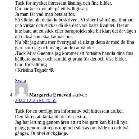
Tack för mycket intressant läsning och fina bilder.
Du har beskrivit allt på ett tydligt sätt.
Ja man får vad man betalar för.
Så viktigt allt detta du beskriver ..Vi sitter i så många timmar
och virkar och stickar då ska det vara bästa kvalitet. Det är
inte bara att ett stick eller barnprojekt ska bli klart det är vägen
dit också som ska kännas bra.
Nu blir jag ännu mer övertygad så riktigt detta är med de fina
garn som jag och många andra använder
.Tack Mia/ Gaentua jag kommer att fortsätta handla dina fina
hållbara garner och samtidigt prata för det och visa bilder.
God fortsättning
/ Kristina Tegnér 🧶
Svara
Margareta Ernevad
skriver:
2024-12-25 kl. 20:55
Tack för en otroligt bra informativ och intressant artikel.
Den får en att tänka till det där extra.
Jag har lärt mig genom åren att ett bra garn kan bli till nya
plagg genom att repas upp och stickas om både en och två
gånger. Dubbel stickglädje.