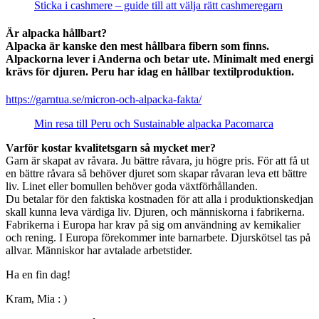
Sticka i cashmere – guide till att välja rätt cashmeregarn
Är alpacka hållbart?
Alpacka är kanske den mest hållbara fibern som finns.
Alpackorna lever i Anderna och betar ute. Minimalt med energi
krävs för djuren. Peru har idag en hållbar textilproduktion.
https://garntua.se/micron-och-alpacka-fakta/
Min resa till Peru och Sustainable alpacka Pacomarca
Varför kostar kvalitetsgarn så mycket mer?
Garn är skapat av råvara. Ju bättre råvara, ju högre pris. För att få ut
en bättre råvara så behöver djuret som skapar råvaran leva ett bättre
liv. Linet eller bomullen behöver goda växtförhållanden.
Du betalar för den faktiska kostnaden för att alla i produktionskedjan
skall kunna leva värdiga liv. Djuren, och människorna i fabrikerna.
Fabrikerna i Europa har krav på sig om användning av kemikalier
och rening. I Europa förekommer inte barnarbete. Djurskötsel tas på
allvar. Människor har avtalade arbetstider.
Ha en fin dag!
Kram, Mia : )