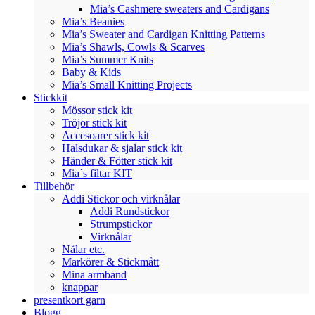
Mia’s Cashmere sweaters and Cardigans
Mia’s Beanies
Mia’s Sweater and Cardigan Knitting Patterns
Mia’s Shawls, Cowls & Scarves
Mia’s Summer Knits
Baby & Kids
Mia’s Small Knitting Projects
Stickkit
Mössor stick kit
Tröjor stick kit
Accesoarer stick kit
Halsdukar & sjalar stick kit
Händer & Fötter stick kit
Mia`s filtar KIT
Tillbehör
Addi Stickor och virknålar
Addi Rundstickor
Strumpstickor
Virknålar
Nålar etc.
Markörer & Stickmått
Mina armband
knappar
presentkort garn
Blogg