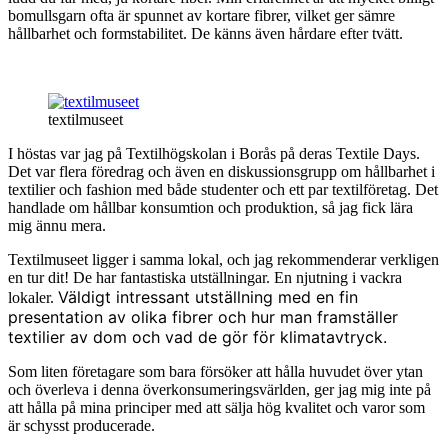
bomullsgarn ofta är spunnet av kortare fibrer, vilket ger sämre
hållbarhet och formstabilitet. De känns även hårdare efter tvätt.
textilmuseet
I höstas var jag på Textilhögskolan i Borås på deras Textile Days.
Det var flera föredrag och även en diskussionsgrupp om hållbarhet i
textilier och fashion med både studenter och ett par textilföretag. Det
handlade om hållbar konsumtion och produktion, så jag fick lära
mig ännu mera.
Textilmuseet ligger i samma lokal, och jag rekommenderar verkligen
en tur dit! De har fantastiska utställningar. En njutning i vackra
Väldigt intressant utställning med en fin
lokaler.
presentation av olika fibrer och hur man framställer
textilier av dom och vad de gör för klimatavtryck.
Som liten företagare som bara försöker att hålla huvudet över ytan
och överleva i denna överkonsumeringsvärlden, ger jag mig inte på
att hålla på mina principer med att sälja hög kvalitet och varor som
är schysst producerade.