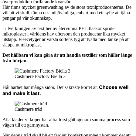
överproduktion fortfarande kvarstår.
Här finns mycket greenwashing av de stora textilproducenterna. De
vill att vi skall känna oss miljövänliga, enbart med ett syfte att tjäna
pengar på vår okunnskap.
Tillverkningen av textilier av återvunna PET-flaskor sprider
mikroplaster i världens hav eftersom den producerar lika mycket
utsläpp. Fleecetyger är värsta sortens tyg att tvätta med tanke på att
släppa ut mikroplast.
Det hållbara vi kan göra är att handla textilier som håller länge
från början.
Cashmere Factory Biella 3
Choose well
Hållbarhet har många sidor. Det säkraste kortet är.
and make it last.
Cashmere tråd
Alla kläder vi köper har allra först gått igenom samma process som
vägen till ett garnnystan.
När denna tråd skall bli ett färdigt konfektionsplagg kommer det att