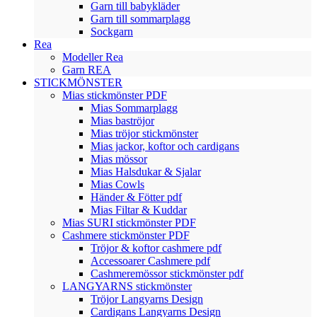
Garn till babykläder
Garn till sommarplagg
Sockgarn
Rea
Modeller Rea
Garn REA
STICKMÖNSTER
Mias stickmönster PDF
Mias Sommarplagg
Mias baströjor
Mias tröjor stickmönster
Mias jackor, koftor och cardigans
Mias mössor
Mias Halsdukar & Sjalar
Mias Cowls
Händer & Fötter pdf
Mias Filtar & Kuddar
Mias SURI stickmönster PDF
Cashmere stickmönster PDF
Tröjor & koftor cashmere pdf
Accessoarer Cashmere pdf
Cashmeremössor stickmönster pdf
LANGYARNS stickmönster
Tröjor Langyarns Design
Cardigans Langyarns Design