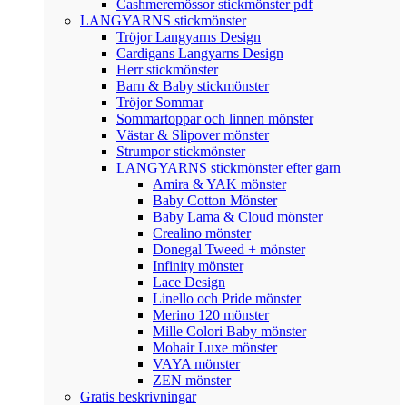
Cashmeremössor stickmönster pdf
LANGYARNS stickmönster
Tröjor Langyarns Design
Cardigans Langyarns Design
Herr stickmönster
Barn & Baby stickmönster
Tröjor Sommar
Sommartoppar och linnen mönster
Västar & Slipover mönster
Strumpor stickmönster
LANGYARNS stickmönster efter garn
Amira & YAK mönster
Baby Cotton Mönster
Baby Lama & Cloud mönster
Crealino mönster
Donegal Tweed + mönster
Infinity mönster
Lace Design
Linello och Pride mönster
Merino 120 mönster
Mille Colori Baby mönster
Mohair Luxe mönster
VAYA mönster
ZEN mönster
Gratis beskrivningar