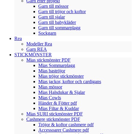
Garn efter projekt
Garn till mössor
Garn till tröjor och koftor
Garn till sjalar
Garn till babykläder
Garn till sommarplagg
Sockgarn
Rea
Modeller Rea
Garn REA
STICKMÖNSTER
Mias stickmönster PDF
Mias Sommarplagg
Mias baströjor
Mias tröjor stickmönster
Mias jackor, koftor och cardigans
Mias mössor
Mias Halsdukar & Sjalar
Mias Cowls
Händer & Fötter pdf
Mias Filtar & Kuddar
Mias SURI stickmönster PDF
Cashmere stickmönster PDF
Tröjor & koftor cashmere pdf
Accessoarer Cashmere pdf