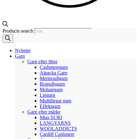
Products search
Nyheter
Garn
Garn efter fiber
Cashmeregarn
Alpacka Garn
Merinoullgarn
Bomullsgarn
Mohairgarn
Lingarn
Multifärgat garn
Effektgarn
Garn efter märke
Mias SURI
LANGYARNS
WOOLADDICTS
Cardiff Cashmere