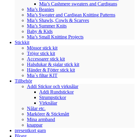
Mia’s Cashmere sweaters and Cardigans
Mia’s Beanies
Mia’s Sweater and Cardigan Knitting Patterns
Mia’s Shawls, Cowls & Scarves
Mia’s Summer Knits
Baby & Kids
Mia’s Small Knitting Projects
Stickkit
Mössor stick kit
Tröjor stick kit
Accesoarer stick kit
Halsdukar & sjalar stick kit
Händer & Fötter stick kit
Mia`s filtar KIT
Tillbehör
Addi Stickor och virknålar
Addi Rundstickor
Strumpstickor
Virknålar
Nålar etc.
Markörer & Stickmått
Mina armband
knappar
presentkort garn
Blogg