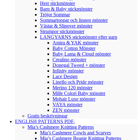
Herr stickmönster
Barn & Baby stickmönster
Tröjor Sommar
Sommartoppar och linnen mönster
Västar & Slipover mönster
Strumpor stickmönster
LANGYARNS stickmönster efter garn
Amira & YAK mönster
Baby Cotton Mönster
Baby Lama & Cloud mönster
Crealino mönster
Donegal Tweed + mönster
Infinity mönster
Lace Design
Linello och Pride mönster
Merino 120 mönster
Mille Colori Baby mönster
Mohair Luxe mönster
VAYA mönster
ZEN mönster
Gratis beskrivningar
ENGLISH PATTERNS PDF.
Mia’s Cashmere Knitting Patterns
Mia’s Cashmere Cowls and Scarves
Mia’s Cashmere Beanie Knitting Patterns