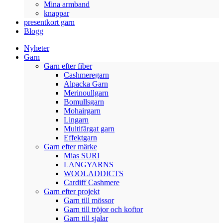
Mina armband
knappar
presentkort garn
Blogg
Nyheter
Garn
Garn efter fiber
Cashmeregarn
Alpacka Garn
Merinoullgarn
Bomullsgarn
Mohairgarn
Lingarn
Multifärgat garn
Effektgarn
Garn efter märke
Mias SURI
LANGYARNS
WOOLADDICTS
Cardiff Cashmere
Garn efter projekt
Garn till mössor
Garn till tröjor och koftor
Garn till sjalar