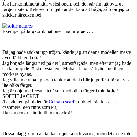
Jag har kombinerat kit i webshopen, och det går fint att byta ut
färger i kiten. Behöver du hjälp är det bara att fråga, så fotar jag och
skickar färgexempel.
Exempel på färgkombinationer i naturfärger….
Då jag hade stickat upp tröjan, kände jag att denna modellen måste
även få bli en kofta!
Jag började längst ned på det ljusrostfärgade, men efter att jag hade
stickat upp de första nystanen i Mohair Luxe så bytte jag till en
mörkare nyans.
Jag ville inte repa upp och tänkte att detta blir ju perfekt för att visa
lite olika färger.
Jag är nöjd med resultatet även med olika färger i min kofta!
SOFTIE JACKET
(halsduken på bilden är
Cossato scarf
i dubbel tråd klassisk
cashmere, den finns som kit)
Halsduken är jättefin till män också!
Dessa plagg kan man tänka är tjocka och varma, men det är de inte.