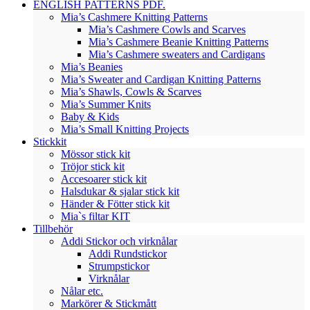
ENGLISH PATTERNS PDF.
Mia’s Cashmere Knitting Patterns
Mia’s Cashmere Cowls and Scarves
Mia’s Cashmere Beanie Knitting Patterns
Mia’s Cashmere sweaters and Cardigans
Mia’s Beanies
Mia’s Sweater and Cardigan Knitting Patterns
Mia’s Shawls, Cowls & Scarves
Mia’s Summer Knits
Baby & Kids
Mia’s Small Knitting Projects
Stickkit
Mössor stick kit
Tröjor stick kit
Accesoarer stick kit
Halsdukar & sjalar stick kit
Händer & Fötter stick kit
Mia`s filtar KIT
Tillbehör
Addi Stickor och virknålar
Addi Rundstickor
Strumpstickor
Virknålar
Nålar etc.
Markörer & Stickmått