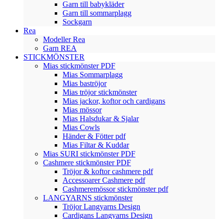
Garn till babykläder
Garn till sommarplagg
Sockgarn
Rea
Modeller Rea
Garn REA
STICKMÖNSTER
Mias stickmönster PDF
Mias Sommarplagg
Mias baströjor
Mias tröjor stickmönster
Mias jackor, koftor och cardigans
Mias mössor
Mias Halsdukar & Sjalar
Mias Cowls
Händer & Fötter pdf
Mias Filtar & Kuddar
Mias SURI stickmönster PDF
Cashmere stickmönster PDF
Tröjor & koftor cashmere pdf
Accessoarer Cashmere pdf
Cashmeremössor stickmönster pdf
LANGYARNS stickmönster
Tröjor Langyarns Design
Cardigans Langyarns Design