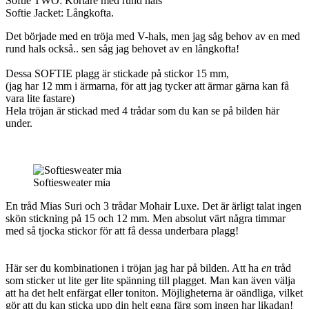
Softie TWO: Kortare med rund hals
Softie Jacket: Långkofta.
Det började med en tröja med V-hals, men jag såg behov av en med
rund hals också.. sen såg jag behovet av en långkofta!
Dessa SOFTIE plagg är stickade på stickor 15 mm,
(jag har 12 mm i ärmarna, för att jag tycker att ärmar gärna kan få
vara lite fastare)
Hela tröjan är stickad med 4 trådar som du kan se på bilden här
under.
Softiesweater mia
En tråd Mias Suri och 3 trådar Mohair Luxe. Det är ärligt talat ingen
skön stickning på 15 och 12 mm. Men absolut värt några timmar
med så tjocka stickor för att få dessa underbara plagg!
Här ser du kombinationen i tröjan jag har på bilden. Att ha
en
tråd
som sticker ut lite ger lite spänning till plagget. Man kan även välja
att ha det helt enfärgat eller toniton. Möjligheterna är oändliga, vilket
gör att du kan sticka upp din helt egna färg som ingen har likadan!