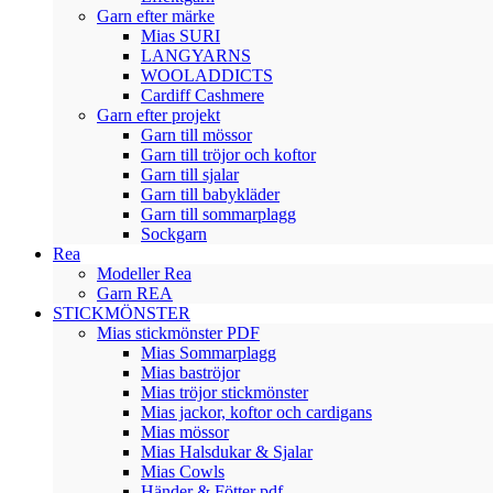
Garn efter märke
Mias SURI
LANGYARNS
WOOLADDICTS
Cardiff Cashmere
Garn efter projekt
Garn till mössor
Garn till tröjor och koftor
Garn till sjalar
Garn till babykläder
Garn till sommarplagg
Sockgarn
Rea
Modeller Rea
Garn REA
STICKMÖNSTER
Mias stickmönster PDF
Mias Sommarplagg
Mias baströjor
Mias tröjor stickmönster
Mias jackor, koftor och cardigans
Mias mössor
Mias Halsdukar & Sjalar
Mias Cowls
Händer & Fötter pdf