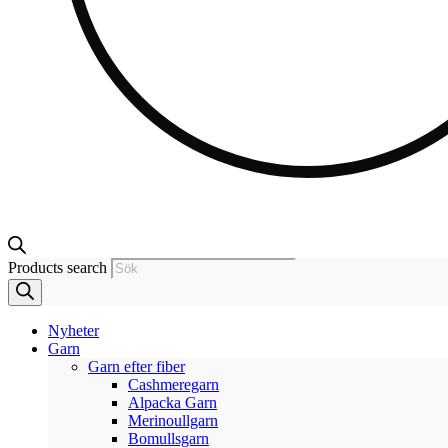
Products search
Nyheter
Garn
Garn efter fiber
Cashmeregarn
Alpacka Garn
Merinoullgarn
Bomullsgarn