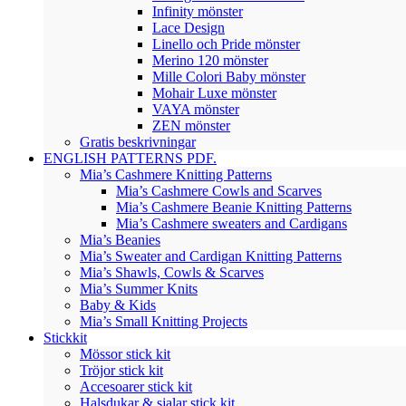
Infinity mönster
Lace Design
Linello och Pride mönster
Merino 120 mönster
Mille Colori Baby mönster
Mohair Luxe mönster
VAYA mönster
ZEN mönster
Gratis beskrivningar
ENGLISH PATTERNS PDF.
Mia’s Cashmere Knitting Patterns
Mia’s Cashmere Cowls and Scarves
Mia’s Cashmere Beanie Knitting Patterns
Mia’s Cashmere sweaters and Cardigans
Mia’s Beanies
Mia’s Sweater and Cardigan Knitting Patterns
Mia’s Shawls, Cowls & Scarves
Mia’s Summer Knits
Baby & Kids
Mia’s Small Knitting Projects
Stickkit
Mössor stick kit
Tröjor stick kit
Accesoarer stick kit
Halsdukar & sjalar stick kit