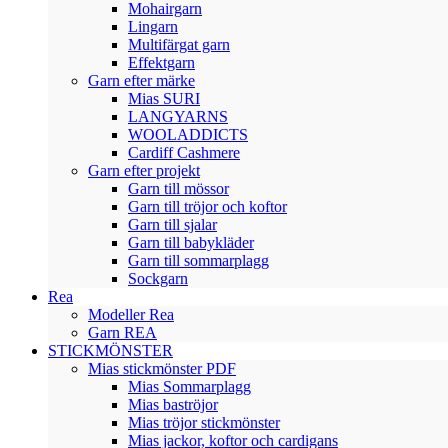
Mohairgarn
Lingarn
Multifärgat garn
Effektgarn
Garn efter märke
Mias SURI
LANGYARNS
WOOLADDICTS
Cardiff Cashmere
Garn efter projekt
Garn till mössor
Garn till tröjor och koftor
Garn till sjalar
Garn till babykläder
Garn till sommarplagg
Sockgarn
Rea
Modeller Rea
Garn REA
STICKMÖNSTER
Mias stickmönster PDF
Mias Sommarplagg
Mias baströjor
Mias tröjor stickmönster
Mias jackor, koftor och cardigans