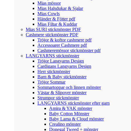
Mias mössor
Mias Halsdukar & Sjalar
Mias Cowls
Händer & Fötter pdf
Mias Filtar & Kuddar
Mias SURI stickmönster PDF
Cashmere stickmönster PDF
Tröjor & koftor cashmere pdf
Accessoarer Cashmere pdf
Cashmeremössor stickmönster pdf
LANGYARNS stickmönster
Tröjor Langyarns Design
Cardigans Langyarns Design
Herr stickmönster
Barn & Baby stickmönster
Tröjor Sommar
Sommartoppar och linnen mönster
Västar & Slipover mönster
Strumpor stickmönster
LANGYARNS stickmönster efter garn
Amira & YAK mönster
Baby Cotton Mönster
Baby Lama & Cloud mönster
Crealino mönster
Donegal Tweed + mönster