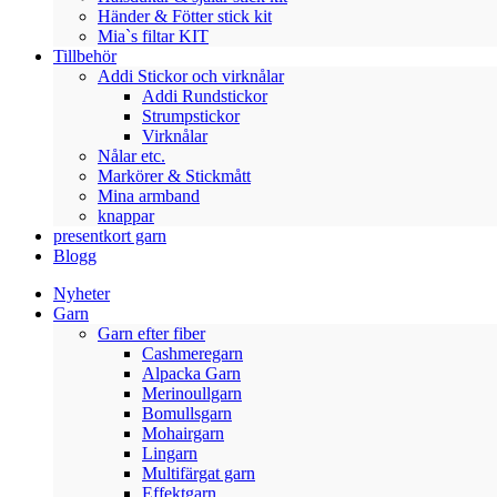
Händer & Fötter stick kit
Mia`s filtar KIT
Tillbehör
Addi Stickor och virknålar
Addi Rundstickor
Strumpstickor
Virknålar
Nålar etc.
Markörer & Stickmått
Mina armband
knappar
presentkort garn
Blogg
Nyheter
Garn
Garn efter fiber
Cashmeregarn
Alpacka Garn
Merinoullgarn
Bomullsgarn
Mohairgarn
Lingarn
Multifärgat garn
Effektgarn