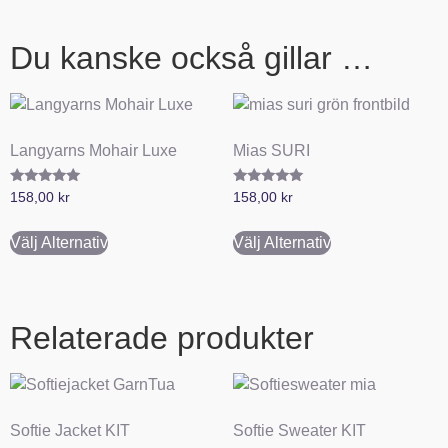
Du kanske också gillar …
Langyarns Mohair Luxe
Mias SURI
Betygsatt
Betygsatt
158,00
kr
158,00
kr
5.00
5.00
av 5
av 5
Välj Alternativ
Välj Alternativ
Relaterade produkter
Softie Jacket KIT
Softie Sweater KIT