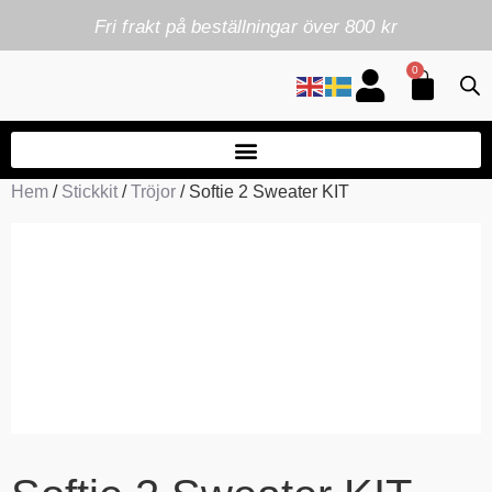
Fri frakt på beställningar över 800 kr
0
Hem
/
Stickkit
/
Tröjor
/ Softie 2 Sweater KIT