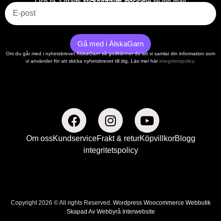
Och få 3 gratis stickmönster skickade till din mail
Gå med i ÄlskaGarn
Om du går med i nyhetsbrevet ÄlskaGarn så godkänner du att vi samlar din information som
vi använder för att skicka nyhetsbrevet till dig. Läs mer här
integritetspolicy.
Om oss
Kundservice
Frakt & retur
Köpvillkor
Blogg
integritetspolicy
Copyright 2026 © All rights Reserved.
Wordpress Woocommerce Webbutik
Skapad Av Webbyrå Interwebsite