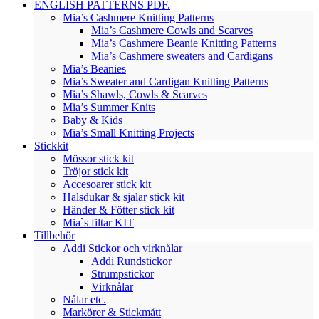
ENGLISH PATTERNS PDF.
Mia’s Cashmere Knitting Patterns
Mia’s Cashmere Cowls and Scarves
Mia’s Cashmere Beanie Knitting Patterns
Mia’s Cashmere sweaters and Cardigans
Mia’s Beanies
Mia’s Sweater and Cardigan Knitting Patterns
Mia’s Shawls, Cowls & Scarves
Mia’s Summer Knits
Baby & Kids
Mia’s Small Knitting Projects
Stickkit
Mössor stick kit
Tröjor stick kit
Accesoarer stick kit
Halsdukar & sjalar stick kit
Händer & Fötter stick kit
Mia`s filtar KIT
Tillbehör
Addi Stickor och virknålar
Addi Rundstickor
Strumpstickor
Virknålar
Nålar etc.
Markörer & Stickmått