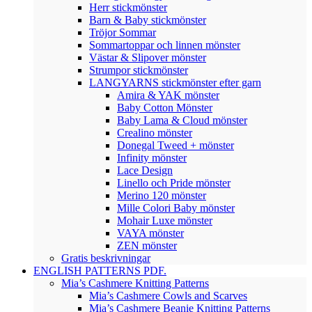
Herr stickmönster
Barn & Baby stickmönster
Tröjor Sommar
Sommartoppar och linnen mönster
Västar & Slipover mönster
Strumpor stickmönster
LANGYARNS stickmönster efter garn
Amira & YAK mönster
Baby Cotton Mönster
Baby Lama & Cloud mönster
Crealino mönster
Donegal Tweed + mönster
Infinity mönster
Lace Design
Linello och Pride mönster
Merino 120 mönster
Mille Colori Baby mönster
Mohair Luxe mönster
VAYA mönster
ZEN mönster
Gratis beskrivningar
ENGLISH PATTERNS PDF.
Mia’s Cashmere Knitting Patterns
Mia’s Cashmere Cowls and Scarves
Mia’s Cashmere Beanie Knitting Patterns