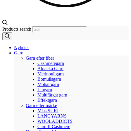
Products search
Nyheter
Garn
Garn efter fiber
Cashmeregarn
Alpacka Garn
Merinoullgarn
Bomullsgarn
Mohairgarn
Lingarn
Multifärgat garn
Effektgarn
Garn efter märke
Mias SURI
LANGYARNS
WOOLADDICTS
Cardiff Cashmere