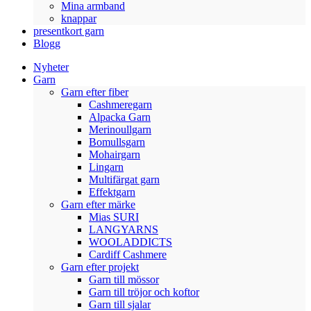
Mina armband
knappar
presentkort garn
Blogg
Nyheter
Garn
Garn efter fiber
Cashmeregarn
Alpacka Garn
Merinoullgarn
Bomullsgarn
Mohairgarn
Lingarn
Multifärgat garn
Effektgarn
Garn efter märke
Mias SURI
LANGYARNS
WOOLADDICTS
Cardiff Cashmere
Garn efter projekt
Garn till mössor
Garn till tröjor och koftor
Garn till sjalar