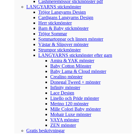
Cashmeremössor stickmönster pdf
LANGYARNS stickmönster
Tröjor Langyarns Design
Cardigans Langyarns Design
Herr stickmönster
Barn & Baby stickmönster
Tröjor Sommar
Sommartoppar och linnen mönster
Västar & Slipover mönster
Strumpor stickmönster
LANGYARNS stickmönster efter garn
Amira & YAK mönster
Baby Cotton Mönster
Baby Lama & Cloud mönster
Crealino mönster
Donegal Tweed + mönster
Infinity mönster
Lace Design
Linello och Pride mönster
Merino 120 mönster
Mille Colori Baby mönster
Mohair Luxe mönster
VAYA mönster
ZEN mönster
Gratis beskrivningar