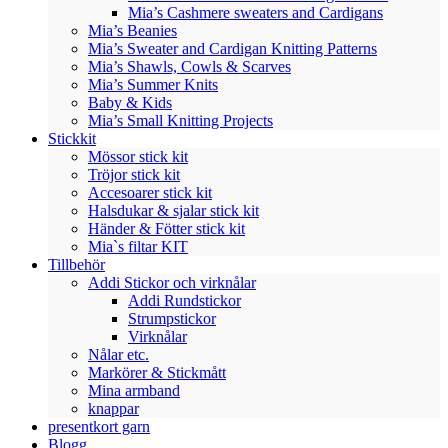
Mia’s Cashmere sweaters and Cardigans
Mia’s Beanies
Mia’s Sweater and Cardigan Knitting Patterns
Mia’s Shawls, Cowls & Scarves
Mia’s Summer Knits
Baby & Kids
Mia’s Small Knitting Projects
Stickkit
Mössor stick kit
Tröjor stick kit
Accesoarer stick kit
Halsdukar & sjalar stick kit
Händer & Fötter stick kit
Mia`s filtar KIT
Tillbehör
Addi Stickor och virknålar
Addi Rundstickor
Strumpstickor
Virknålar
Nålar etc.
Markörer & Stickmått
Mina armband
knappar
presentkort garn
Blogg