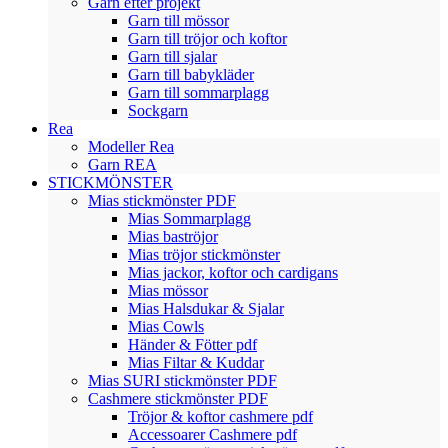
Garn efter projekt
Garn till mössor
Garn till tröjor och koftor
Garn till sjalar
Garn till babykläder
Garn till sommarplagg
Sockgarn
Rea
Modeller Rea
Garn REA
STICKMÖNSTER
Mias stickmönster PDF
Mias Sommarplagg
Mias baströjor
Mias tröjor stickmönster
Mias jackor, koftor och cardigans
Mias mössor
Mias Halsdukar & Sjalar
Mias Cowls
Händer & Fötter pdf
Mias Filtar & Kuddar
Mias SURI stickmönster PDF
Cashmere stickmönster PDF
Tröjor & koftor cashmere pdf
Accessoarer Cashmere pdf