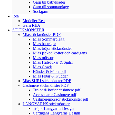
Garn till babykläder
Garn till sommarplagg
Sockgarn
Rea
Modeller Rea
Garn REA
STICKMÖNSTER
Mias stickmönster PDF
Mias Sommarplagg
Mias baströjor
Mias tröjor stickmönster
Mias jackor, koftor och cardigans
Mias mössor
Mias Halsdukar & Sjalar
Mias Cowls
Händer & Fötter pdf
Mias Filtar & Kuddar
Mias SURI stickmönster PDF
Cashmere stickmönster PDF
Tröjor & koftor cashmere pdf
Accessoarer Cashmere pdf
Cashmeremössor stickmönster pdf
LANGYARNS stickmönster
Tröjor Langyarns Design
Cardigans Langyarns Design