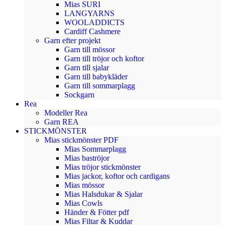
Mias SURI
LANGYARNS
WOOLADDICTS
Cardiff Cashmere
Garn efter projekt
Garn till mössor
Garn till tröjor och koftor
Garn till sjalar
Garn till babykläder
Garn till sommarplagg
Sockgarn
Rea
Modeller Rea
Garn REA
STICKMÖNSTER
Mias stickmönster PDF
Mias Sommarplagg
Mias baströjor
Mias tröjor stickmönster
Mias jackor, koftor och cardigans
Mias mössor
Mias Halsdukar & Sjalar
Mias Cowls
Händer & Fötter pdf
Mias Filtar & Kuddar