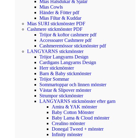
Mias Halsdukar & Sjalar
Mias Cowls
Händer & Fötter pdf
Mias Filtar & Kuddar
Mias SURI stickmönster PDF
Cashmere stickmönster PDF
Tröjor & koftor cashmere pdf
Accessoarer Cashmere pdf
Cashmeremössor stickmönster pdf
LANGYARNS stickmönster
Tröjor Langyarns Design
Cardigans Langyarns Design
Herr stickmönster
Barn & Baby stickmönster
Tröjor Sommar
Sommartoppar och linnen mönster
Västar & Slipover mönster
Strumpor stickmönster
LANGYARNS stickmönster efter garn
Amira & YAK mönster
Baby Cotton Mönster
Baby Lama & Cloud mönster
Crealino mönster
Donegal Tweed + mönster
Infinity mönster