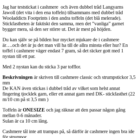
Jag har teststickat i cashmere och även dubbel tråd Langyarns
Jawoll (det vita i den ena toffeln) tillsammans med dubbel tråd
Wooladdicts Footprints i den andra toffeln (det blå melerade).
Stickfastheten är faktiskt den samma, men det ”vanliga” garnet
bygger mera, så den ser större ut. Det är mest på höjden.
Du kan själv se på bilden hur mycket mjukare de i cashmere
är….och det är ju det man vill ha till de allra minsta eller hur? En
toffel i cashmere väger endast 7 gram, så det räcker gott med 1
nystan till ett par.
Med 2 nystan kan du sticka 3 par tofflor.
Beskrivningen
är skriven till cashmere classic och strumpstickor 3,5
mm
De KAN även stickas i dubbel tråd av vilket som helst annat
fingering tjocklek garn, eller ett annat garn med DK- stickfasthet (22
m/10 cm på st 3,5 mm )
Toffeln är
ONESIZE
och jag räknar att den passar någon gång
mellan 0-6 månader.
Sulan är ca 10 cm lång.
Cashmere tål inte att trampas på, så därför är cashmere ingen bra ide
för strumpor