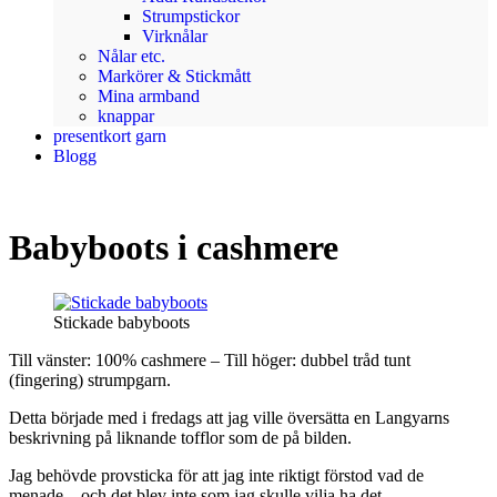
Strumpstickor
Virknålar
Nålar etc.
Markörer & Stickmått
Mina armband
knappar
presentkort garn
Blogg
Babyboots i cashmere
Stickade babyboots
Till vänster: 100% cashmere – Till höger: dubbel tråd tunt
(fingering) strumpgarn.
Detta började med i fredags att jag ville översätta en Langyarns
beskrivning på liknande tofflor som de på bilden.
Jag behövde provsticka för att jag inte riktigt förstod vad de
menade…och det blev inte som jag skulle vilja ha det.