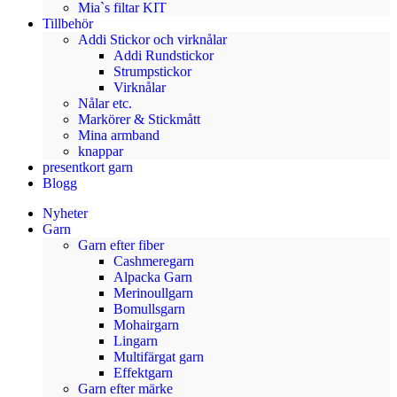
Mia`s filtar KIT
Tillbehör
Addi Stickor och virknålar
Addi Rundstickor
Strumpstickor
Virknålar
Nålar etc.
Markörer & Stickmått
Mina armband
knappar
presentkort garn
Blogg
Nyheter
Garn
Garn efter fiber
Cashmeregarn
Alpacka Garn
Merinoullgarn
Bomullsgarn
Mohairgarn
Lingarn
Multifärgat garn
Effektgarn
Garn efter märke