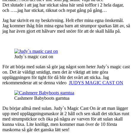
Det slutade i att jag har stickat såna här små tofflor i 2 hela dagar,
och …..jag har stickat, räknat och repat gång på gång…
Jag har skrivit en ny beskrivning. Helt efter mina egna önskemål.
Jag kommer ihåg från mina egna barn att strumpor sparkas lätt av, så
jag har även gjort ett hålvarv med snöre för att de skall hålla på.
Judy`s magic cast on
För att börja med sulan så gör jag något som heter Judy`s magic cast
on. Det är väldigt smidigt, men det är viktigt att inte göra
uppläggningen för tight för då blir det svårt att sticka. Jag
rekommenderar att se denna video
JUDYS MAGIC CAST ON
Cashmere Babyboots garntua
Du börjar alltså med sulan. Judy`s Magic Cast On är att man lägger
upp med uppläggningsmaskor åt 2 håll och sen skall det stickas runt
med strumpstickor och öka på några av varven för att sulan skall
kunna växa. Lite knöligt, men kommer man över de 10 första
maskorna så går det ganska lätt sen!