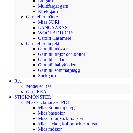
Lingarn
Multifärgat garn
Effektgarn
Garn efter märke
Mias SURI
LANGYARNS
WOOLADDICTS
Cardiff Cashmere
Garn efter projekt
Garn till mössor
Garn till tröjor och koftor
Garn till sjalar
Garn till babykläder
Garn till sommarplagg
Sockgarn
Rea
Modeller Rea
Garn REA
STICKMÖNSTER
Mias stickmönster PDF
Mias Sommarplagg
Mias baströjor
Mias tröjor stickmönster
Mias jackor, koftor och cardigans
Mias mössor