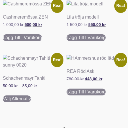
Rea!
Rea!
Cashmeremössa ZEN
Lila tröja modell
1.000,00
kr
500,00
kr
1.500,00
kr
550,00
kr
Lägg Till I Varukorg
Lägg Till I Varukorg
Rea!
Rea!
REA Röd Ask
Schachenmayr Tahiti
780,00
kr
448,00
kr
50,00
kr
–
85,00
kr
Lägg Till I Varukorg
Välj Alternativ