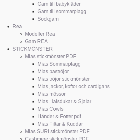
Garn till babykläder
Garn till sommarplagg
Sockgarn
Rea
Modeller Rea
Garn REA
STICKMÖNSTER
Mias stickmönster PDF
Mias Sommarplagg
Mias baströjor
Mias tröjor stickmönster
Mias jackor, koftor och cardigans
Mias mössor
Mias Halsdukar & Sjalar
Mias Cowls
Händer & Fötter pdf
Mias Filtar & Kuddar
Mias SURI stickmönster PDF
Cashmere stickmönster PDF