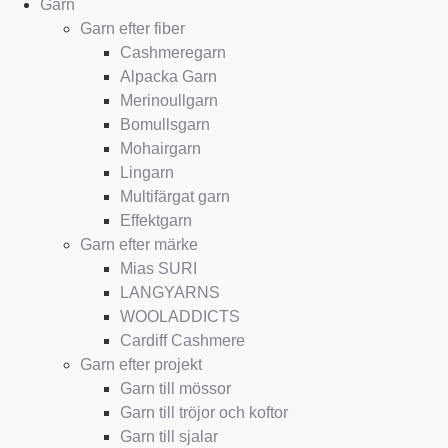
Garn
Garn efter fiber
Cashmeregarn
Alpacka Garn
Merinoullgarn
Bomullsgarn
Mohairgarn
Lingarn
Multifärgat garn
Effektgarn
Garn efter märke
Mias SURI
LANGYARNS
WOOLADDICTS
Cardiff Cashmere
Garn efter projekt
Garn till mössor
Garn till tröjor och koftor
Garn till sjalar