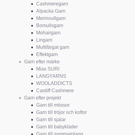
Cashmeregarn
Alpacka Garn
Merinoullgarn
Bomullsgarn
Mohairgarn
Lingarn
Multifärgat garn
Effektgarn
Garn efter märke
Mias SURI
LANGYARNS
WOOLADDICTS
Cardiff Cashmere
Garn efter projekt
Garn till mössor
Garn till tröjor och koftor
Garn till sjalar
Garn till babykläder
Garn till sommarplagg