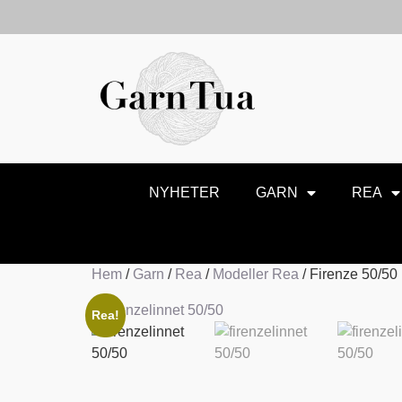
NYHETER
GARN
REA
Hem
/
Garn
/
Rea
/
Modeller Rea
/ Firenze 50/50
Rea!