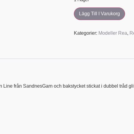
Lägg Till I Varukorg
Kategorier:
Modeller Rea
,
R
n Line från SandnesGarn och bakstycket stickat i dubbel tråd glit