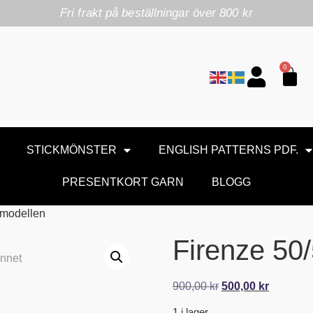
Fri frakt på beställningar över 800 kr
0
STICKMÖNSTER
ENGLISH PATTERNS PDF.
PRESENTKORT GARN
BLOGG
 modellen
Firenze 50
900,00
kr
500,00
kr
1 i lager