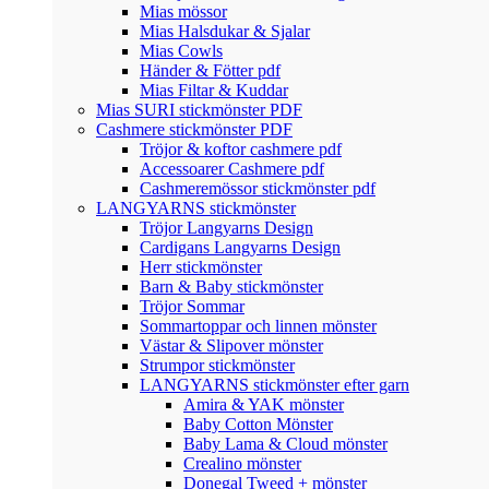
Mias mössor
Mias Halsdukar & Sjalar
Mias Cowls
Händer & Fötter pdf
Mias Filtar & Kuddar
Mias SURI stickmönster PDF
Cashmere stickmönster PDF
Tröjor & koftor cashmere pdf
Accessoarer Cashmere pdf
Cashmeremössor stickmönster pdf
LANGYARNS stickmönster
Tröjor Langyarns Design
Cardigans Langyarns Design
Herr stickmönster
Barn & Baby stickmönster
Tröjor Sommar
Sommartoppar och linnen mönster
Västar & Slipover mönster
Strumpor stickmönster
LANGYARNS stickmönster efter garn
Amira & YAK mönster
Baby Cotton Mönster
Baby Lama & Cloud mönster
Crealino mönster
Donegal Tweed + mönster