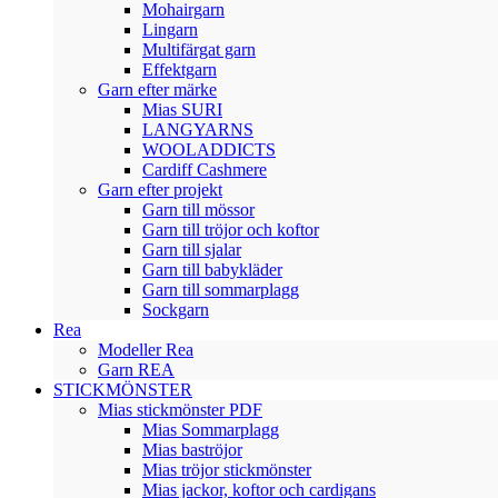
Mohairgarn
Lingarn
Multifärgat garn
Effektgarn
Garn efter märke
Mias SURI
LANGYARNS
WOOLADDICTS
Cardiff Cashmere
Garn efter projekt
Garn till mössor
Garn till tröjor och koftor
Garn till sjalar
Garn till babykläder
Garn till sommarplagg
Sockgarn
Rea
Modeller Rea
Garn REA
STICKMÖNSTER
Mias stickmönster PDF
Mias Sommarplagg
Mias baströjor
Mias tröjor stickmönster
Mias jackor, koftor och cardigans