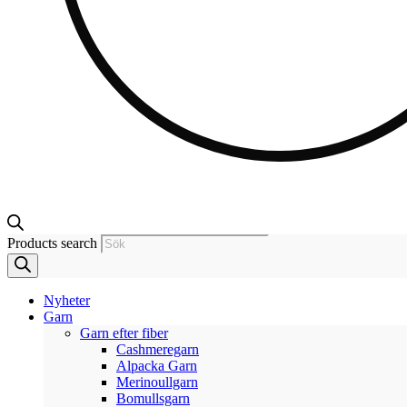
Products search
Nyheter
Garn
Garn efter fiber
Cashmeregarn
Alpacka Garn
Merinoullgarn
Bomullsgarn