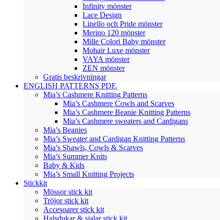
Infinity mönster
Lace Design
Linello och Pride mönster
Merino 120 mönster
Mille Colori Baby mönster
Mohair Luxe mönster
VAYA mönster
ZEN mönster
Gratis beskrivningar
ENGLISH PATTERNS PDF.
Mia’s Cashmere Knitting Patterns
Mia’s Cashmere Cowls and Scarves
Mia’s Cashmere Beanie Knitting Patterns
Mia’s Cashmere sweaters and Cardigans
Mia’s Beanies
Mia’s Sweater and Cardigan Knitting Patterns
Mia’s Shawls, Cowls & Scarves
Mia’s Summer Knits
Baby & Kids
Mia’s Small Knitting Projects
Stickkit
Mössor stick kit
Tröjor stick kit
Accesoarer stick kit
Halsdukar & sjalar stick kit