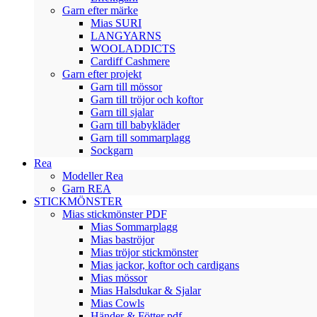
Garn efter märke
Mias SURI
LANGYARNS
WOOLADDICTS
Cardiff Cashmere
Garn efter projekt
Garn till mössor
Garn till tröjor och koftor
Garn till sjalar
Garn till babykläder
Garn till sommarplagg
Sockgarn
Rea
Modeller Rea
Garn REA
STICKMÖNSTER
Mias stickmönster PDF
Mias Sommarplagg
Mias baströjor
Mias tröjor stickmönster
Mias jackor, koftor och cardigans
Mias mössor
Mias Halsdukar & Sjalar
Mias Cowls
Händer & Fötter pdf