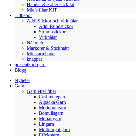
Händer & Fötter stick kit
Mia`s filtar KIT
Tillbehör
Addi Stickor och virknålar
Addi Rundstickor
Strumpstickor
Virknålar
Nålar etc.
Markörer & Stickmått
Mina armband
knappar
presentkort garn
Blogg
Nyheter
Garn
Garn efter fiber
Cashmeregarn
Alpacka Garn
Merinoullgarn
Bomullsgarn
Mohairgarn
Lingarn
Multifärgat garn
Effektgarn