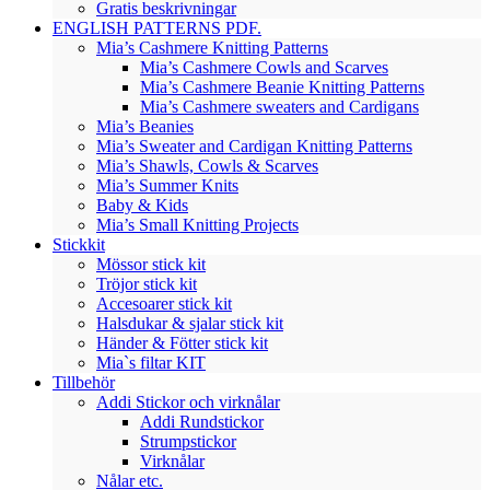
Gratis beskrivningar
ENGLISH PATTERNS PDF.
Mia’s Cashmere Knitting Patterns
Mia’s Cashmere Cowls and Scarves
Mia’s Cashmere Beanie Knitting Patterns
Mia’s Cashmere sweaters and Cardigans
Mia’s Beanies
Mia’s Sweater and Cardigan Knitting Patterns
Mia’s Shawls, Cowls & Scarves
Mia’s Summer Knits
Baby & Kids
Mia’s Small Knitting Projects
Stickkit
Mössor stick kit
Tröjor stick kit
Accesoarer stick kit
Halsdukar & sjalar stick kit
Händer & Fötter stick kit
Mia`s filtar KIT
Tillbehör
Addi Stickor och virknålar
Addi Rundstickor
Strumpstickor
Virknålar
Nålar etc.