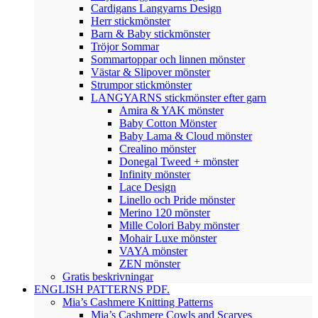
Cardigans Langyarns Design
Herr stickmönster
Barn & Baby stickmönster
Tröjor Sommar
Sommartoppar och linnen mönster
Västar & Slipover mönster
Strumpor stickmönster
LANGYARNS stickmönster efter garn
Amira & YAK mönster
Baby Cotton Mönster
Baby Lama & Cloud mönster
Crealino mönster
Donegal Tweed + mönster
Infinity mönster
Lace Design
Linello och Pride mönster
Merino 120 mönster
Mille Colori Baby mönster
Mohair Luxe mönster
VAYA mönster
ZEN mönster
Gratis beskrivningar
ENGLISH PATTERNS PDF.
Mia’s Cashmere Knitting Patterns
Mia’s Cashmere Cowls and Scarves