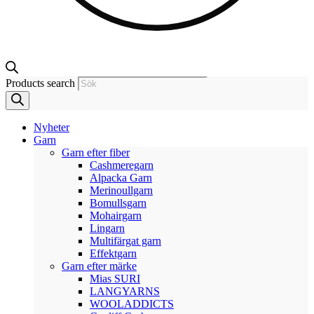
Products search
Nyheter
Garn
Garn efter fiber
Cashmeregarn
Alpacka Garn
Merinoullgarn
Bomullsgarn
Mohairgarn
Lingarn
Multifärgat garn
Effektgarn
Garn efter märke
Mias SURI
LANGYARNS
WOOLADDICTS