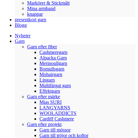
Markörer & Stickmått
Mina armband
knappar
presentkort garn
Blogg
Nyheter
Garn
Garn efter fiber
Cashmeregarn
Alpacka Garn
Merinoullgarn
Bomullsgarn
Mohairgarn
Lingarn
Multifärgat garn
Effektgarn
Garn efter märke
Mias SURI
LANGYARNS
WOOLADDICTS
Cardiff Cashmere
Garn efter projekt
Garn till mössor
Garn till tröjor och koftor