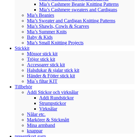
Mia’s Cashmere Beanie Knitting Patterns
Mia’s Cashmere sweaters and Cardigans
Mia’s Beanies
Mia’s Sweater and Cardigan Knitting Patterns
Mia’s Shawls, Cowls & Scarves
Mia’s Summer Knits
Baby & Kids
Mia’s Small Knitting Projects
Stickkit
Mössor stick kit
Tröjor stick kit
Accesoarer stick kit
Halsdukar & sjalar stick kit
Händer & Fötter stick kit
Mia`s filtar KIT
Tillbehör
Addi Stickor och virknålar
Addi Rundstickor
Strumpstickor
Virknålar
Nålar etc.
Markörer & Stickmått
Mina armband
knappar
presentkort garn