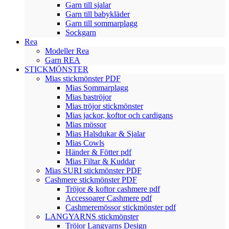
Garn till sjalar
Garn till babykläder
Garn till sommarplagg
Sockgarn
Rea
Modeller Rea
Garn REA
STICKMÖNSTER
Mias stickmönster PDF
Mias Sommarplagg
Mias baströjor
Mias tröjor stickmönster
Mias jackor, koftor och cardigans
Mias mössor
Mias Halsdukar & Sjalar
Mias Cowls
Händer & Fötter pdf
Mias Filtar & Kuddar
Mias SURI stickmönster PDF
Cashmere stickmönster PDF
Tröjor & koftor cashmere pdf
Accessoarer Cashmere pdf
Cashmeremössor stickmönster pdf
LANGYARNS stickmönster
Tröjor Langyarns Design