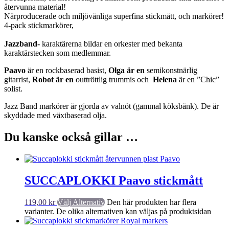
återvunna material!
Närproducerade och miljövänliga superfina stickmått, och markörer!
4-pack stickmarkörer,
Jazzband-
karaktärerna bildar en orkester med bekanta
karaktärstecken som medlemmar.
Paavo
är en rockbaserad basist,
Olga är en
semikonstnärlig
gitarrist,
Robot är en
outtröttlig trummis och
Helena
är en ”Chic”
solist.
Jazz Band markörer är gjorda av valnöt (gammal köksbänk). De är
skyddade med växtbaserad olja.
Du kanske också gillar …
SUCCAPLOKKI Paavo stickmått
119,00
kr
Välj Alternativ
Den här produkten har flera
varianter. De olika alternativen kan väljas på produktsidan