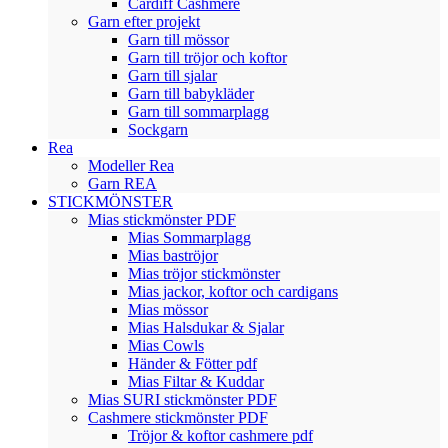
Cardiff Cashmere
Garn efter projekt
Garn till mössor
Garn till tröjor och koftor
Garn till sjalar
Garn till babykläder
Garn till sommarplagg
Sockgarn
Rea
Modeller Rea
Garn REA
STICKMÖNSTER
Mias stickmönster PDF
Mias Sommarplagg
Mias baströjor
Mias tröjor stickmönster
Mias jackor, koftor och cardigans
Mias mössor
Mias Halsdukar & Sjalar
Mias Cowls
Händer & Fötter pdf
Mias Filtar & Kuddar
Mias SURI stickmönster PDF
Cashmere stickmönster PDF
Tröjor & koftor cashmere pdf