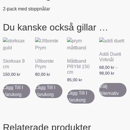
2-pack med stoppnålar
Du kanske också gillar …
Addi Duett
Virknål
Storksax 9
Ullborste
Måttband
cm
Prym
PRYM 150
68,00
kr
–
cm
98,00
kr
150,00
kr
80,00
kr
85,00
kr
Välj
Lägg Till I
Lägg Till I
Lägg Till I
Alternativ
Varukorg
Varukorg
Varukorg
Relaterade produkter