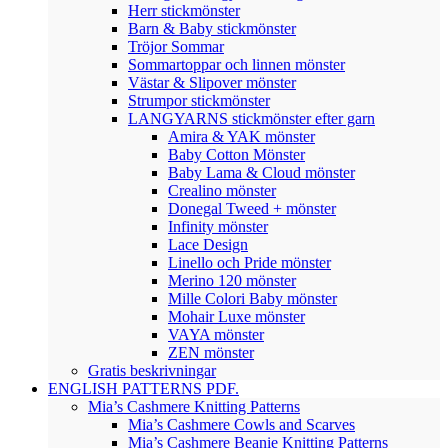
Herr stickmönster
Barn & Baby stickmönster
Tröjor Sommar
Sommartoppar och linnen mönster
Västar & Slipover mönster
Strumpor stickmönster
LANGYARNS stickmönster efter garn
Amira & YAK mönster
Baby Cotton Mönster
Baby Lama & Cloud mönster
Crealino mönster
Donegal Tweed + mönster
Infinity mönster
Lace Design
Linello och Pride mönster
Merino 120 mönster
Mille Colori Baby mönster
Mohair Luxe mönster
VAYA mönster
ZEN mönster
Gratis beskrivningar
ENGLISH PATTERNS PDF.
Mia’s Cashmere Knitting Patterns
Mia’s Cashmere Cowls and Scarves
Mia’s Cashmere Beanie Knitting Patterns