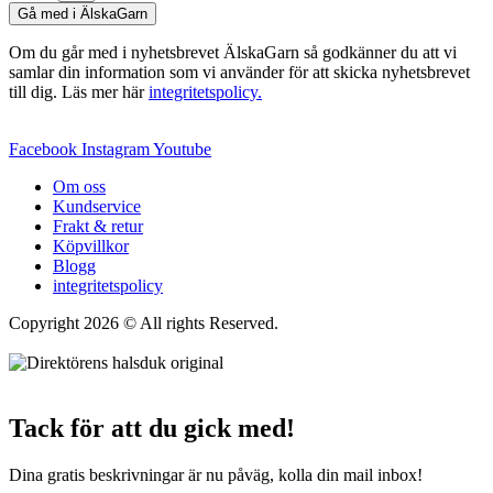
Gå med i ÄlskaGarn
Om du går med i nyhetsbrevet ÄlskaGarn så godkänner du att vi
samlar din information som vi använder för att skicka nyhetsbrevet
till dig. Läs mer här
integritetspolicy.
Facebook
Instagram
Youtube
Om oss
Kundservice
Frakt & retur
Köpvillkor
Blogg
integritetspolicy
Copyright 2026 © All rights Reserved.
Wordpress Woocommerce
Webbutik Skapad Av Webbyrå Interwebsite
Tack för att du gick med!
Dina gratis beskrivningar är nu påväg, kolla din mail inbox!