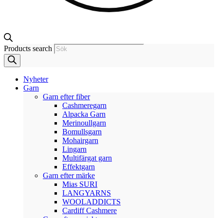
Products search
Nyheter
Garn
Garn efter fiber
Cashmeregarn
Alpacka Garn
Merinoullgarn
Bomullsgarn
Mohairgarn
Lingarn
Multifärgat garn
Effektgarn
Garn efter märke
Mias SURI
LANGYARNS
WOOLADDICTS
Cardiff Cashmere