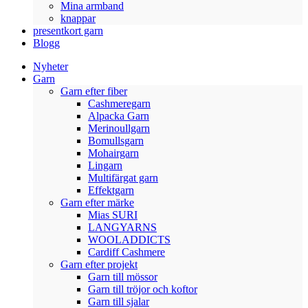
Mina armband
knappar
presentkort garn
Blogg
Nyheter
Garn
Garn efter fiber
Cashmeregarn
Alpacka Garn
Merinoullgarn
Bomullsgarn
Mohairgarn
Lingarn
Multifärgat garn
Effektgarn
Garn efter märke
Mias SURI
LANGYARNS
WOOLADDICTS
Cardiff Cashmere
Garn efter projekt
Garn till mössor
Garn till tröjor och koftor
Garn till sjalar