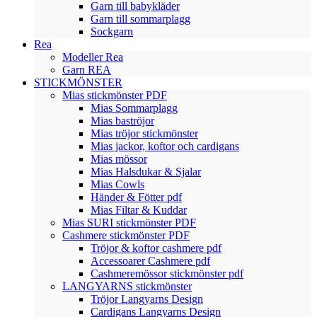
Garn till babykläder
Garn till sommarplagg
Sockgarn
Rea
Modeller Rea
Garn REA
STICKMÖNSTER
Mias stickmönster PDF
Mias Sommarplagg
Mias baströjor
Mias tröjor stickmönster
Mias jackor, koftor och cardigans
Mias mössor
Mias Halsdukar & Sjalar
Mias Cowls
Händer & Fötter pdf
Mias Filtar & Kuddar
Mias SURI stickmönster PDF
Cashmere stickmönster PDF
Tröjor & koftor cashmere pdf
Accessoarer Cashmere pdf
Cashmeremössor stickmönster pdf
LANGYARNS stickmönster
Tröjor Langyarns Design
Cardigans Langyarns Design