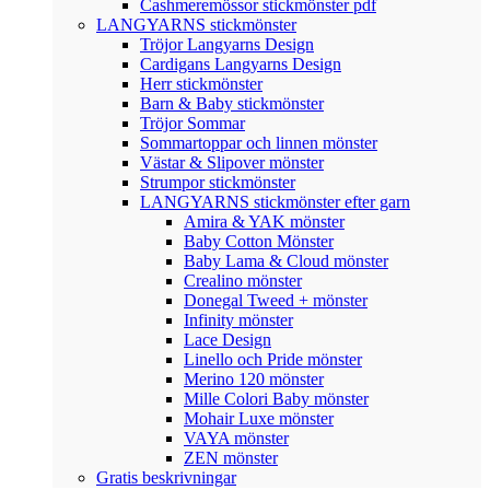
Cashmeremössor stickmönster pdf
LANGYARNS stickmönster
Tröjor Langyarns Design
Cardigans Langyarns Design
Herr stickmönster
Barn & Baby stickmönster
Tröjor Sommar
Sommartoppar och linnen mönster
Västar & Slipover mönster
Strumpor stickmönster
LANGYARNS stickmönster efter garn
Amira & YAK mönster
Baby Cotton Mönster
Baby Lama & Cloud mönster
Crealino mönster
Donegal Tweed + mönster
Infinity mönster
Lace Design
Linello och Pride mönster
Merino 120 mönster
Mille Colori Baby mönster
Mohair Luxe mönster
VAYA mönster
ZEN mönster
Gratis beskrivningar