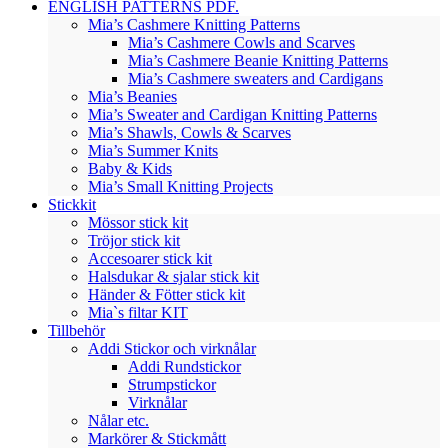
ENGLISH PATTERNS PDF.
Mia’s Cashmere Knitting Patterns
Mia’s Cashmere Cowls and Scarves
Mia’s Cashmere Beanie Knitting Patterns
Mia’s Cashmere sweaters and Cardigans
Mia’s Beanies
Mia’s Sweater and Cardigan Knitting Patterns
Mia’s Shawls, Cowls & Scarves
Mia’s Summer Knits
Baby & Kids
Mia’s Small Knitting Projects
Stickkit
Mössor stick kit
Tröjor stick kit
Accesoarer stick kit
Halsdukar & sjalar stick kit
Händer & Fötter stick kit
Mia`s filtar KIT
Tillbehör
Addi Stickor och virknålar
Addi Rundstickor
Strumpstickor
Virknålar
Nålar etc.
Markörer & Stickmått