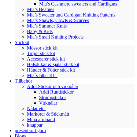
Mia’s Cashmere sweaters and Cardigans
Mia’s Beanies
Mia’s Sweater and Cardigan Knitting Patterns
Mia’s Shawls, Cowls & Scarves
Mia’s Summer Knits
Baby & Kids
Mia’s Small Knitting Projects
Stickkit
Mössor stick kit
Tröjor stick kit
Accesoarer stick kit
Halsdukar & sjalar stick kit
Händer & Fötter stick kit
Mia`s filtar KIT
Tillbehör
Addi Stickor och virknålar
Addi Rundstickor
Strumpstickor
Virknålar
Nålar etc.
Markörer & Stickmått
Mina armband
knappar
presentkort garn
Blogg