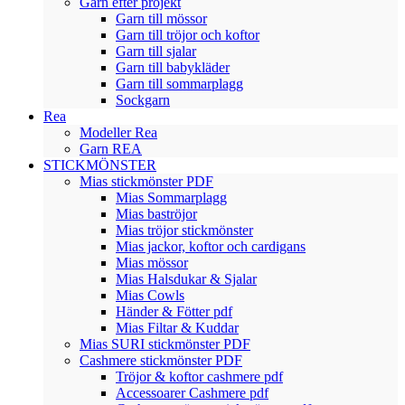
Garn efter projekt
Garn till mössor
Garn till tröjor och koftor
Garn till sjalar
Garn till babykläder
Garn till sommarplagg
Sockgarn
Rea
Modeller Rea
Garn REA
STICKMÖNSTER
Mias stickmönster PDF
Mias Sommarplagg
Mias baströjor
Mias tröjor stickmönster
Mias jackor, koftor och cardigans
Mias mössor
Mias Halsdukar & Sjalar
Mias Cowls
Händer & Fötter pdf
Mias Filtar & Kuddar
Mias SURI stickmönster PDF
Cashmere stickmönster PDF
Tröjor & koftor cashmere pdf
Accessoarer Cashmere pdf