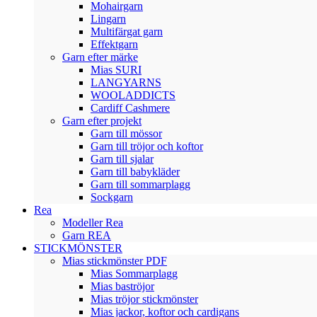
Mohairgarn
Lingarn
Multifärgat garn
Effektgarn
Garn efter märke
Mias SURI
LANGYARNS
WOOLADDICTS
Cardiff Cashmere
Garn efter projekt
Garn till mössor
Garn till tröjor och koftor
Garn till sjalar
Garn till babykläder
Garn till sommarplagg
Sockgarn
Rea
Modeller Rea
Garn REA
STICKMÖNSTER
Mias stickmönster PDF
Mias Sommarplagg
Mias baströjor
Mias tröjor stickmönster
Mias jackor, koftor och cardigans