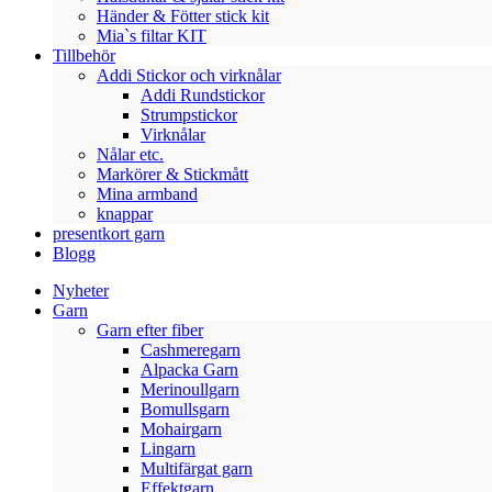
Händer & Fötter stick kit
Mia`s filtar KIT
Tillbehör
Addi Stickor och virknålar
Addi Rundstickor
Strumpstickor
Virknålar
Nålar etc.
Markörer & Stickmått
Mina armband
knappar
presentkort garn
Blogg
Nyheter
Garn
Garn efter fiber
Cashmeregarn
Alpacka Garn
Merinoullgarn
Bomullsgarn
Mohairgarn
Lingarn
Multifärgat garn
Effektgarn