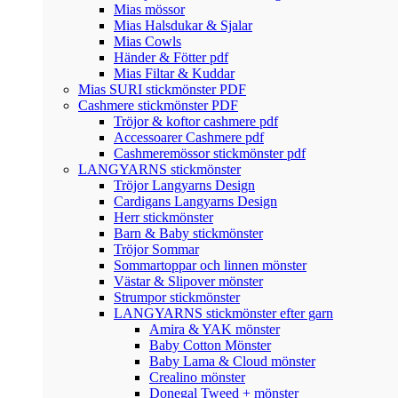
Mias mössor
Mias Halsdukar & Sjalar
Mias Cowls
Händer & Fötter pdf
Mias Filtar & Kuddar
Mias SURI stickmönster PDF
Cashmere stickmönster PDF
Tröjor & koftor cashmere pdf
Accessoarer Cashmere pdf
Cashmeremössor stickmönster pdf
LANGYARNS stickmönster
Tröjor Langyarns Design
Cardigans Langyarns Design
Herr stickmönster
Barn & Baby stickmönster
Tröjor Sommar
Sommartoppar och linnen mönster
Västar & Slipover mönster
Strumpor stickmönster
LANGYARNS stickmönster efter garn
Amira & YAK mönster
Baby Cotton Mönster
Baby Lama & Cloud mönster
Crealino mönster
Donegal Tweed + mönster