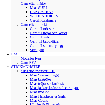
Garn efter märke
Mias SURI
LANGYARNS
WOOLADDICTS
Cardiff Cashmere
Garn efter projekt
Garn till mössor
Garn till tröjor och koftor
Garn till sjalar
Garn till babykläder
Garn till sommarplagg
Sockgarn
Rea
Modeller Rea
Garn REA
STICKMÖNSTER
Mias stickmönster PDF
Mias Sommarplagg
Mias baströjor
Mias tröjor stickmönster
Mias jackor, koftor och cardigans
Mias mössor
Mias Halsdukar & Sjalar
Mias Cowls
Händer & Fötter pdf