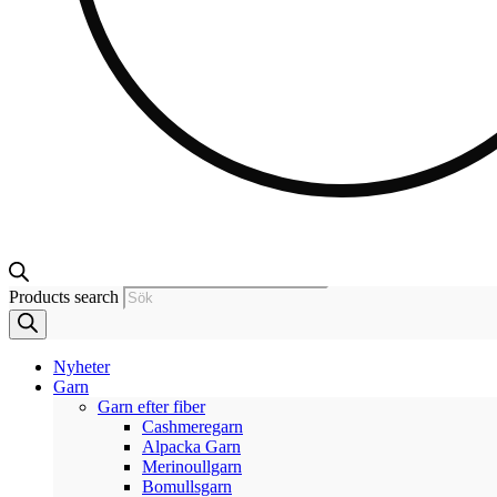
Products search
Nyheter
Garn
Garn efter fiber
Cashmeregarn
Alpacka Garn
Merinoullgarn
Bomullsgarn