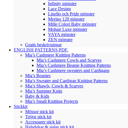
Infinity mönster
Lace Design
Linello och Pride mönster
Merino 120 mönster
Mille Colori Baby mönster
Mohair Luxe mönster
VAYA mönster
ZEN mönster
Gratis beskrivningar
ENGLISH PATTERNS PDF.
Mia’s Cashmere Knitting Patterns
Mia’s Cashmere Cowls and Scarves
Mia’s Cashmere Beanie Knitting Patterns
Mia’s Cashmere sweaters and Cardigans
Mia’s Beanies
Mia’s Sweater and Cardigan Knitting Patterns
Mia’s Shawls, Cowls & Scarves
Mia’s Summer Knits
Baby & Kids
Mia’s Small Knitting Projects
Stickkit
Mössor stick kit
Tröjor stick kit
Accesoarer stick kit
Halsdukar & sjalar stick kit