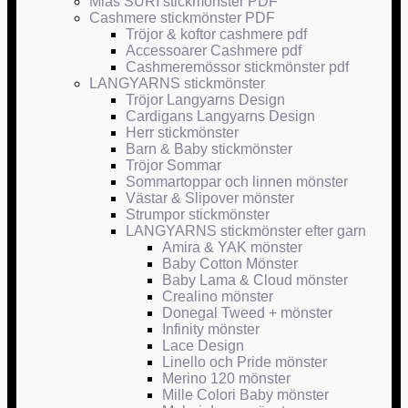
Mias SURI stickmönster PDF
Cashmere stickmönster PDF
Tröjor & koftor cashmere pdf
Accessoarer Cashmere pdf
Cashmeremössor stickmönster pdf
LANGYARNS stickmönster
Tröjor Langyarns Design
Cardigans Langyarns Design
Herr stickmönster
Barn & Baby stickmönster
Tröjor Sommar
Sommartoppar och linnen mönster
Västar & Slipover mönster
Strumpor stickmönster
LANGYARNS stickmönster efter garn
Amira & YAK mönster
Baby Cotton Mönster
Baby Lama & Cloud mönster
Crealino mönster
Donegal Tweed + mönster
Infinity mönster
Lace Design
Linello och Pride mönster
Merino 120 mönster
Mille Colori Baby mönster