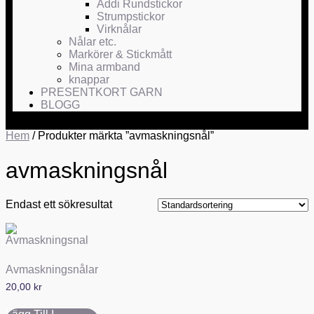
Addi Rundstickor
Strumpstickor
Virknålar
Nålar etc.
Markörer & Stickmått
Mina armband
knappar
PRESENTKORT GARN
BLOGG
Hem
/ Produkter märkta ”avmaskningsnål”
avmaskningsnål
Endast ett sökresultat
Avmaskningsnålar
20,00
kr