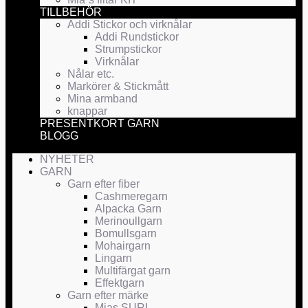
TILLBEHÖR
Addi Stickor och virknålar
Addi Rundstickor
Strumpstickor
Virknålar
Nålar etc.
Markörer & Stickmått
Mina armband
knappar
PRESENTKORT GARN
BLOGG
NYHETER
GARN
Garn efter fiber
Cashmeregarn
Alpacka Garn
Merinoullgarn
Bomullsgarn
Mohairgarn
Lingarn
Multifärgat garn
Effektgarn
Garn efter märke
Mias SURI