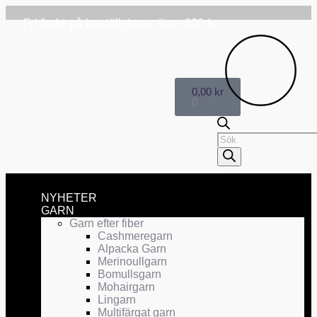
Fri frakt på beställningar över 800 kr
0,00
kr
0
NYHETER
GARN
Garn efter fiber
Cashmeregarn
Alpacka Garn
Merinoullgarn
Bomullsgarn
Mohairgarn
Lingarn
Multifärgat garn