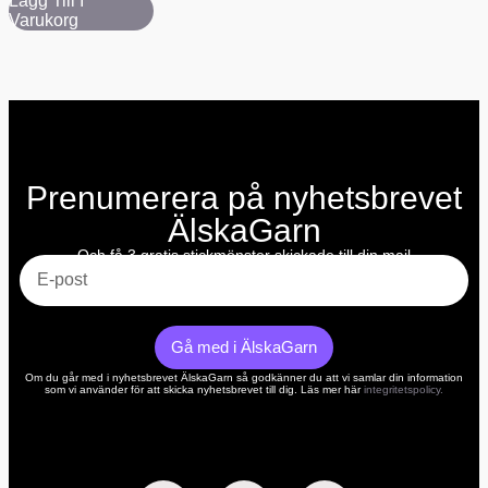
Lägg Till I
Varukorg
Prenumerera på nyhetsbrevet
ÄlskaGarn
E-post
Och få 3 gratis stickmönster skickade till din mail
Gå med i ÄlskaGarn
Om du går med i nyhetsbrevet ÄlskaGarn så godkänner du att vi samlar din information
som vi använder för att skicka nyhetsbrevet till dig. Läs mer här
integritetspolicy.