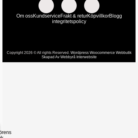
Om oss
Kundservice
Frakt & retur
Köpvillkor
Blogg
integritetspolicy
Copyright 2026 © All rights Reserved.
Wordpress Woocommerce Webbutik
Skapad Av Webbyrå Interwebsite