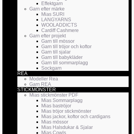
Effektgarn
Garn efter märke
Mias SURI
LANGYARNS
WOOLADDICTS
Cardiff Cashmere
Garn efter projekt
Garn till mössor
Garn till tröjor och koftor
Garn till sjalar
Garn till babykläder
Garn till sommarplagg
Sockgarn
REA
Modeller Rea
Garn REA
STICKMÖNSTER
Mias stickmönster PDF
Mias Sommarplagg
Mias baströjor
Mias tröjor stickmönster
Mias jackor, koftor och cardigans
Mias mössor
Mias Halsdukar & Sjalar
Mias Cowls