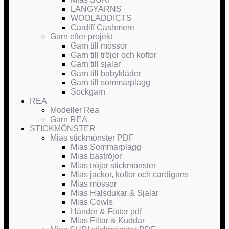
LANGYARNS
WOOLADDICTS
Cardiff Cashmere
Garn efter projekt
Garn till mössor
Garn till tröjor och koftor
Garn till sjalar
Garn till babykläder
Garn till sommarplagg
Sockgarn
REA
Modeller Rea
Garn REA
STICKMÖNSTER
Mias stickmönster PDF
Mias Sommarplagg
Mias baströjor
Mias tröjor stickmönster
Mias jackor, koftor och cardigans
Mias mössor
Mias Halsdukar & Sjalar
Mias Cowls
Händer & Fötter pdf
Mias Filtar & Kuddar