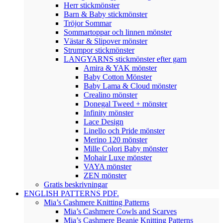
Herr stickmönster
Barn & Baby stickmönster
Tröjor Sommar
Sommartoppar och linnen mönster
Västar & Slipover mönster
Strumpor stickmönster
LANGYARNS stickmönster efter garn
Amira & YAK mönster
Baby Cotton Mönster
Baby Lama & Cloud mönster
Crealino mönster
Donegal Tweed + mönster
Infinity mönster
Lace Design
Linello och Pride mönster
Merino 120 mönster
Mille Colori Baby mönster
Mohair Luxe mönster
VAYA mönster
ZEN mönster
Gratis beskrivningar
ENGLISH PATTERNS PDF.
Mia’s Cashmere Knitting Patterns
Mia’s Cashmere Cowls and Scarves
Mia’s Cashmere Beanie Knitting Patterns