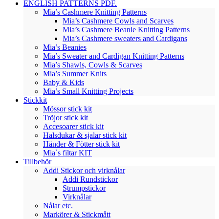
ENGLISH PATTERNS PDF.
Mia’s Cashmere Knitting Patterns
Mia’s Cashmere Cowls and Scarves
Mia’s Cashmere Beanie Knitting Patterns
Mia’s Cashmere sweaters and Cardigans
Mia’s Beanies
Mia’s Sweater and Cardigan Knitting Patterns
Mia’s Shawls, Cowls & Scarves
Mia’s Summer Knits
Baby & Kids
Mia’s Small Knitting Projects
Stickkit
Mössor stick kit
Tröjor stick kit
Accesoarer stick kit
Halsdukar & sjalar stick kit
Händer & Fötter stick kit
Mia`s filtar KIT
Tillbehör
Addi Stickor och virknålar
Addi Rundstickor
Strumpstickor
Virknålar
Nålar etc.
Markörer & Stickmått