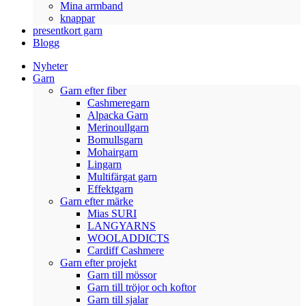
Mina armband
knappar
presentkort garn
Blogg
Nyheter
Garn
Garn efter fiber
Cashmeregarn
Alpacka Garn
Merinoullgarn
Bomullsgarn
Mohairgarn
Lingarn
Multifärgat garn
Effektgarn
Garn efter märke
Mias SURI
LANGYARNS
WOOLADDICTS
Cardiff Cashmere
Garn efter projekt
Garn till mössor
Garn till tröjor och koftor
Garn till sjalar