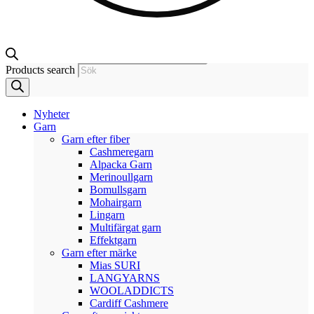
Products search
Nyheter
Garn
Garn efter fiber
Cashmeregarn
Alpacka Garn
Merinoullgarn
Bomullsgarn
Mohairgarn
Lingarn
Multifärgat garn
Effektgarn
Garn efter märke
Mias SURI
LANGYARNS
WOOLADDICTS
Cardiff Cashmere