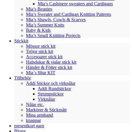
Mia’s Cashmere sweaters and Cardigans
Mia’s Beanies
Mia’s Sweater and Cardigan Knitting Patterns
Mia’s Shawls, Cowls & Scarves
Mia’s Summer Knits
Baby & Kids
Mia’s Small Knitting Projects
Stickkit
Mössor stick kit
Tröjor stick kit
Accesoarer stick kit
Halsdukar & sjalar stick kit
Händer & Fötter stick kit
Mia`s filtar KIT
Tillbehör
Addi Stickor och virknålar
Addi Rundstickor
Strumpstickor
Virknålar
Nålar etc.
Markörer & Stickmått
Mina armband
knappar
presentkort garn
Blogg