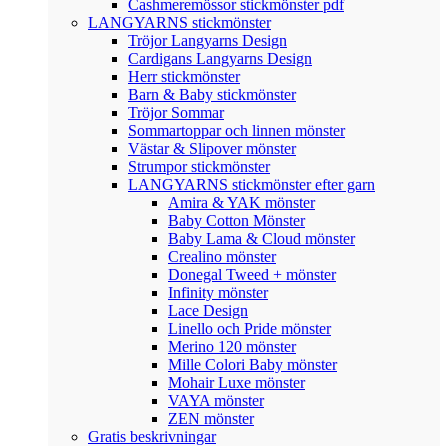
Cashmeremössor stickmönster pdf
LANGYARNS stickmönster
Tröjor Langyarns Design
Cardigans Langyarns Design
Herr stickmönster
Barn & Baby stickmönster
Tröjor Sommar
Sommartoppar och linnen mönster
Västar & Slipover mönster
Strumpor stickmönster
LANGYARNS stickmönster efter garn
Amira & YAK mönster
Baby Cotton Mönster
Baby Lama & Cloud mönster
Crealino mönster
Donegal Tweed + mönster
Infinity mönster
Lace Design
Linello och Pride mönster
Merino 120 mönster
Mille Colori Baby mönster
Mohair Luxe mönster
VAYA mönster
ZEN mönster
Gratis beskrivningar