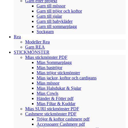
Garn efter projekt
Garn till mössor
Garn till tröjor och koftor
Garn till sjalar
Garn till babykläder
Garn till sommarplagg
Sockgarn
Rea
Modeller Rea
Garn REA
STICKMÖNSTER
Mias stickmönster PDF
Mias Sommarplagg
Mias baströjor
Mias tröjor stickmönster
Mias jackor, koftor och cardigans
Mias mössor
Mias Halsdukar & Sjalar
Mias Cowls
Händer & Fötter pdf
Mias Filtar & Kuddar
Mias SURI stickmönster PDF
Cashmere stickmönster PDF
Tröjor & koftor cashmere pdf
Accessoarer Cashmere pdf