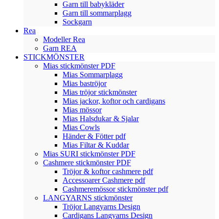
Garn till babykläder
Garn till sommarplagg
Sockgarn
Rea
Modeller Rea
Garn REA
STICKMÖNSTER
Mias stickmönster PDF
Mias Sommarplagg
Mias baströjor
Mias tröjor stickmönster
Mias jackor, koftor och cardigans
Mias mössor
Mias Halsdukar & Sjalar
Mias Cowls
Händer & Fötter pdf
Mias Filtar & Kuddar
Mias SURI stickmönster PDF
Cashmere stickmönster PDF
Tröjor & koftor cashmere pdf
Accessoarer Cashmere pdf
Cashmeremössor stickmönster pdf
LANGYARNS stickmönster
Tröjor Langyarns Design
Cardigans Langyarns Design