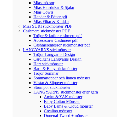
Mias mössor
Mias Halsdukar & Sjalar
Mias Cowls
Händer & Fötter pdf
Mias Filtar & Kuddar
Mias SURI stickmönster PDF
Cashmere stickmönster PDF
Tröjor & koftor cashmere pdf
Accessoarer Cashmere pdf
Cashmeremössor stickmönster pdf
LANGYARNS stickmönster
Tröjor Langyarns Design
Cardigans Langyarns Design
Herr stickmönster
Barn & Baby stickmönster
Tröjor Sommar
Sommartoppar och linnen mönster
Västar & Slipover mönster
Strumpor stickmönster
LANGYARNS stickmönster efter garn
Amira & YAK mönster
Baby Cotton Mönster
Baby Lama & Cloud mönster
Crealino mönster
Donegal Tweed + mönster