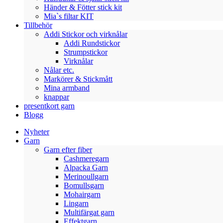
Händer & Fötter stick kit
Mia`s filtar KIT
Tillbehör
Addi Stickor och virknålar
Addi Rundstickor
Strumpstickor
Virknålar
Nålar etc.
Markörer & Stickmått
Mina armband
knappar
presentkort garn
Blogg
Nyheter
Garn
Garn efter fiber
Cashmeregarn
Alpacka Garn
Merinoullgarn
Bomullsgarn
Mohairgarn
Lingarn
Multifärgat garn
Effektgarn