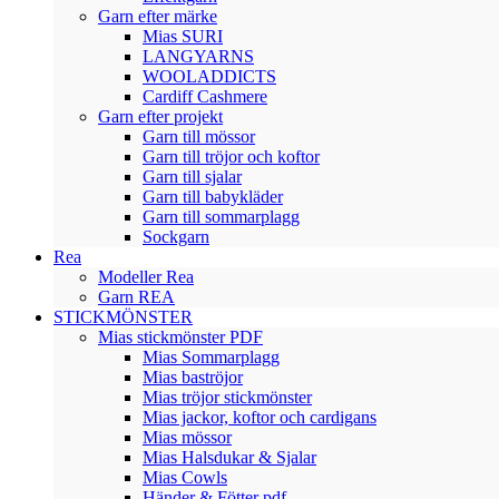
Garn efter märke
Mias SURI
LANGYARNS
WOOLADDICTS
Cardiff Cashmere
Garn efter projekt
Garn till mössor
Garn till tröjor och koftor
Garn till sjalar
Garn till babykläder
Garn till sommarplagg
Sockgarn
Rea
Modeller Rea
Garn REA
STICKMÖNSTER
Mias stickmönster PDF
Mias Sommarplagg
Mias baströjor
Mias tröjor stickmönster
Mias jackor, koftor och cardigans
Mias mössor
Mias Halsdukar & Sjalar
Mias Cowls
Händer & Fötter pdf