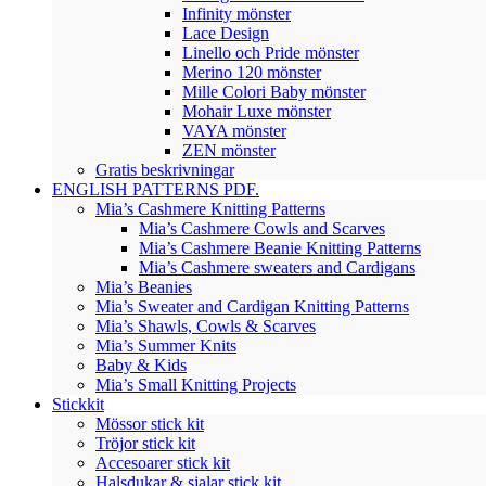
Infinity mönster
Lace Design
Linello och Pride mönster
Merino 120 mönster
Mille Colori Baby mönster
Mohair Luxe mönster
VAYA mönster
ZEN mönster
Gratis beskrivningar
ENGLISH PATTERNS PDF.
Mia’s Cashmere Knitting Patterns
Mia’s Cashmere Cowls and Scarves
Mia’s Cashmere Beanie Knitting Patterns
Mia’s Cashmere sweaters and Cardigans
Mia’s Beanies
Mia’s Sweater and Cardigan Knitting Patterns
Mia’s Shawls, Cowls & Scarves
Mia’s Summer Knits
Baby & Kids
Mia’s Small Knitting Projects
Stickkit
Mössor stick kit
Tröjor stick kit
Accesoarer stick kit
Halsdukar & sjalar stick kit