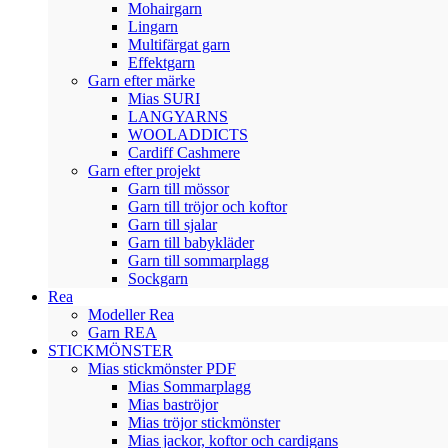
Mohairgarn
Lingarn
Multifärgat garn
Effektgarn
Garn efter märke
Mias SURI
LANGYARNS
WOOLADDICTS
Cardiff Cashmere
Garn efter projekt
Garn till mössor
Garn till tröjor och koftor
Garn till sjalar
Garn till babykläder
Garn till sommarplagg
Sockgarn
Rea
Modeller Rea
Garn REA
STICKMÖNSTER
Mias stickmönster PDF
Mias Sommarplagg
Mias baströjor
Mias tröjor stickmönster
Mias jackor, koftor och cardigans