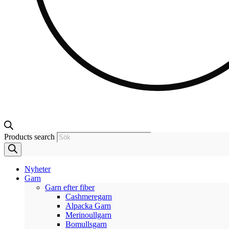
Products search
Nyheter
Garn
Garn efter fiber
Cashmeregarn
Alpacka Garn
Merinoullgarn
Bomullsgarn