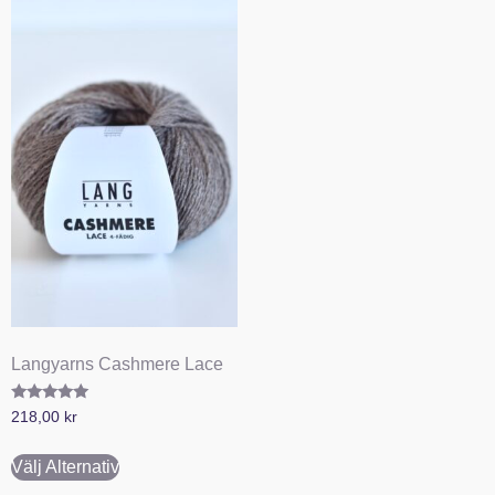
Langyarns Cashmere Lace
Betygsatt
218,00
kr
5.00
av 5
Välj Alternativ