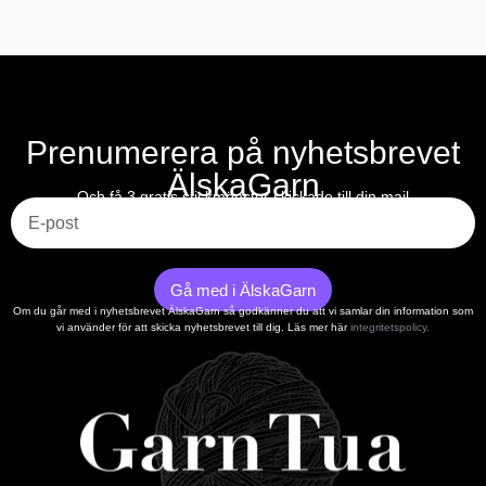
Prenumerera på nyhetsbrevet
ÄlskaGarn
E-post
Och få 3 gratis stickmönster skickade till din mail
Gå med i ÄlskaGarn
Om du går med i nyhetsbrevet ÄlskaGarn så godkänner du att vi samlar din information som
vi använder för att skicka nyhetsbrevet till dig. Läs mer här
integritetspolicy.