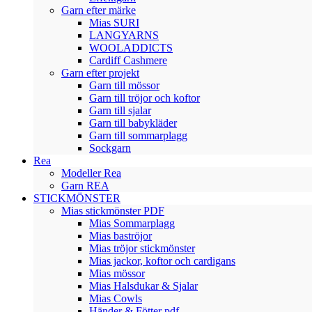
Garn efter märke
Mias SURI
LANGYARNS
WOOLADDICTS
Cardiff Cashmere
Garn efter projekt
Garn till mössor
Garn till tröjor och koftor
Garn till sjalar
Garn till babykläder
Garn till sommarplagg
Sockgarn
Rea
Modeller Rea
Garn REA
STICKMÖNSTER
Mias stickmönster PDF
Mias Sommarplagg
Mias baströjor
Mias tröjor stickmönster
Mias jackor, koftor och cardigans
Mias mössor
Mias Halsdukar & Sjalar
Mias Cowls
Händer & Fötter pdf