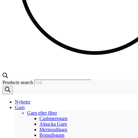
Products search
Nyheter
Garn
Garn efter fiber
Cashmeregarn
Alpacka Garn
Merinoullgarn
Bomullsgarn