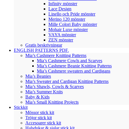
Infinity mönster
Lace Design
Linello och Pride mönster
Merino 120 mönster
Mille Colori Baby mönster
Mohair Luxe mönster
VAYA mönster
ZEN mönster
Gratis beskrivningar
ENGLISH PATTERNS PDF.
Mia’s Cashmere Knitting Patterns
Mia’s Cashmere Cowls and Scarves
Mia’s Cashmere Beanie Knitting Patterns
Mia’s Cashmere sweaters and Cardigans
Mia’s Beanies
Mia’s Sweater and Cardigan Knitting Patterns
Mia’s Shawls, Cowls & Scarves
Mia’s Summer Knits
Baby & Kids
Mia’s Small Knitting Projects
Stickkit
Mössor stick kit
Tröjor stick kit
Accesoarer stick kit
Halsdukar & sjalar stick kit