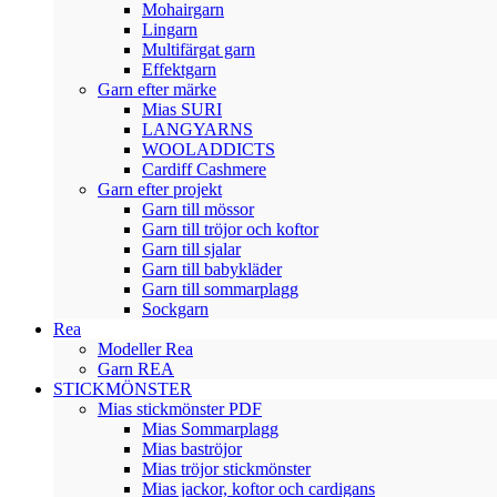
Mohairgarn
Lingarn
Multifärgat garn
Effektgarn
Garn efter märke
Mias SURI
LANGYARNS
WOOLADDICTS
Cardiff Cashmere
Garn efter projekt
Garn till mössor
Garn till tröjor och koftor
Garn till sjalar
Garn till babykläder
Garn till sommarplagg
Sockgarn
Rea
Modeller Rea
Garn REA
STICKMÖNSTER
Mias stickmönster PDF
Mias Sommarplagg
Mias baströjor
Mias tröjor stickmönster
Mias jackor, koftor och cardigans