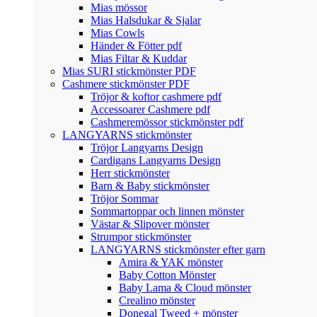
Mias mössor
Mias Halsdukar & Sjalar
Mias Cowls
Händer & Fötter pdf
Mias Filtar & Kuddar
Mias SURI stickmönster PDF
Cashmere stickmönster PDF
Tröjor & koftor cashmere pdf
Accessoarer Cashmere pdf
Cashmeremössor stickmönster pdf
LANGYARNS stickmönster
Tröjor Langyarns Design
Cardigans Langyarns Design
Herr stickmönster
Barn & Baby stickmönster
Tröjor Sommar
Sommartoppar och linnen mönster
Västar & Slipover mönster
Strumpor stickmönster
LANGYARNS stickmönster efter garn
Amira & YAK mönster
Baby Cotton Mönster
Baby Lama & Cloud mönster
Crealino mönster
Donegal Tweed + mönster