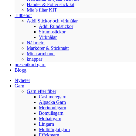
Händer & Fötter stick kit
Mia`s filtar KIT
Tillbehör
Addi Stickor och virknålar
Addi Rundstickor
Strumpstickor
Virknålar
Nålar etc.
Markörer & Stickmått
Mina armband
knappar
presentkort garn
Blogg
Nyheter
Garn
Garn efter fiber
Cashmeregarn
Alpacka Garn
Merinoullgarn
Bomullsgarn
Mohairgarn
Lingarn
Multifärgat garn
Effektgarn