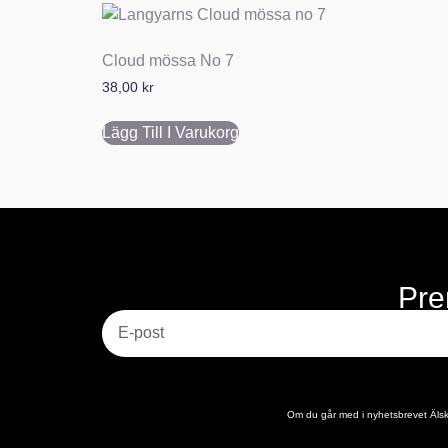
Cloud mössa No 7
38,00
kr
Lägg Till I Varukorg
Pre
E-post
Om du går med i nyhetsbrevet Älska