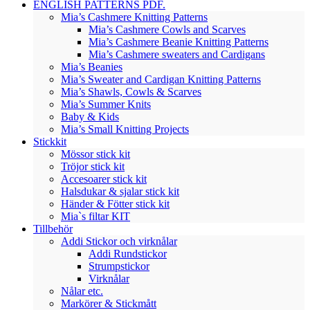
ENGLISH PATTERNS PDF.
Mia’s Cashmere Knitting Patterns
Mia’s Cashmere Cowls and Scarves
Mia’s Cashmere Beanie Knitting Patterns
Mia’s Cashmere sweaters and Cardigans
Mia’s Beanies
Mia’s Sweater and Cardigan Knitting Patterns
Mia’s Shawls, Cowls & Scarves
Mia’s Summer Knits
Baby & Kids
Mia’s Small Knitting Projects
Stickkit
Mössor stick kit
Tröjor stick kit
Accesoarer stick kit
Halsdukar & sjalar stick kit
Händer & Fötter stick kit
Mia`s filtar KIT
Tillbehör
Addi Stickor och virknålar
Addi Rundstickor
Strumpstickor
Virknålar
Nålar etc.
Markörer & Stickmått