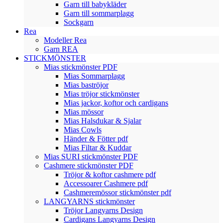
Garn till babykläder
Garn till sommarplagg
Sockgarn
Rea
Modeller Rea
Garn REA
STICKMÖNSTER
Mias stickmönster PDF
Mias Sommarplagg
Mias baströjor
Mias tröjor stickmönster
Mias jackor, koftor och cardigans
Mias mössor
Mias Halsdukar & Sjalar
Mias Cowls
Händer & Fötter pdf
Mias Filtar & Kuddar
Mias SURI stickmönster PDF
Cashmere stickmönster PDF
Tröjor & koftor cashmere pdf
Accessoarer Cashmere pdf
Cashmeremössor stickmönster pdf
LANGYARNS stickmönster
Tröjor Langyarns Design
Cardigans Langyarns Design