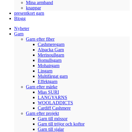
Mina armband
knappar
presentkort garn
Blogg
Nyheter
Garn
Garn efter fiber
Cashmeregarn
Alpacka Garn
Merinoullgarn
Bomullsgarn
Mohairgarn
Lingarn
Multifärgat garn
Effektgarn
Garn efter märke
Mias SURI
LANGYARNS
WOOLADDICTS
Cardiff Cashmere
Garn efter projekt
Garn till mössor
Garn till tröjor och koftor
Garn till sjalar