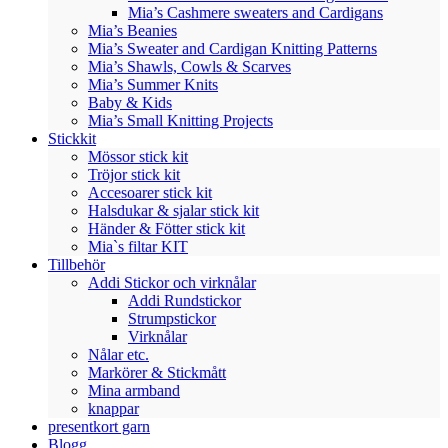
Mia’s Cashmere sweaters and Cardigans
Mia’s Beanies
Mia’s Sweater and Cardigan Knitting Patterns
Mia’s Shawls, Cowls & Scarves
Mia’s Summer Knits
Baby & Kids
Mia’s Small Knitting Projects
Stickkit
Mössor stick kit
Tröjor stick kit
Accesoarer stick kit
Halsdukar & sjalar stick kit
Händer & Fötter stick kit
Mia`s filtar KIT
Tillbehör
Addi Stickor och virknålar
Addi Rundstickor
Strumpstickor
Virknålar
Nålar etc.
Markörer & Stickmått
Mina armband
knappar
presentkort garn
Blogg