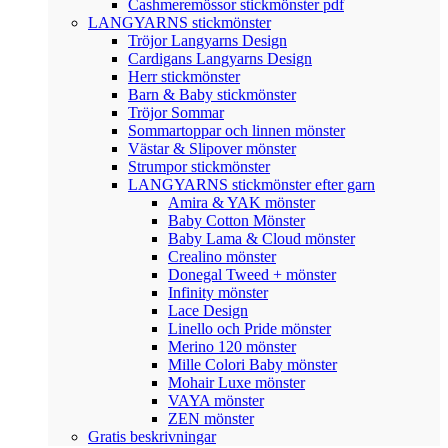
Cashmeremössor stickmönster pdf
LANGYARNS stickmönster
Tröjor Langyarns Design
Cardigans Langyarns Design
Herr stickmönster
Barn & Baby stickmönster
Tröjor Sommar
Sommartoppar och linnen mönster
Västar & Slipover mönster
Strumpor stickmönster
LANGYARNS stickmönster efter garn
Amira & YAK mönster
Baby Cotton Mönster
Baby Lama & Cloud mönster
Crealino mönster
Donegal Tweed + mönster
Infinity mönster
Lace Design
Linello och Pride mönster
Merino 120 mönster
Mille Colori Baby mönster
Mohair Luxe mönster
VAYA mönster
ZEN mönster
Gratis beskrivningar