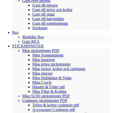
Garn efter projekt
Garn till mössor
Garn till tröjor och koftor
Garn till sjalar
Garn till babykläder
Garn till sommarplagg
Sockgarn
Rea
Modeller Rea
Garn REA
STICKMÖNSTER
Mias stickmönster PDF
Mias Sommarplagg
Mias baströjor
Mias tröjor stickmönster
Mias jackor, koftor och cardigans
Mias mössor
Mias Halsdukar & Sjalar
Mias Cowls
Händer & Fötter pdf
Mias Filtar & Kuddar
Mias SURI stickmönster PDF
Cashmere stickmönster PDF
Tröjor & koftor cashmere pdf
Accessoarer Cashmere pdf