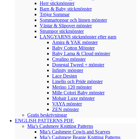
Herr stickmönster
Barn & Baby stickmönster
Tröjor Sommar
Sommartoppar och linnen mönster
Västar & Slipover mönster
Strumpor stickmönster
LANGYARNS stickmönster efter garn
Amira & YAK mönster
Baby Cotton Mönster
Baby Lama & Cloud mönster
Crealino mönster
Donegal Tweed + mönster
Infinity mönster
Lace Design
Linello och Pride mönster
Merino 120 mönster
Mille Colori Baby mönster
Mohair Luxe mönster
VAYA mönster
ZEN mönster
Gratis beskrivningar
ENGLISH PATTERNS PDF.
Mia’s Cashmere Knitting Patterns
Mia’s Cashmere Cowls and Scarves
Mia’s Cashmere Beanie Knitting Patterns