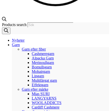
Products search
Nyheter
Garn
Garn efter fiber
Cashmeregarn
Alpacka Garn
Merinoullgarn
Bomullsgarn
Mohairgarn
Lingarn
Multifärgat garn
Effektgarn
Garn efter märke
Mias SURI
LANGYARNS
WOOLADDICTS
Cardiff Cashmere