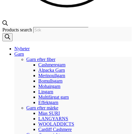
Products search
Nyheter
Garn
Garn efter fiber
Cashmeregarn
Alpacka Garn
Merinoullgarn
Bomullsgarn
Mohairgarn
Lingarn
Multifärgat garn
Effektgarn
Garn efter märke
Mias SURI
LANGYARNS
WOOLADDICTS
Cardiff Cashmere