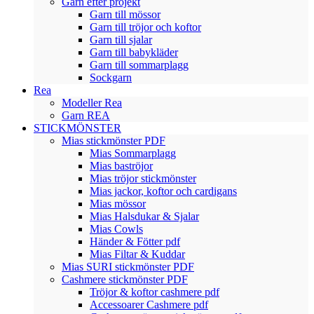
Garn efter projekt
Garn till mössor
Garn till tröjor och koftor
Garn till sjalar
Garn till babykläder
Garn till sommarplagg
Sockgarn
Rea
Modeller Rea
Garn REA
STICKMÖNSTER
Mias stickmönster PDF
Mias Sommarplagg
Mias baströjor
Mias tröjor stickmönster
Mias jackor, koftor och cardigans
Mias mössor
Mias Halsdukar & Sjalar
Mias Cowls
Händer & Fötter pdf
Mias Filtar & Kuddar
Mias SURI stickmönster PDF
Cashmere stickmönster PDF
Tröjor & koftor cashmere pdf
Accessoarer Cashmere pdf