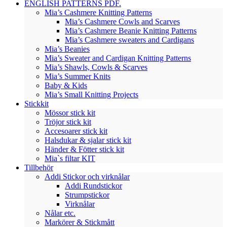
ENGLISH PATTERNS PDF.
Mia’s Cashmere Knitting Patterns
Mia’s Cashmere Cowls and Scarves
Mia’s Cashmere Beanie Knitting Patterns
Mia’s Cashmere sweaters and Cardigans
Mia’s Beanies
Mia’s Sweater and Cardigan Knitting Patterns
Mia’s Shawls, Cowls & Scarves
Mia’s Summer Knits
Baby & Kids
Mia’s Small Knitting Projects
Stickkit
Mössor stick kit
Tröjor stick kit
Accesoarer stick kit
Halsdukar & sjalar stick kit
Händer & Fötter stick kit
Mia`s filtar KIT
Tillbehör
Addi Stickor och virknålar
Addi Rundstickor
Strumpstickor
Virknålar
Nålar etc.
Markörer & Stickmått