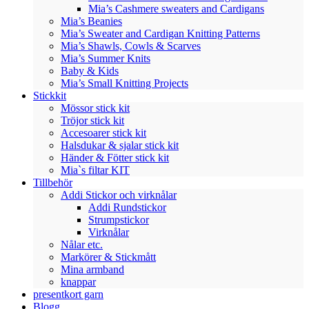
Mia’s Cashmere sweaters and Cardigans
Mia’s Beanies
Mia’s Sweater and Cardigan Knitting Patterns
Mia’s Shawls, Cowls & Scarves
Mia’s Summer Knits
Baby & Kids
Mia’s Small Knitting Projects
Stickkit
Mössor stick kit
Tröjor stick kit
Accesoarer stick kit
Halsdukar & sjalar stick kit
Händer & Fötter stick kit
Mia`s filtar KIT
Tillbehör
Addi Stickor och virknålar
Addi Rundstickor
Strumpstickor
Virknålar
Nålar etc.
Markörer & Stickmått
Mina armband
knappar
presentkort garn
Blogg