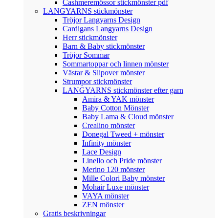
Cashmeremössor stickmönster pdf
LANGYARNS stickmönster
Tröjor Langyarns Design
Cardigans Langyarns Design
Herr stickmönster
Barn & Baby stickmönster
Tröjor Sommar
Sommartoppar och linnen mönster
Västar & Slipover mönster
Strumpor stickmönster
LANGYARNS stickmönster efter garn
Amira & YAK mönster
Baby Cotton Mönster
Baby Lama & Cloud mönster
Crealino mönster
Donegal Tweed + mönster
Infinity mönster
Lace Design
Linello och Pride mönster
Merino 120 mönster
Mille Colori Baby mönster
Mohair Luxe mönster
VAYA mönster
ZEN mönster
Gratis beskrivningar