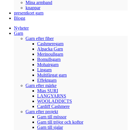
Mina armband
knappar
presentkort garn
Blogg
Nyheter
Garn
Garn efter fiber
Cashmeregarn
Alpacka Garn
Merinoullgarn
Bomullsgarn
Mohairgarn
Lingarn
Multifärgat garn
Effektgarn
Garn efter märke
Mias SURI
LANGYARNS
WOOLADDICTS
Cardiff Cashmere
Garn efter projekt
Garn till mössor
Garn till tröjor och koftor
Garn till sjalar