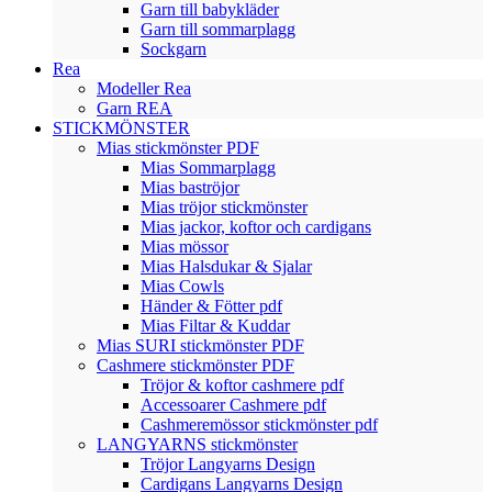
Garn till babykläder
Garn till sommarplagg
Sockgarn
Rea
Modeller Rea
Garn REA
STICKMÖNSTER
Mias stickmönster PDF
Mias Sommarplagg
Mias baströjor
Mias tröjor stickmönster
Mias jackor, koftor och cardigans
Mias mössor
Mias Halsdukar & Sjalar
Mias Cowls
Händer & Fötter pdf
Mias Filtar & Kuddar
Mias SURI stickmönster PDF
Cashmere stickmönster PDF
Tröjor & koftor cashmere pdf
Accessoarer Cashmere pdf
Cashmeremössor stickmönster pdf
LANGYARNS stickmönster
Tröjor Langyarns Design
Cardigans Langyarns Design