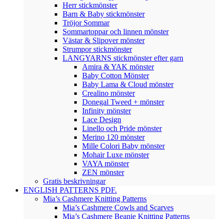
Herr stickmönster
Barn & Baby stickmönster
Tröjor Sommar
Sommartoppar och linnen mönster
Västar & Slipover mönster
Strumpor stickmönster
LANGYARNS stickmönster efter garn
Amira & YAK mönster
Baby Cotton Mönster
Baby Lama & Cloud mönster
Crealino mönster
Donegal Tweed + mönster
Infinity mönster
Lace Design
Linello och Pride mönster
Merino 120 mönster
Mille Colori Baby mönster
Mohair Luxe mönster
VAYA mönster
ZEN mönster
Gratis beskrivningar
ENGLISH PATTERNS PDF.
Mia’s Cashmere Knitting Patterns
Mia’s Cashmere Cowls and Scarves
Mia’s Cashmere Beanie Knitting Patterns