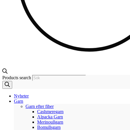
Products search
Nyheter
Garn
Garn efter fiber
Cashmeregarn
Alpacka Garn
Merinoullgarn
Bomullsgarn