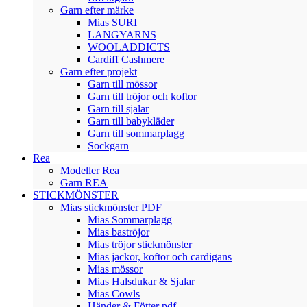
Garn efter märke
Mias SURI
LANGYARNS
WOOLADDICTS
Cardiff Cashmere
Garn efter projekt
Garn till mössor
Garn till tröjor och koftor
Garn till sjalar
Garn till babykläder
Garn till sommarplagg
Sockgarn
Rea
Modeller Rea
Garn REA
STICKMÖNSTER
Mias stickmönster PDF
Mias Sommarplagg
Mias baströjor
Mias tröjor stickmönster
Mias jackor, koftor och cardigans
Mias mössor
Mias Halsdukar & Sjalar
Mias Cowls
Händer & Fötter pdf