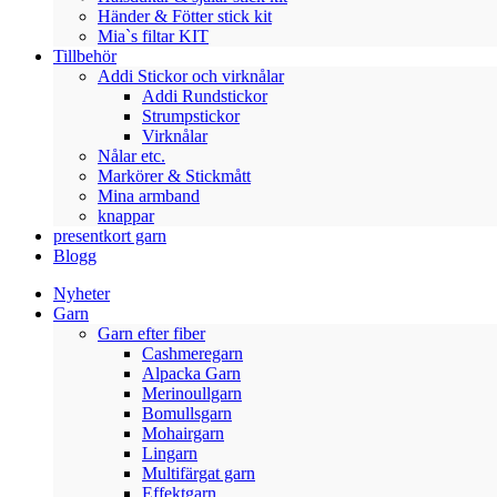
Händer & Fötter stick kit
Mia`s filtar KIT
Tillbehör
Addi Stickor och virknålar
Addi Rundstickor
Strumpstickor
Virknålar
Nålar etc.
Markörer & Stickmått
Mina armband
knappar
presentkort garn
Blogg
Nyheter
Garn
Garn efter fiber
Cashmeregarn
Alpacka Garn
Merinoullgarn
Bomullsgarn
Mohairgarn
Lingarn
Multifärgat garn
Effektgarn