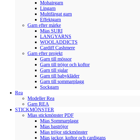
Mohairgarn
Lingarn
Multifärgat garn
Effektgarn
Garn efter märke
Mias SURI
LANGYARNS
WOOLADDICTS
Cardiff Cashmere
Garn efter projekt
Garn till mössor
Garn till tröjor och koftor
Garn till sjalar
Garn till babykläder
Garn till sommarplagg
Sockgarn
Rea
Modeller Rea
Garn REA
STICKMÖNSTER
Mias stickmönster PDF
Mias Sommarplagg
Mias baströjor
Mias tröjor stickmönster
Mias jackor, koftor och cardigans