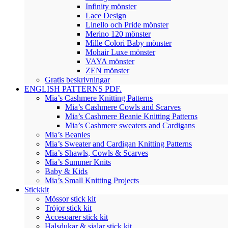
Infinity mönster
Lace Design
Linello och Pride mönster
Merino 120 mönster
Mille Colori Baby mönster
Mohair Luxe mönster
VAYA mönster
ZEN mönster
Gratis beskrivningar
ENGLISH PATTERNS PDF.
Mia’s Cashmere Knitting Patterns
Mia’s Cashmere Cowls and Scarves
Mia’s Cashmere Beanie Knitting Patterns
Mia’s Cashmere sweaters and Cardigans
Mia’s Beanies
Mia’s Sweater and Cardigan Knitting Patterns
Mia’s Shawls, Cowls & Scarves
Mia’s Summer Knits
Baby & Kids
Mia’s Small Knitting Projects
Stickkit
Mössor stick kit
Tröjor stick kit
Accesoarer stick kit
Halsdukar & sjalar stick kit