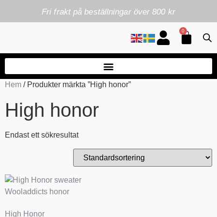
Fri frakt på beställningar över 800 kr
0
Hem
/ Produkter märkta ”High honor”
High honor
Endast ett sökresultat
High Honor