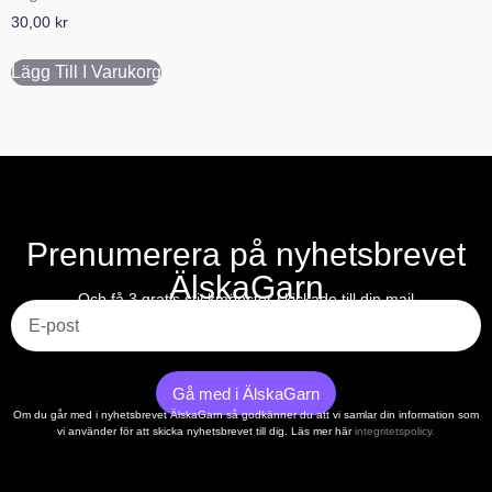
30,00
kr
Lägg Till I Varukorg
Prenumerera på nyhetsbrevet
ÄlskaGarn
E-post
Och få 3 gratis stickmönster skickade till din mail
Gå med i ÄlskaGarn
Om du går med i nyhetsbrevet ÄlskaGarn så godkänner du att vi samlar din information som
vi använder för att skicka nyhetsbrevet till dig. Läs mer här
integritetspolicy.