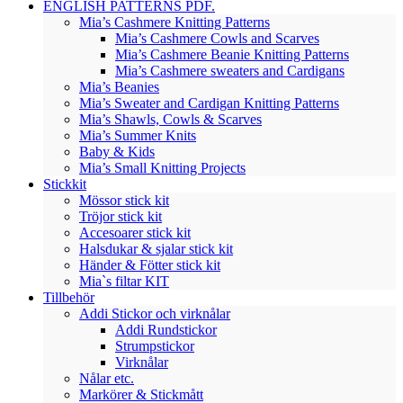
ENGLISH PATTERNS PDF.
Mia’s Cashmere Knitting Patterns
Mia’s Cashmere Cowls and Scarves
Mia’s Cashmere Beanie Knitting Patterns
Mia’s Cashmere sweaters and Cardigans
Mia’s Beanies
Mia’s Sweater and Cardigan Knitting Patterns
Mia’s Shawls, Cowls & Scarves
Mia’s Summer Knits
Baby & Kids
Mia’s Small Knitting Projects
Stickkit
Mössor stick kit
Tröjor stick kit
Accesoarer stick kit
Halsdukar & sjalar stick kit
Händer & Fötter stick kit
Mia`s filtar KIT
Tillbehör
Addi Stickor och virknålar
Addi Rundstickor
Strumpstickor
Virknålar
Nålar etc.
Markörer & Stickmått