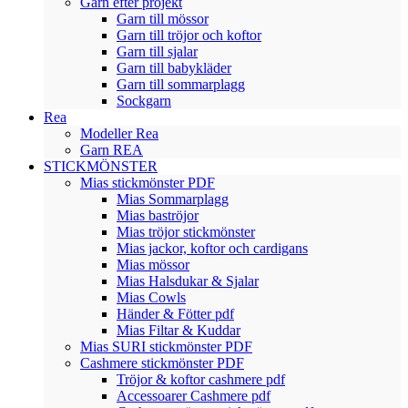
Garn efter projekt
Garn till mössor
Garn till tröjor och koftor
Garn till sjalar
Garn till babykläder
Garn till sommarplagg
Sockgarn
Rea
Modeller Rea
Garn REA
STICKMÖNSTER
Mias stickmönster PDF
Mias Sommarplagg
Mias baströjor
Mias tröjor stickmönster
Mias jackor, koftor och cardigans
Mias mössor
Mias Halsdukar & Sjalar
Mias Cowls
Händer & Fötter pdf
Mias Filtar & Kuddar
Mias SURI stickmönster PDF
Cashmere stickmönster PDF
Tröjor & koftor cashmere pdf
Accessoarer Cashmere pdf