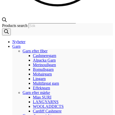
Products search
Nyheter
Garn
Garn efter fiber
Cashmeregarn
Alpacka Garn
Merinoullgarn
Bomullsgarn
Mohairgarn
Lingarn
Multifärgat garn
Effektgarn
Garn efter märke
Mias SURI
LANGYARNS
WOOLADDICTS
Cardiff Cashmere