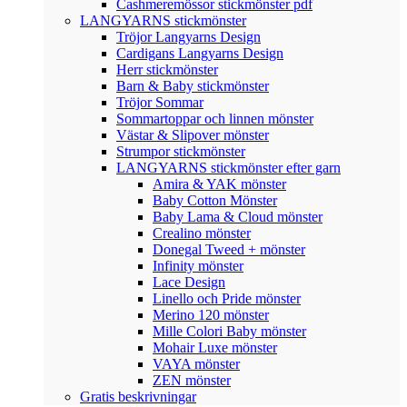
Cashmeremössor stickmönster pdf
LANGYARNS stickmönster
Tröjor Langyarns Design
Cardigans Langyarns Design
Herr stickmönster
Barn & Baby stickmönster
Tröjor Sommar
Sommartoppar och linnen mönster
Västar & Slipover mönster
Strumpor stickmönster
LANGYARNS stickmönster efter garn
Amira & YAK mönster
Baby Cotton Mönster
Baby Lama & Cloud mönster
Crealino mönster
Donegal Tweed + mönster
Infinity mönster
Lace Design
Linello och Pride mönster
Merino 120 mönster
Mille Colori Baby mönster
Mohair Luxe mönster
VAYA mönster
ZEN mönster
Gratis beskrivningar