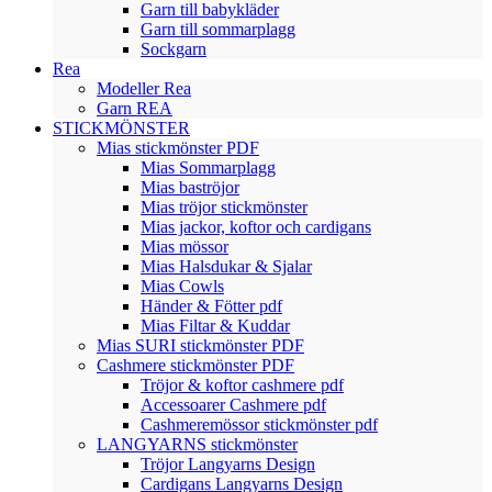
Garn till babykläder
Garn till sommarplagg
Sockgarn
Rea
Modeller Rea
Garn REA
STICKMÖNSTER
Mias stickmönster PDF
Mias Sommarplagg
Mias baströjor
Mias tröjor stickmönster
Mias jackor, koftor och cardigans
Mias mössor
Mias Halsdukar & Sjalar
Mias Cowls
Händer & Fötter pdf
Mias Filtar & Kuddar
Mias SURI stickmönster PDF
Cashmere stickmönster PDF
Tröjor & koftor cashmere pdf
Accessoarer Cashmere pdf
Cashmeremössor stickmönster pdf
LANGYARNS stickmönster
Tröjor Langyarns Design
Cardigans Langyarns Design