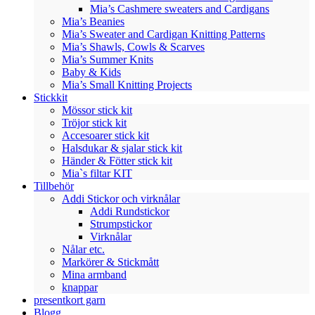
Mia’s Cashmere sweaters and Cardigans
Mia’s Beanies
Mia’s Sweater and Cardigan Knitting Patterns
Mia’s Shawls, Cowls & Scarves
Mia’s Summer Knits
Baby & Kids
Mia’s Small Knitting Projects
Stickkit
Mössor stick kit
Tröjor stick kit
Accesoarer stick kit
Halsdukar & sjalar stick kit
Händer & Fötter stick kit
Mia`s filtar KIT
Tillbehör
Addi Stickor och virknålar
Addi Rundstickor
Strumpstickor
Virknålar
Nålar etc.
Markörer & Stickmått
Mina armband
knappar
presentkort garn
Blogg