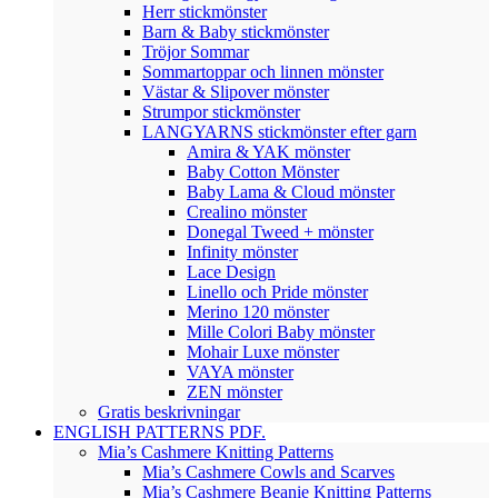
Herr stickmönster
Barn & Baby stickmönster
Tröjor Sommar
Sommartoppar och linnen mönster
Västar & Slipover mönster
Strumpor stickmönster
LANGYARNS stickmönster efter garn
Amira & YAK mönster
Baby Cotton Mönster
Baby Lama & Cloud mönster
Crealino mönster
Donegal Tweed + mönster
Infinity mönster
Lace Design
Linello och Pride mönster
Merino 120 mönster
Mille Colori Baby mönster
Mohair Luxe mönster
VAYA mönster
ZEN mönster
Gratis beskrivningar
ENGLISH PATTERNS PDF.
Mia’s Cashmere Knitting Patterns
Mia’s Cashmere Cowls and Scarves
Mia’s Cashmere Beanie Knitting Patterns