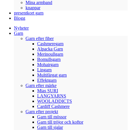
Mina armband
knappar
presentkort garn
Blogg
Nyheter
Garn
Garn efter fiber
Cashmeregarn
Alpacka Garn
Merinoullgarn
Bomullsgarn
Mohairgarn
Lingarn
Multifärgat garn
Effektgarn
Garn efter märke
Mias SURI
LANGYARNS
WOOLADDICTS
Cardiff Cashmere
Garn efter projekt
Garn till mössor
Garn till tröjor och koftor
Garn till sjalar