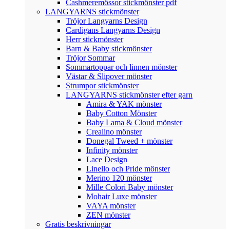
Cashmeremössor stickmönster pdf
LANGYARNS stickmönster
Tröjor Langyarns Design
Cardigans Langyarns Design
Herr stickmönster
Barn & Baby stickmönster
Tröjor Sommar
Sommartoppar och linnen mönster
Västar & Slipover mönster
Strumpor stickmönster
LANGYARNS stickmönster efter garn
Amira & YAK mönster
Baby Cotton Mönster
Baby Lama & Cloud mönster
Crealino mönster
Donegal Tweed + mönster
Infinity mönster
Lace Design
Linello och Pride mönster
Merino 120 mönster
Mille Colori Baby mönster
Mohair Luxe mönster
VAYA mönster
ZEN mönster
Gratis beskrivningar