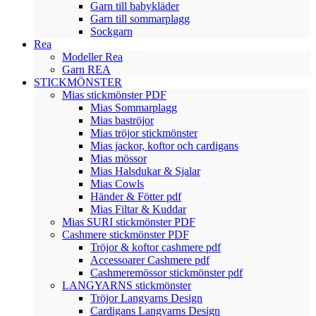
Garn till babykläder
Garn till sommarplagg
Sockgarn
Rea
Modeller Rea
Garn REA
STICKMÖNSTER
Mias stickmönster PDF
Mias Sommarplagg
Mias baströjor
Mias tröjor stickmönster
Mias jackor, koftor och cardigans
Mias mössor
Mias Halsdukar & Sjalar
Mias Cowls
Händer & Fötter pdf
Mias Filtar & Kuddar
Mias SURI stickmönster PDF
Cashmere stickmönster PDF
Tröjor & koftor cashmere pdf
Accessoarer Cashmere pdf
Cashmeremössor stickmönster pdf
LANGYARNS stickmönster
Tröjor Langyarns Design
Cardigans Langyarns Design