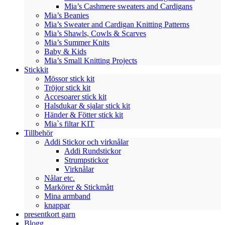
Mia’s Cashmere sweaters and Cardigans
Mia’s Beanies
Mia’s Sweater and Cardigan Knitting Patterns
Mia’s Shawls, Cowls & Scarves
Mia’s Summer Knits
Baby & Kids
Mia’s Small Knitting Projects
Stickkit
Mössor stick kit
Tröjor stick kit
Accesoarer stick kit
Halsdukar & sjalar stick kit
Händer & Fötter stick kit
Mia`s filtar KIT
Tillbehör
Addi Stickor och virknålar
Addi Rundstickor
Strumpstickor
Virknålar
Nålar etc.
Markörer & Stickmått
Mina armband
knappar
presentkort garn
Blogg