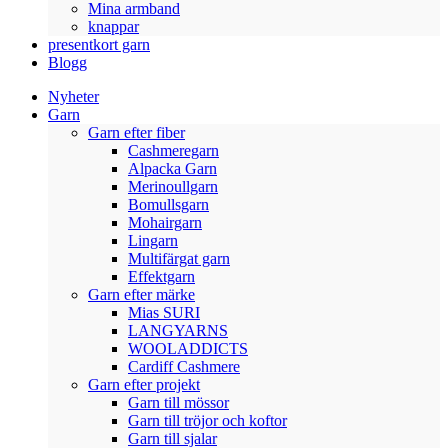
Mina armband
knappar
presentkort garn
Blogg
Nyheter
Garn
Garn efter fiber
Cashmeregarn
Alpacka Garn
Merinoullgarn
Bomullsgarn
Mohairgarn
Lingarn
Multifärgat garn
Effektgarn
Garn efter märke
Mias SURI
LANGYARNS
WOOLADDICTS
Cardiff Cashmere
Garn efter projekt
Garn till mössor
Garn till tröjor och koftor
Garn till sjalar