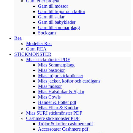
Garn efter projekt
Garn till mössor
Garn till tröjor och koftor
Garn till sjalar
Garn till babykläder
Garn till sommarplagg
Sockgarn
Rea
Modeller Rea
Garn REA
STICKMÖNSTER
Mias stickmönster PDF
Mias Sommarplagg
Mias baströjor
Mias tröjor stickmönster
Mias jackor, koftor och cardigans
Mias mössor
Mias Halsdukar & Sjalar
Mias Cowls
Händer & Fötter pdf
Mias Filtar & Kuddar
Mias SURI stickmönster PDF
Cashmere stickmönster PDF
Tröjor & koftor cashmere pdf
Accessoarer Cashmere pdf