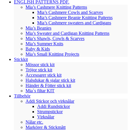
ENGLISH PATTERNS PDF.
Mia’s Cashmere Knitting Patterns
Mia’s Cashmere Cowls and Scarves
Mia’s Cashmere Beanie Knitting Patterns
Mia’s Cashmere sweaters and Cardigans
Mia’s Beanies
Mia’s Sweater and Cardigan Knitting Patterns
Mia’s Shawls, Cowls & Scarves
Mia’s Summer Knits
Baby & Kids
Mia’s Small Knitting Projects
Stickkit
Mössor stick kit
Tröjor stick kit
Accesoarer stick kit
Halsdukar & sjalar stick kit
Händer & Fötter stick kit
Mia`s filtar KIT
Tillbehör
Addi Stickor och virknålar
Addi Rundstickor
Strumpstickor
Virknålar
Nålar etc.
Markörer & Stickmått