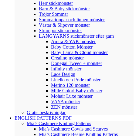
Herr stickmönster
Barn & Baby stickmönster
Tröjor Sommar
Sommartoppar och linnen mönster
Västar & Slipover mönster
Strumpor stickmönster
LANGYARNS stickmönster efter garn
Amira & YAK mönster
Baby Cotton Mönster
Baby Lama & Cloud mönster
Crealino mönster
Donegal Tweed + mönster
Infinity mönster
Lace Design
Linello och Pride mönster
Merino 120 mönster
Mille Colori Baby mönster
Mohair Luxe mönster
VAYA mönster
ZEN mönster
Gratis beskrivningar
ENGLISH PATTERNS PDF.
Mia’s Cashmere Knitting Patterns
Mia’s Cashmere Cowls and Scarves
Mia’s Cashmere Beanie Knitting Patterns