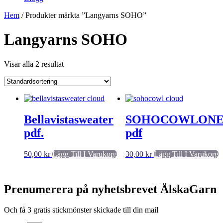
Hem
/ Produkter märkta ”Langyarns SOHO”
Langyarns SOHO
Visar alla 2 resultat
Bellavistasweater
SOHOCOWLON
pdf.
pdf
50,00
kr
Lägg Till I Varukorg
30,00
kr
Lägg Till I Varukorg
Prenumerera på nyhetsbrevet ÄlskaGarn
Och få 3 gratis stickmönster skickade till din mail