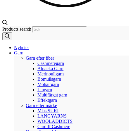
Products search
Nyheter
Garn
Garn efter fiber
Cashmeregarn
Alpacka Garn
Merinoullgarn
Bomullsgarn
Mohairgarn
Lingarn
Multifärgat garn
Effektgarn
Garn efter märke
Mias SURI
LANGYARNS
WOOLADDICTS
Cardiff Cashmere