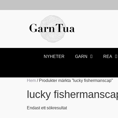
NYHETER
GARN
REA
Hem
/ Produkter märkta ”lucky fishermanscap”
lucky fishermansca
Endast ett sökresultat