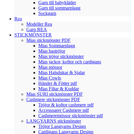
Garn till babykläder
Garn till sommarplagg
Sockgarn
Rea
Modeller Rea
Garn REA
STICKMÖNSTER
Mias stickmönster PDF
Mias Sommarplagg
Mias baströjor
Mias tröjor stickmönster
Mias jackor, koftor och cardigans
Mias mössor
Mias Halsdukar & Sjalar
Mias Cowls
Händer & Fötter pdf
Mias Filtar & Kuddar
Mias SURI stickmönster PDF
Cashmere stickmönster PDF
Tröjor & koftor cashmere pdf
Accessoarer Cashmere pdf
Cashmeremössor stickmönster pdf
LANGYARNS stickmönster
Tröjor Langyarns Design
Cardigans Langyarns Design