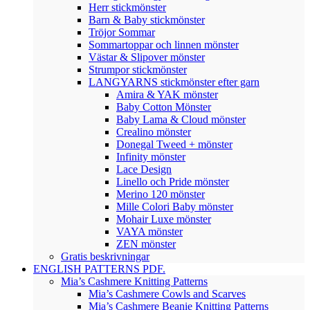
Herr stickmönster
Barn & Baby stickmönster
Tröjor Sommar
Sommartoppar och linnen mönster
Västar & Slipover mönster
Strumpor stickmönster
LANGYARNS stickmönster efter garn
Amira & YAK mönster
Baby Cotton Mönster
Baby Lama & Cloud mönster
Crealino mönster
Donegal Tweed + mönster
Infinity mönster
Lace Design
Linello och Pride mönster
Merino 120 mönster
Mille Colori Baby mönster
Mohair Luxe mönster
VAYA mönster
ZEN mönster
Gratis beskrivningar
ENGLISH PATTERNS PDF.
Mia’s Cashmere Knitting Patterns
Mia’s Cashmere Cowls and Scarves
Mia’s Cashmere Beanie Knitting Patterns