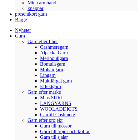
Mina armband
knappar
presentkort garn
Blogg
Nyheter
Garn
Garn efter fiber
Cashmeregarn
Alpacka Garn
Merinoullgarn
Bomullsgarn
Mohairgarn
Lingarn
Multifärgat garn
Effektgarn
Garn efter märke
Mias SURI
LANGYARNS
WOOLADDICTS
Cardiff Cashmere
Garn efter projekt
Garn till mössor
Garn till tröjor och koftor
Garn till sjalar