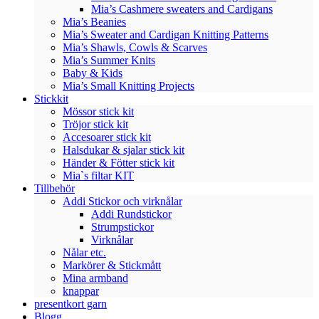
Mia’s Cashmere sweaters and Cardigans
Mia’s Beanies
Mia’s Sweater and Cardigan Knitting Patterns
Mia’s Shawls, Cowls & Scarves
Mia’s Summer Knits
Baby & Kids
Mia’s Small Knitting Projects
Stickkit
Mössor stick kit
Tröjor stick kit
Accesoarer stick kit
Halsdukar & sjalar stick kit
Händer & Fötter stick kit
Mia`s filtar KIT
Tillbehör
Addi Stickor och virknålar
Addi Rundstickor
Strumpstickor
Virknålar
Nålar etc.
Markörer & Stickmått
Mina armband
knappar
presentkort garn
Blogg