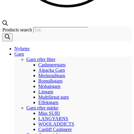
Products search
Nyheter
Garn
Garn efter fiber
Cashmeregarn
Alpacka Garn
Merinoullgarn
Bomullsgarn
Mohairgarn
Lingarn
Multifärgat garn
Effektgarn
Garn efter märke
Mias SURI
LANGYARNS
WOOLADDICTS
Cardiff Cashmere