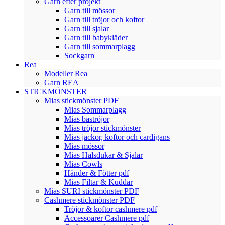
Garn efter projekt
Garn till mössor
Garn till tröjor och koftor
Garn till sjalar
Garn till babykläder
Garn till sommarplagg
Sockgarn
Rea
Modeller Rea
Garn REA
STICKMÖNSTER
Mias stickmönster PDF
Mias Sommarplagg
Mias baströjor
Mias tröjor stickmönster
Mias jackor, koftor och cardigans
Mias mössor
Mias Halsdukar & Sjalar
Mias Cowls
Händer & Fötter pdf
Mias Filtar & Kuddar
Mias SURI stickmönster PDF
Cashmere stickmönster PDF
Tröjor & koftor cashmere pdf
Accessoarer Cashmere pdf