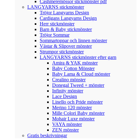
Cashmeremössor stickmönster pdf
LANGYARNS stickmönster
Tröjor Langyarns Design
Cardigans Langyarns Design
Herr stickmönster
Barn & Baby stickmönster
Tröjor Sommar
Sommartoppar och linnen mönster
Västar & Slipover mönster
Strumpor stickmönster
LANGYARNS stickmönster efter garn
Amira & YAK mönster
Baby Cotton Mönster
Baby Lama & Cloud mönster
Crealino mönster
Donegal Tweed + mönster
Infinity mönster
Lace Design
Linello och Pride mönster
Merino 120 mönster
Mille Colori Baby mönster
Mohair Luxe mönster
VAYA mönster
ZEN mönster
Gratis beskrivningar