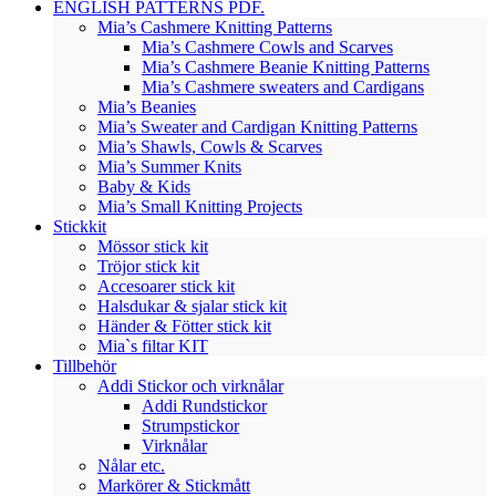
ENGLISH PATTERNS PDF.
Mia’s Cashmere Knitting Patterns
Mia’s Cashmere Cowls and Scarves
Mia’s Cashmere Beanie Knitting Patterns
Mia’s Cashmere sweaters and Cardigans
Mia’s Beanies
Mia’s Sweater and Cardigan Knitting Patterns
Mia’s Shawls, Cowls & Scarves
Mia’s Summer Knits
Baby & Kids
Mia’s Small Knitting Projects
Stickkit
Mössor stick kit
Tröjor stick kit
Accesoarer stick kit
Halsdukar & sjalar stick kit
Händer & Fötter stick kit
Mia`s filtar KIT
Tillbehör
Addi Stickor och virknålar
Addi Rundstickor
Strumpstickor
Virknålar
Nålar etc.
Markörer & Stickmått