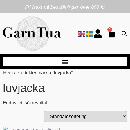
Fri frakt på beställningar över 800 kr
0
Hem
/ Produkter märkta ”luvjacka”
luvjacka
Endast ett sökresultat