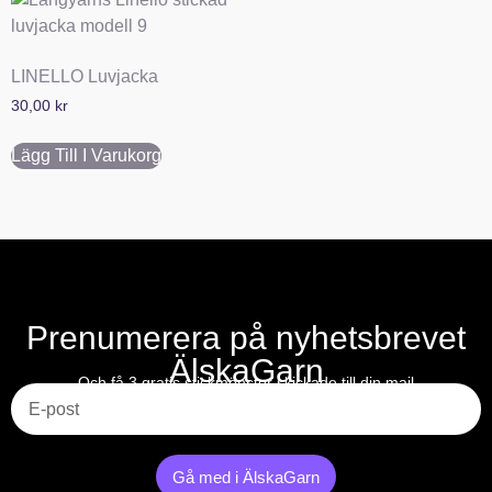
LINELLO Luvjacka
30,00
kr
Lägg Till I Varukorg
Prenumerera på nyhetsbrevet
ÄlskaGarn
E-post
Och få 3 gratis stickmönster skickade till din mail
Gå med i ÄlskaGarn