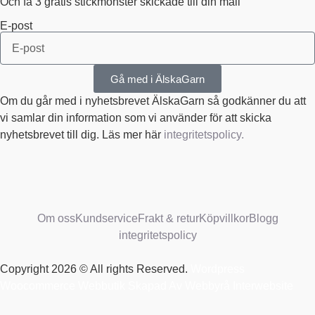
Och få 3 gratis stickmönster skickade till din mail
E-post
Gå med i ÄlskaGarn
Om du går med i nyhetsbrevet ÄlskaGarn så godkänner du att
vi samlar din information som vi använder för att skicka
nyhetsbrevet till dig. Läs mer här
integritetspolicy.
Om oss
Kundservice
Frakt & retur
Köpvillkor
Blogg
integritetspolicy
Copyright 2026 © All rights Reserved.
Wordpress
Woocommerce Webbutik Skapad Av Webbyrå Interwebsite