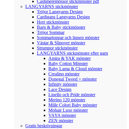
Cashmeremössor stickmönster pdf
LANGYARNS stickmönster
Tröjor Langyarns Design
Cardigans Langyarns Design
Herr stickmönster
Barn & Baby stickmönster
Tröjor Sommar
Sommartoppar och linnen mönster
Västar & Slipover mönster
Strumpor stickmönster
LANGYARNS stickmönster efter garn
Amira & YAK mönster
Baby Cotton Mönster
Baby Lama & Cloud mönster
Crealino mönster
Donegal Tweed + mönster
Infinity mönster
Lace Design
Linello och Pride mönster
Merino 120 mönster
Mille Colori Baby mönster
Mohair Luxe mönster
VAYA mönster
ZEN mönster
Gratis beskrivningar