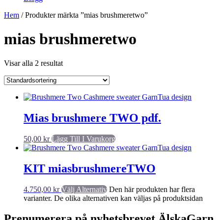
Hem
/ Produkter märkta ”mias brushmeretwo”
mias brushmeretwo
Visar alla 2 resultat
Mias brushmere TWO pdf.
50,00
kr
Lägg Till I Varukorg
KIT miasbrushmereTWO
4.750,00
kr
Välj Alternativ
Den här produkten har flera
varianter. De olika alternativen kan väljas på produktsidan
Prenumerera på nyhetsbrevet ÄlskaGarn