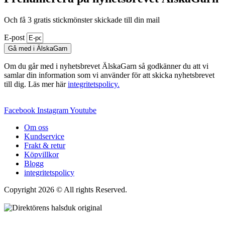
Och få 3 gratis stickmönster skickade till din mail
E-post
Gå med i ÄlskaGarn
Om du går med i nyhetsbrevet ÄlskaGarn så godkänner du att vi
samlar din information som vi använder för att skicka nyhetsbrevet
till dig. Läs mer här
integritetspolicy.
Facebook
Instagram
Youtube
Om oss
Kundservice
Frakt & retur
Köpvillkor
Blogg
integritetspolicy
Copyright 2026 © All rights Reserved.
Wordpress Woocommerce
Webbutik Skapad Av Webbyrå Interwebsite