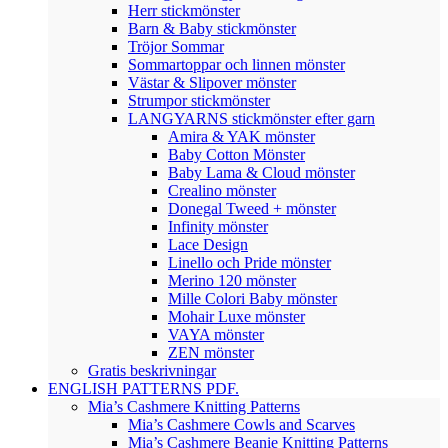
Herr stickmönster
Barn & Baby stickmönster
Tröjor Sommar
Sommartoppar och linnen mönster
Västar & Slipover mönster
Strumpor stickmönster
LANGYARNS stickmönster efter garn
Amira & YAK mönster
Baby Cotton Mönster
Baby Lama & Cloud mönster
Crealino mönster
Donegal Tweed + mönster
Infinity mönster
Lace Design
Linello och Pride mönster
Merino 120 mönster
Mille Colori Baby mönster
Mohair Luxe mönster
VAYA mönster
ZEN mönster
Gratis beskrivningar
ENGLISH PATTERNS PDF.
Mia’s Cashmere Knitting Patterns
Mia’s Cashmere Cowls and Scarves
Mia’s Cashmere Beanie Knitting Patterns