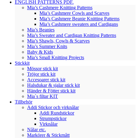
ENGLISH PATTERNS PDF.
Mia’s Cashmere Knitting Patterns
Mia’s Cashmere Cowls and Scarves
Mia’s Cashmere Beanie Knitting Patterns
Mia’s Cashmere sweaters and Cardigans
Mia’s Beanies
Mia’s Sweater and Cardigan Knitting Patterns
Mia’s Shawls, Cowls & Scarves
Mia’s Summer Knits
Baby & Kids
Mia’s Small Knitting Projects
Stickkit
Mössor stick kit
Tröjor stick kit
Accesoarer stick kit
Halsdukar & sjalar stick kit
Händer & Fötter stick kit
Mia`s filtar KIT
Tillbehör
Addi Stickor och virknålar
Addi Rundstickor
Strumpstickor
Virknålar
Nålar etc.
Markörer & Stickmått