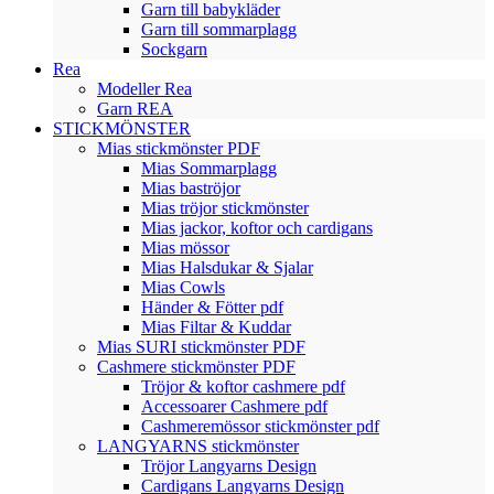
Garn till babykläder
Garn till sommarplagg
Sockgarn
Rea
Modeller Rea
Garn REA
STICKMÖNSTER
Mias stickmönster PDF
Mias Sommarplagg
Mias baströjor
Mias tröjor stickmönster
Mias jackor, koftor och cardigans
Mias mössor
Mias Halsdukar & Sjalar
Mias Cowls
Händer & Fötter pdf
Mias Filtar & Kuddar
Mias SURI stickmönster PDF
Cashmere stickmönster PDF
Tröjor & koftor cashmere pdf
Accessoarer Cashmere pdf
Cashmeremössor stickmönster pdf
LANGYARNS stickmönster
Tröjor Langyarns Design
Cardigans Langyarns Design