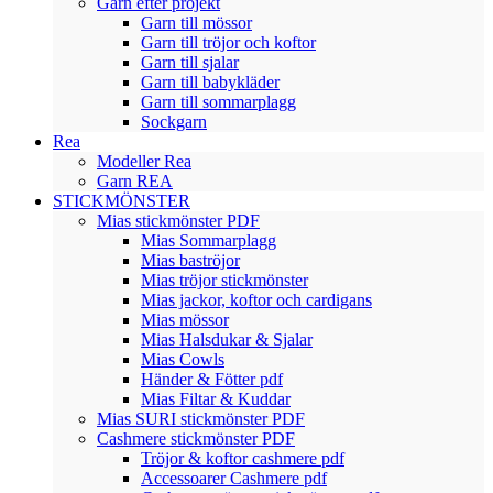
Garn efter projekt
Garn till mössor
Garn till tröjor och koftor
Garn till sjalar
Garn till babykläder
Garn till sommarplagg
Sockgarn
Rea
Modeller Rea
Garn REA
STICKMÖNSTER
Mias stickmönster PDF
Mias Sommarplagg
Mias baströjor
Mias tröjor stickmönster
Mias jackor, koftor och cardigans
Mias mössor
Mias Halsdukar & Sjalar
Mias Cowls
Händer & Fötter pdf
Mias Filtar & Kuddar
Mias SURI stickmönster PDF
Cashmere stickmönster PDF
Tröjor & koftor cashmere pdf
Accessoarer Cashmere pdf