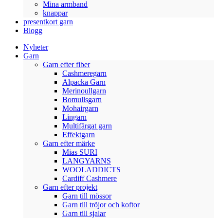
Mina armband
knappar
presentkort garn
Blogg
Nyheter
Garn
Garn efter fiber
Cashmeregarn
Alpacka Garn
Merinoullgarn
Bomullsgarn
Mohairgarn
Lingarn
Multifärgat garn
Effektgarn
Garn efter märke
Mias SURI
LANGYARNS
WOOLADDICTS
Cardiff Cashmere
Garn efter projekt
Garn till mössor
Garn till tröjor och koftor
Garn till sjalar