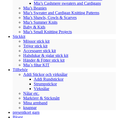
Mia’s Cashmere sweaters and Cardigans
Mia’s Beanies
Mia’s Sweater and Cardigan Knitting Patterns
Mia’s Shawls, Cowls & Scarves
Mia’s Summer Knits
Baby & Kids
Mia’s Small Knitting Projects
Stickkit
Mössor stick kit
Tröjor stick kit
Accesoarer stick kit
Halsdukar & sjalar stick kit
Händer & Fötter stick kit
Mia`s filtar KIT
Tillbehör
Addi Stickor och virknålar
Addi Rundstickor
Strumpstickor
Virknålar
Nålar etc.
Markörer & Stickmått
Mina armband
knappar
presentkort garn
Blogg