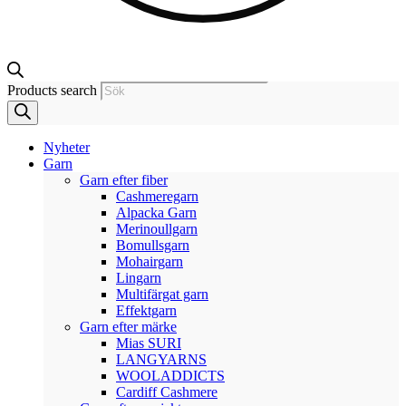
Products search
Nyheter
Garn
Garn efter fiber
Cashmeregarn
Alpacka Garn
Merinoullgarn
Bomullsgarn
Mohairgarn
Lingarn
Multifärgat garn
Effektgarn
Garn efter märke
Mias SURI
LANGYARNS
WOOLADDICTS
Cardiff Cashmere