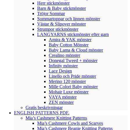
Herr stickmönster
Barn & Baby stickmönster
Tröjor Sommar
Sommartoppar och linnen mönster
Västar & Slipover mönster
Strumpor stickmönster
LANGYARNS stickmönster efter garn
Amira & YAK mönster
Baby Cotton Mönster
Baby Lama & Cloud mönster
Crealino mönster
Donegal Tweed + mönster
Infinity mönster
Lace Design
Linello och Pride mönster
Merino 120 mönster
Mille Colori Baby mönster
Mohair Luxe mönster
VAYA mönster
ZEN mönster
Gratis beskrivningar
ENGLISH PATTERNS PDF.
Mia’s Cashmere Knitting Patterns
Mia’s Cashmere Cowls and Scarves
Mia’s Cashmere Beanie Knitting Patterns