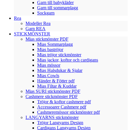
Garn till babykläder
Garn till sommarplagg
Sockgarn
Rea
Modeller Rea
Garn REA
STICKMÖNSTER
Mias stickmönster PDF
Mias Sommarplagg
Mias baströjor
Mias tröjor stickmönster
Mias jackor, koftor och cardigans
Mias mössor
Mias Halsdukar & Sjalar
Mias Cowls
Händer & Fötter pdf
Mias Filtar & Kuddar
Mias SURI stickmönster PDF
Cashmere stickmönster PDF
Tröjor & koftor cashmere pdf
Accessoarer Cashmere pdf
Cashmeremössor stickmönster pdf
LANGYARNS stickmönster
Tröjor Langyarns Design
Cardigans Langyarns Design