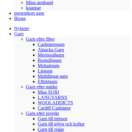
Mina armband
knappar
presentkort garn
Blogg
Nyheter
Garn
Garn efter fiber
Cashmeregarn
Alpacka Garn
Merinoullgarn
Bomullsgarn
Mohairgarn
Lingarn
Multifärgat garn
Effektgarn
Garn efter märke
Mias SURI
LANGYARNS
WOOLADDICTS
Cardiff Cashmere
Garn efter projekt
Garn till mössor
Garn till tröjor och koftor
Garn till sjalar