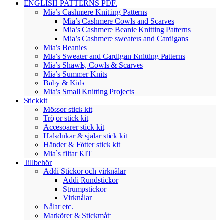
ENGLISH PATTERNS PDF.
Mia’s Cashmere Knitting Patterns
Mia’s Cashmere Cowls and Scarves
Mia’s Cashmere Beanie Knitting Patterns
Mia’s Cashmere sweaters and Cardigans
Mia’s Beanies
Mia’s Sweater and Cardigan Knitting Patterns
Mia’s Shawls, Cowls & Scarves
Mia’s Summer Knits
Baby & Kids
Mia’s Small Knitting Projects
Stickkit
Mössor stick kit
Tröjor stick kit
Accesoarer stick kit
Halsdukar & sjalar stick kit
Händer & Fötter stick kit
Mia`s filtar KIT
Tillbehör
Addi Stickor och virknålar
Addi Rundstickor
Strumpstickor
Virknålar
Nålar etc.
Markörer & Stickmått