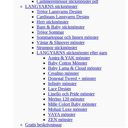
Cashmeremössor stickmönster pdf
LANGYARNS stickmönster
Tröjor Langyarns Design
Cardigans Langyarns Design
Herr stickmönster
Barn & Baby stickmönster
Tröjor Sommar
Sommartoppar och linnen mönster
Västar & Slipover mönster
Strumpor stickmönster
LANGYARNS stickmönster efter garn
Amira & YAK mönster
Baby Cotton Mönster
Baby Lama & Cloud mönster
Crealino mönster
Donegal Tweed + mönster
Infinity mönster
Lace Design
Linello och Pride mönster
Merino 120 mönster
Mille Colori Baby mönster
Mohair Luxe mönster
VAYA mönster
ZEN mönster
Gratis beskrivningar