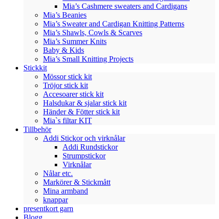
Mia’s Cashmere sweaters and Cardigans
Mia’s Beanies
Mia’s Sweater and Cardigan Knitting Patterns
Mia’s Shawls, Cowls & Scarves
Mia’s Summer Knits
Baby & Kids
Mia’s Small Knitting Projects
Stickkit
Mössor stick kit
Tröjor stick kit
Accesoarer stick kit
Halsdukar & sjalar stick kit
Händer & Fötter stick kit
Mia`s filtar KIT
Tillbehör
Addi Stickor och virknålar
Addi Rundstickor
Strumpstickor
Virknålar
Nålar etc.
Markörer & Stickmått
Mina armband
knappar
presentkort garn
Blogg