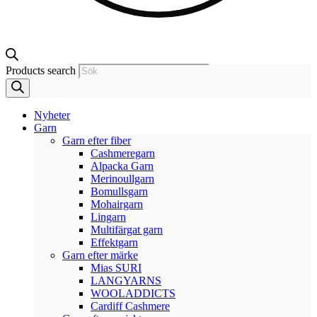
Products search
Nyheter
Garn
Garn efter fiber
Cashmeregarn
Alpacka Garn
Merinoullgarn
Bomullsgarn
Mohairgarn
Lingarn
Multifärgat garn
Effektgarn
Garn efter märke
Mias SURI
LANGYARNS
WOOLADDICTS
Cardiff Cashmere