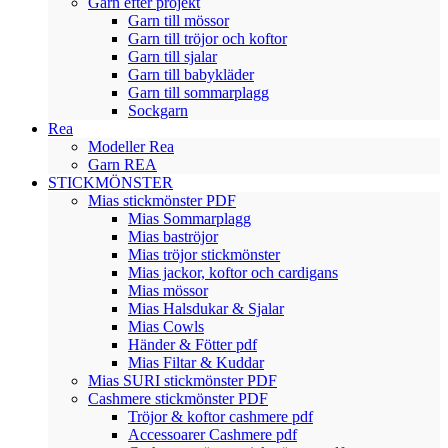
Garn efter projekt
Garn till mössor
Garn till tröjor och koftor
Garn till sjalar
Garn till babykläder
Garn till sommarplagg
Sockgarn
Rea
Modeller Rea
Garn REA
STICKMÖNSTER
Mias stickmönster PDF
Mias Sommarplagg
Mias baströjor
Mias tröjor stickmönster
Mias jackor, koftor och cardigans
Mias mössor
Mias Halsdukar & Sjalar
Mias Cowls
Händer & Fötter pdf
Mias Filtar & Kuddar
Mias SURI stickmönster PDF
Cashmere stickmönster PDF
Tröjor & koftor cashmere pdf
Accessoarer Cashmere pdf