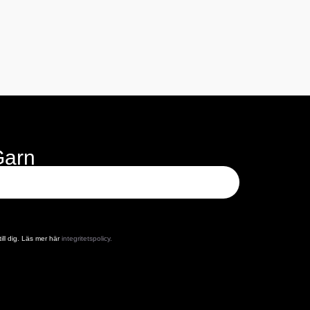
Garn
ill dig. Läs mer här
integritetspolicy.