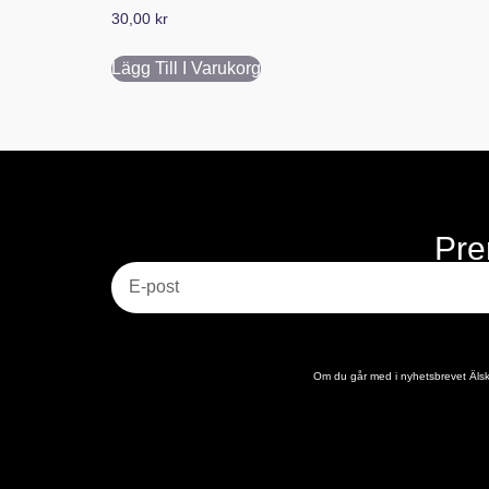
30,00
kr
Lägg Till I Varukorg
Pre
E-post
Om du går med i nyhetsbrevet Älska