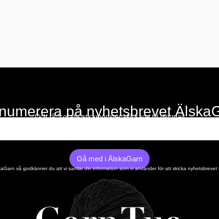
numerera på nyhetsbrevet Älska
Och få 3 gratis stickmönster skickade till din mail
Gå med i ÄlskaGarn
Garn så godkänner du att vi samlar din information som vi använder för att skicka nyhetsbrevet t