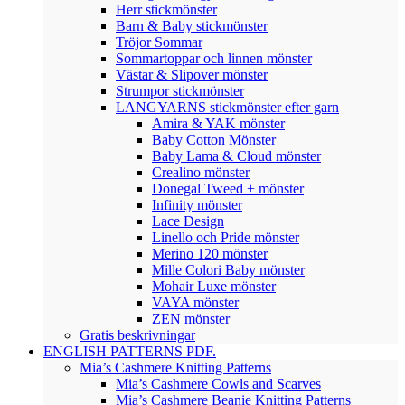
Herr stickmönster
Barn & Baby stickmönster
Tröjor Sommar
Sommartoppar och linnen mönster
Västar & Slipover mönster
Strumpor stickmönster
LANGYARNS stickmönster efter garn
Amira & YAK mönster
Baby Cotton Mönster
Baby Lama & Cloud mönster
Crealino mönster
Donegal Tweed + mönster
Infinity mönster
Lace Design
Linello och Pride mönster
Merino 120 mönster
Mille Colori Baby mönster
Mohair Luxe mönster
VAYA mönster
ZEN mönster
Gratis beskrivningar
ENGLISH PATTERNS PDF.
Mia’s Cashmere Knitting Patterns
Mia’s Cashmere Cowls and Scarves
Mia’s Cashmere Beanie Knitting Patterns