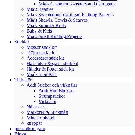
Mia’s Cashmere sweaters and Cardigans
Mia’s Beanies
Mia’s Sweater and Cardigan Knitting Patterns
Mia’s Shawls, Cowls & Scarves
Mia’s Summer Knits
Baby & Kids
Mia’s Small Knitting Projects
Stickkit
Mössor stick kit
Tröjor stick kit
Accesoarer stick kit
Halsdukar & sjalar stick kit
Händer & Fötter stick kit
Mia`s filtar KIT
Tillbehör
Addi Stickor och virknålar
Addi Rundstickor
Strumpstickor
Virknålar
Nålar etc.
Markörer & Stickmått
Mina armband
knappar
presentkort garn
Blogg