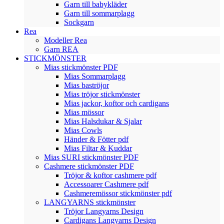
Garn till babykläder
Garn till sommarplagg
Sockgarn
Rea
Modeller Rea
Garn REA
STICKMÖNSTER
Mias stickmönster PDF
Mias Sommarplagg
Mias baströjor
Mias tröjor stickmönster
Mias jackor, koftor och cardigans
Mias mössor
Mias Halsdukar & Sjalar
Mias Cowls
Händer & Fötter pdf
Mias Filtar & Kuddar
Mias SURI stickmönster PDF
Cashmere stickmönster PDF
Tröjor & koftor cashmere pdf
Accessoarer Cashmere pdf
Cashmeremössor stickmönster pdf
LANGYARNS stickmönster
Tröjor Langyarns Design
Cardigans Langyarns Design