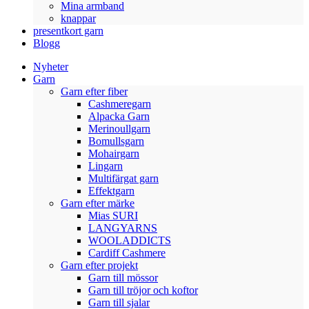
Mina armband
knappar
presentkort garn
Blogg
Nyheter
Garn
Garn efter fiber
Cashmeregarn
Alpacka Garn
Merinoullgarn
Bomullsgarn
Mohairgarn
Lingarn
Multifärgat garn
Effektgarn
Garn efter märke
Mias SURI
LANGYARNS
WOOLADDICTS
Cardiff Cashmere
Garn efter projekt
Garn till mössor
Garn till tröjor och koftor
Garn till sjalar