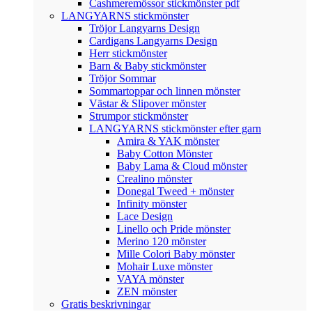
Cashmeremössor stickmönster pdf
LANGYARNS stickmönster
Tröjor Langyarns Design
Cardigans Langyarns Design
Herr stickmönster
Barn & Baby stickmönster
Tröjor Sommar
Sommartoppar och linnen mönster
Västar & Slipover mönster
Strumpor stickmönster
LANGYARNS stickmönster efter garn
Amira & YAK mönster
Baby Cotton Mönster
Baby Lama & Cloud mönster
Crealino mönster
Donegal Tweed + mönster
Infinity mönster
Lace Design
Linello och Pride mönster
Merino 120 mönster
Mille Colori Baby mönster
Mohair Luxe mönster
VAYA mönster
ZEN mönster
Gratis beskrivningar