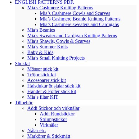
ENGLISH PATTERNS PDF.
Mia’s Cashmere Knitting Patterns
Mia’s Cashmere Cowls and Scarves
Mia’s Cashmere Beanie Knitting Patterns
Mia’s Cashmere sweaters and Cardigans
Mia’s Beanies
Mia’s Sweater and Cardigan Knitting Patterns
Mia’s Shawls, Cowls & Scarves
Mia’s Summer Knits
Baby & Kids
Mia’s Small Knitting Projects
Stickkit
Mössor stick kit
Tröjor stick kit
Accesoarer stick kit
Halsdukar & sjalar stick kit
Händer & Fötter stick kit
Mia`s filtar KIT
Tillbehör
Addi Stickor och virknålar
Addi Rundstickor
Strumpstickor
Virknålar
Nålar etc.
Markörer & Stickmått