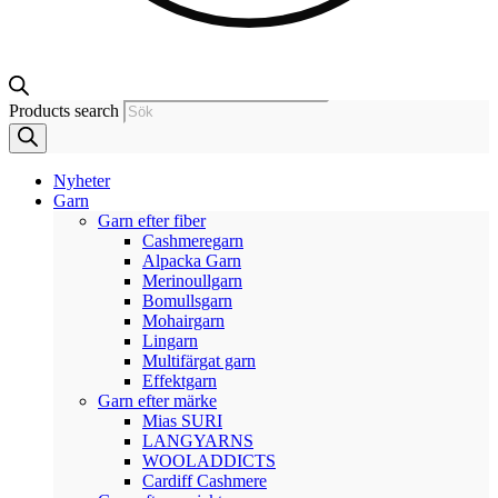
Products search
Nyheter
Garn
Garn efter fiber
Cashmeregarn
Alpacka Garn
Merinoullgarn
Bomullsgarn
Mohairgarn
Lingarn
Multifärgat garn
Effektgarn
Garn efter märke
Mias SURI
LANGYARNS
WOOLADDICTS
Cardiff Cashmere