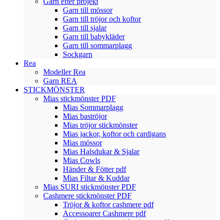
Garn efter projekt
Garn till mössor
Garn till tröjor och koftor
Garn till sjalar
Garn till babykläder
Garn till sommarplagg
Sockgarn
Rea
Modeller Rea
Garn REA
STICKMÖNSTER
Mias stickmönster PDF
Mias Sommarplagg
Mias baströjor
Mias tröjor stickmönster
Mias jackor, koftor och cardigans
Mias mössor
Mias Halsdukar & Sjalar
Mias Cowls
Händer & Fötter pdf
Mias Filtar & Kuddar
Mias SURI stickmönster PDF
Cashmere stickmönster PDF
Tröjor & koftor cashmere pdf
Accessoarer Cashmere pdf