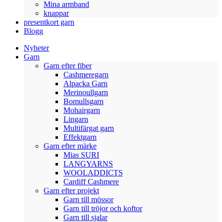
Mina armband
knappar
presentkort garn
Blogg
Nyheter
Garn
Garn efter fiber
Cashmeregarn
Alpacka Garn
Merinoullgarn
Bomullsgarn
Mohairgarn
Lingarn
Multifärgat garn
Effektgarn
Garn efter märke
Mias SURI
LANGYARNS
WOOLADDICTS
Cardiff Cashmere
Garn efter projekt
Garn till mössor
Garn till tröjor och koftor
Garn till sjalar