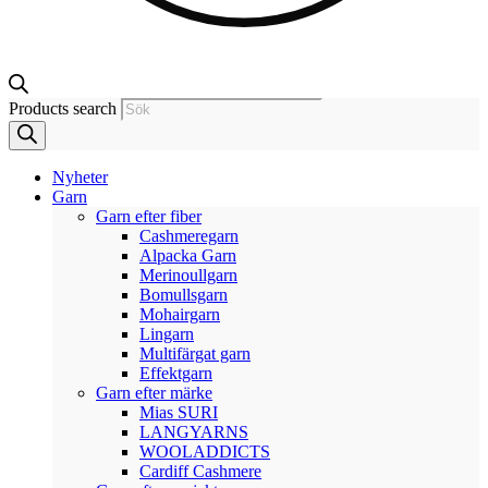
Products search
Nyheter
Garn
Garn efter fiber
Cashmeregarn
Alpacka Garn
Merinoullgarn
Bomullsgarn
Mohairgarn
Lingarn
Multifärgat garn
Effektgarn
Garn efter märke
Mias SURI
LANGYARNS
WOOLADDICTS
Cardiff Cashmere