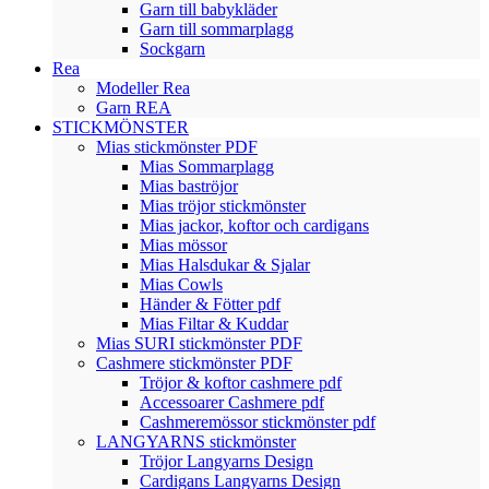
Garn till babykläder
Garn till sommarplagg
Sockgarn
Rea
Modeller Rea
Garn REA
STICKMÖNSTER
Mias stickmönster PDF
Mias Sommarplagg
Mias baströjor
Mias tröjor stickmönster
Mias jackor, koftor och cardigans
Mias mössor
Mias Halsdukar & Sjalar
Mias Cowls
Händer & Fötter pdf
Mias Filtar & Kuddar
Mias SURI stickmönster PDF
Cashmere stickmönster PDF
Tröjor & koftor cashmere pdf
Accessoarer Cashmere pdf
Cashmeremössor stickmönster pdf
LANGYARNS stickmönster
Tröjor Langyarns Design
Cardigans Langyarns Design