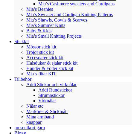
Mia’s Cashmere sweaters and Cardigans
Mia’s Beanies
Mia’s Sweater and Cardigan Knitting Patterns
Mia’s Shawls, Cowls & Scarves
Mia’s Summer Knits
Baby & Kids
Mia’s Small Knitting Projects
Stickkit
Mössor stick kit
Tröjor stick kit
Accesoarer stick kit
Halsdukar & sjalar stick kit
Händer & Fötter stick kit
Mia`s filtar KIT
Tillbehör
Addi Stickor och virknålar
Addi Rundstickor
Strumpstickor
Virknålar
Nålar etc.
Markörer & Stickmått
Mina armband
knappar
presentkort garn
Blogg