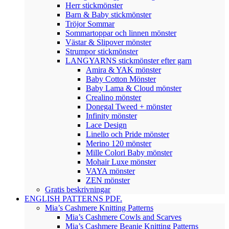
Herr stickmönster
Barn & Baby stickmönster
Tröjor Sommar
Sommartoppar och linnen mönster
Västar & Slipover mönster
Strumpor stickmönster
LANGYARNS stickmönster efter garn
Amira & YAK mönster
Baby Cotton Mönster
Baby Lama & Cloud mönster
Crealino mönster
Donegal Tweed + mönster
Infinity mönster
Lace Design
Linello och Pride mönster
Merino 120 mönster
Mille Colori Baby mönster
Mohair Luxe mönster
VAYA mönster
ZEN mönster
Gratis beskrivningar
ENGLISH PATTERNS PDF.
Mia’s Cashmere Knitting Patterns
Mia’s Cashmere Cowls and Scarves
Mia’s Cashmere Beanie Knitting Patterns