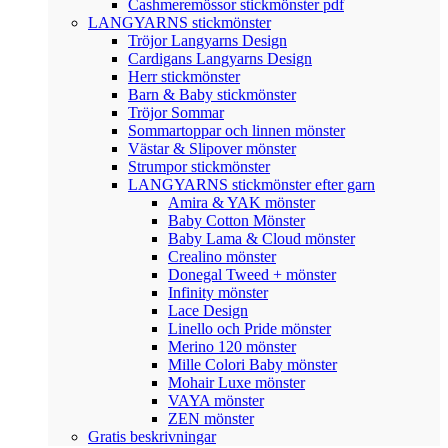
Cashmeremössor stickmönster pdf
LANGYARNS stickmönster
Tröjor Langyarns Design
Cardigans Langyarns Design
Herr stickmönster
Barn & Baby stickmönster
Tröjor Sommar
Sommartoppar och linnen mönster
Västar & Slipover mönster
Strumpor stickmönster
LANGYARNS stickmönster efter garn
Amira & YAK mönster
Baby Cotton Mönster
Baby Lama & Cloud mönster
Crealino mönster
Donegal Tweed + mönster
Infinity mönster
Lace Design
Linello och Pride mönster
Merino 120 mönster
Mille Colori Baby mönster
Mohair Luxe mönster
VAYA mönster
ZEN mönster
Gratis beskrivningar