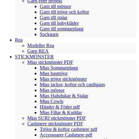
Garn efter projekt
Garn till mössor
Garn till tröjor och koftor
Garn till sjalar
Garn till babykläder
Garn till sommarplagg
Sockgarn
Rea
Modeller Rea
Garn REA
STICKMÖNSTER
Mias stickmönster PDF
Mias Sommarplagg
Mias baströjor
Mias tröjor stickmönster
Mias jackor, koftor och cardigans
Mias mössor
Mias Halsdukar & Sjalar
Mias Cowls
Händer & Fötter pdf
Mias Filtar & Kuddar
Mias SURI stickmönster PDF
Cashmere stickmönster PDF
Tröjor & koftor cashmere pdf
Accessoarer Cashmere pdf