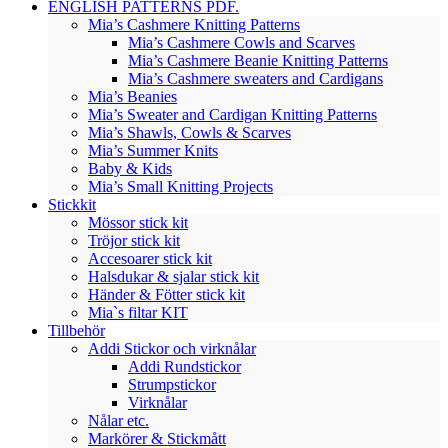
ENGLISH PATTERNS PDF.
Mia’s Cashmere Knitting Patterns
Mia’s Cashmere Cowls and Scarves
Mia’s Cashmere Beanie Knitting Patterns
Mia’s Cashmere sweaters and Cardigans
Mia’s Beanies
Mia’s Sweater and Cardigan Knitting Patterns
Mia’s Shawls, Cowls & Scarves
Mia’s Summer Knits
Baby & Kids
Mia’s Small Knitting Projects
Stickkit
Mössor stick kit
Tröjor stick kit
Accesoarer stick kit
Halsdukar & sjalar stick kit
Händer & Fötter stick kit
Mia`s filtar KIT
Tillbehör
Addi Stickor och virknålar
Addi Rundstickor
Strumpstickor
Virknålar
Nålar etc.
Markörer & Stickmått