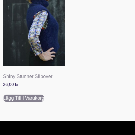
Shiny Stunner Slipover
26,00
kr
Lägg Till I Varukorg