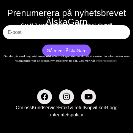
Prenumerera på nyhetsbrevet
ÄlskaGarn
E-post
Och få 3 gratis stickmönster skickade till din mail
Gå med i ÄlskaGarn
Om du går med i nyhetsbrevet ÄlskaGarn så godkänner du att vi samlar din information som
vi använder för att skicka nyhetsbrevet till dig. Läs mer här
integritetspolicy.
Om oss
Kundservice
Frakt & retur
Köpvillkor
Blogg
integritetspolicy