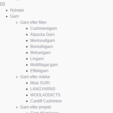
Nyheter
Garn
Garn efter fiber
Cashmeregarn
Alpacka Garn
Merinoullgarn
Bomullsgarn
Mohairgarn
Lingarn
Multifärgat garn
Effektgarn
Garn efter märke
Mias SURI
LANGYARNS
WOOLADDICTS
Cardiff Cashmere
Garn efter projekt