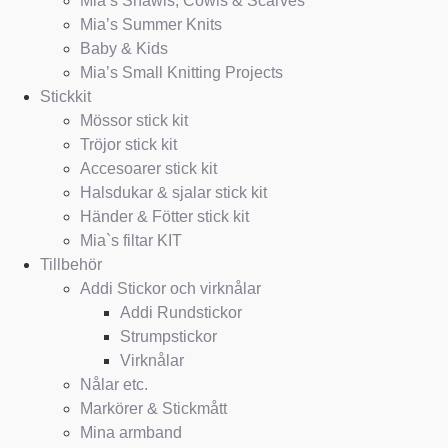
Mia’s Shawls, Cowls & Scarves
Mia’s Summer Knits
Baby & Kids
Mia’s Small Knitting Projects
Stickkit
Mössor stick kit
Tröjor stick kit
Accesoarer stick kit
Halsdukar & sjalar stick kit
Händer & Fötter stick kit
Mia`s filtar KIT
Tillbehör
Addi Stickor och virknålar
Addi Rundstickor
Strumpstickor
Virknålar
Nålar etc.
Markörer & Stickmått
Mina armband