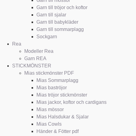
Garn till mössor
Garn till tröjor och koftor
Garn till sjalar
Garn till babykläder
Garn till sommarplagg
Sockgarn
Rea
Modeller Rea
Garn REA
STICKMÖNSTER
Mias stickmönster PDF
Mias Sommarplagg
Mias baströjor
Mias tröjor stickmönster
Mias jackor, koftor och cardigans
Mias mössor
Mias Halsdukar & Sjalar
Mias Cowls
Händer & Fötter pdf