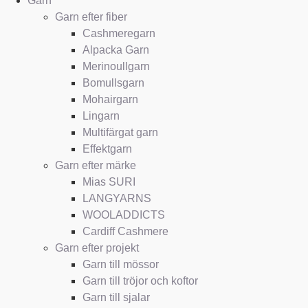
Garn
Garn efter fiber
Cashmeregarn
Alpacka Garn
Merinoullgarn
Bomullsgarn
Mohairgarn
Lingarn
Multifärgat garn
Effektgarn
Garn efter märke
Mias SURI
LANGYARNS
WOOLADDICTS
Cardiff Cashmere
Garn efter projekt
Garn till mössor
Garn till tröjor och koftor
Garn till sjalar